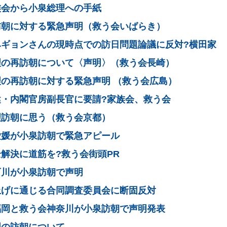
族会から小泉総理への手紙
訪朝に対する緊急声明（救う会いばらき）
ヘギョンさんの現時点での訪日問題論議に反対?横田家
理の再訪朝について〈声明〉（救う会長崎）
の再訪朝に対する緊急声明 （救う会広島）
健・内閣官房副長官に要請?家族会、救う会
理訪朝に思う（救う会京都）
愛媛が小泉訪朝で緊急アピール
解決に道筋を?救う会街頭PR
石川が小泉訪朝で声明
上げに通じる合同調査委員会に断固反対
福岡と救う会神奈川が小泉訪朝で声明発表