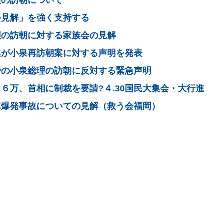
理の訪朝について
会見解」を強く支持する
理の訪朝に対する家族会の見解
連が小泉再訪朝案に対する声明を発表
での小泉総理の訪朝に反対する緊急声明
６万、首相に制裁を要請?４.30国民大集会・大行進
車爆発事故についての見解（救う会福岡）