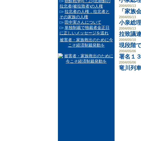
小泉総
朝鮮戦争(6・25)北朝鮮の
拉北者(被拉致者)の人権
2004/05/13
「家族
拉北者の人権，拉北者と
その家族の人権
2004/05/13
小泉総
田中実さんについて
単独制裁で独裁者金正日
2004/05/13
に正しいメッセージを送れ
拉致議
被害者・家族救出のために今
2004/05/10
現段階
こそ経済制裁発動を
2004/05/06
署名１３
2004/05/06
竜川列