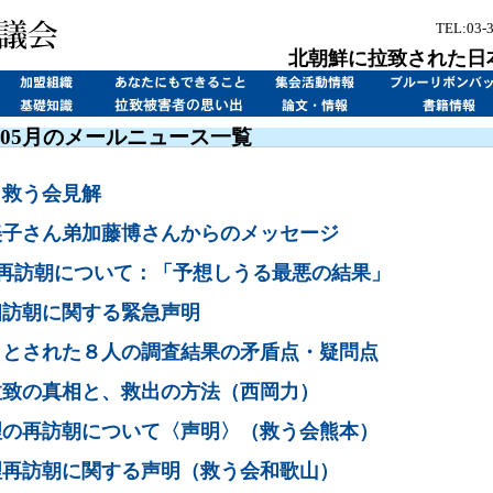
TEL:03-
北朝鮮に拉致された日
4年05月のメールニュース一覧
・救う会見解
美子さん弟加藤博さんからのメッセージ
泉再訪朝について：「予想しうる最悪の結果」
相訪朝に関する緊急声明
」とされた８人の調査結果の矛盾点・疑問点
拉致の真相と、救出の方法（西岡力）
理の再訪朝について〈声明〉（救う会熊本）
理再訪朝に関する声明（救う会和歌山）