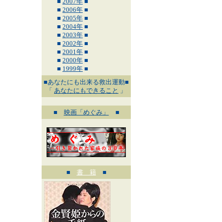
■
2007年
■
■
2006年
■
■
2005年
■
■
2004年
■
■
2003年
■
■
2002年
■
■
2001年
■
■
2000年
■
■
1999年
■
■あなたにも出来る救出運動■
「
あなたにもできること
」
■
映画「めぐみ」
■
■
書 籍
■