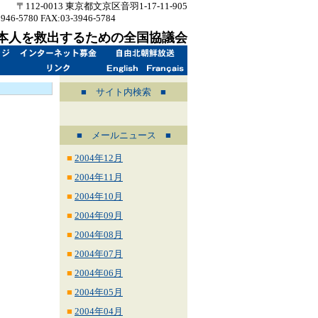
〒112-0013 東京都文京区音羽1-17-11-905
3946-5780 FAX:03-3946-5784
info@sukuukai.jp
本人を救出するための全国協議会
■ サイト内検索 ■
■ メールニュース ■
■
2004年12月
■
2004年11月
■
2004年10月
■
2004年09月
■
2004年08月
■
2004年07月
■
2004年06月
■
2004年05月
■
2004年04月