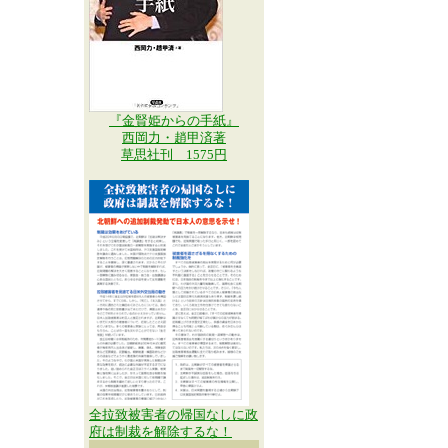
『金賢姫からの手紙』
西岡力・趙甲済著
草思社刊 1575円
全拉致被害者の帰国なしに政
府は制裁を解除するな！