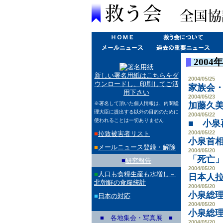
200
新しい署名用紙はこちらをダ
2004/05/25
ウンロードし、印刷してご活
家族会
用下さい
2004/05/23
※署名して頂いた個人情報は、内閣総
加藤久
理大臣に提出する以外の目的のために
2004/05/22
使われることは一切ありません
■ 小
2004/05/22
■
拉致被害者リスト
小泉首
■
メールニュース登録・解除
2004/05/20
「死亡
■
研究報告
2004/05/20
■
人口も食糧生産も水増し－
日本人
北朝鮮の食糧統計
2004/05/20
小泉総
■
日本の対応
2004/05/20
小泉総
■ 各地集会・写真展 ■
2004/05/20