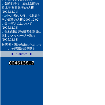
朝鮮戦争(6・25)北朝鮮の
拉北者(被拉致者)の人権
(2005.12.01)
>
拉北者の人権，拉北者と
その家族の人権
(2005.12.02)
田中実さんについて
(2005.12.03)
単独制裁で独裁者金正日に
正しいメッセージを送れ
(2005.02.14)
被害者・家族救出のために今
こそ経済制裁発動を
■ Counter ■