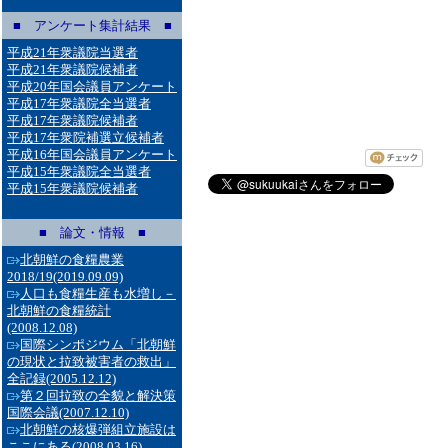
■ アンケート集計結果 ■
平成21年衆議院当選者
平成21年衆議院候補者
平成20年国会議員アンケート
平成17年衆議院全当選者
平成17年衆議院候補者
平成17年衆院補選立候補者
平成16年国会議員アンケート
平成15年衆議院全当選者
平成15年衆議院候補者
■ 論文・情報 ■
北朝鮮の食糧農業
2018/19
(2019.09.09)
人口も食糧生産も水増し－
北朝鮮の食糧統計
(2008.12.08)
国際シンポジウム「北朝鮮
の現状と拉致被害者の救出」
全記録
(2005.12.12)
第２回拉致の全貌と解決策
国際会議
(2007.12.10)
北朝鮮の核爆弾組立施設は
ここにある
(2008.03.16)