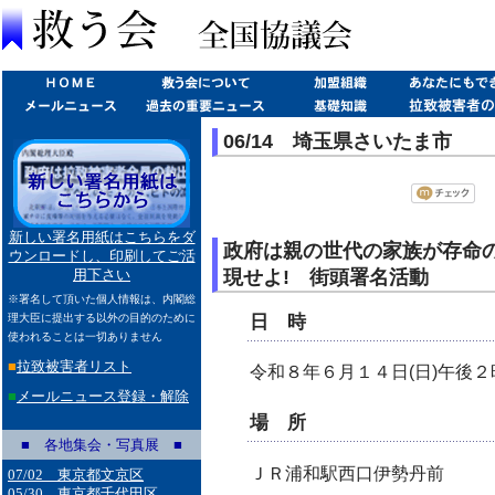
06/14 埼玉県さいたま市
新しい署名用紙はこちらをダ
政府は親の世代の家族が存命
ウンロードし、印刷してご活
現せよ! 街頭署名活動
用下さい
※署名して頂いた個人情報は、内閣総
日 時
理大臣に提出する以外の目的のために
使われることは一切ありません
■
拉致被害者リスト
令和８年６月１４日(日)午後
■
メールニュース登録・解除
場 所
■ 各地集会・写真展 ■
ＪＲ浦和駅西口伊勢丹前
07/02 東京都文京区
05/30 東京都千代田区