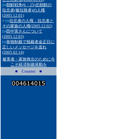
朝鮮戦争(6・25)北朝鮮の
拉北者(被拉致者)の人権
(2005.12.01)
>
拉北者の人権，拉北者と
その家族の人権
(2005.12.02)
田中実さんについて
(2005.12.03)
単独制裁で独裁者金正日に
正しいメッセージを送れ
(2005.02.14)
被害者・家族救出のために今
こそ経済制裁発動を
■ Counter ■