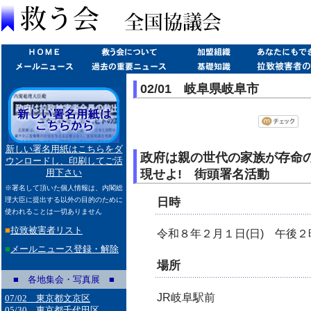
02/01 岐阜県岐阜市
新しい署名用紙はこちらをダ
政府は親の世代の家族が存命
ウンロードし、印刷してご活
現せよ! 街頭署名活動
用下さい
※署名して頂いた個人情報は、内閣総
日時
理大臣に提出する以外の目的のために
使われることは一切ありません
■
拉致被害者リスト
令和８年２月１日(日) 午後
■
メールニュース登録・解除
場所
■ 各地集会・写真展 ■
JR岐阜駅前
07/02 東京都文京区
05/30 東京都千代田区