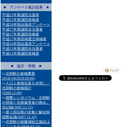
■ アンケート集計結果 ■
平成21年衆議院当選者
平成21年衆議院候補者
平成20年国会議員アンケート
平成17年衆議院全当選者
平成17年衆議院候補者
平成17年衆院補選立候補者
平成16年国会議員アンケート
平成15年衆議院全当選者
平成15年衆議院候補者
■ 論文・情報 ■
北朝鮮の食糧農業
2018/19
(2019.09.09)
人口も食糧生産も水増し－
北朝鮮の食糧統計
(2008.12.08)
国際シンポジウム「北朝鮮
の現状と拉致被害者の救出」
全記録
(2005.12.12)
第２回拉致の全貌と解決策
国際会議
(2007.12.10)
北朝鮮の核爆弾組立施設は
ここにある
(2008.03.16)