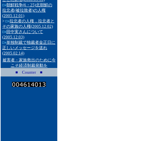
朝鮮戦争(6・25)北朝鮮の
拉北者(被拉致者)の人権
(2005.12.01)
>
拉北者の人権，拉北者と
その家族の人権
(2005.12.02)
田中実さんについて
(2005.12.03)
単独制裁で独裁者金正日に
正しいメッセージを送れ
(2005.02.14)
被害者・家族救出のために今
こそ経済制裁発動を
■ Counter ■