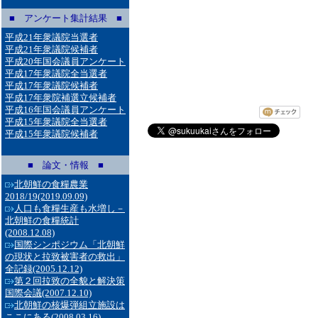
■ アンケート集計結果 ■
平成21年衆議院当選者
平成21年衆議院候補者
平成20年国会議員アンケート
平成17年衆議院全当選者
平成17年衆議院候補者
平成17年衆院補選立候補者
平成16年国会議員アンケート
平成15年衆議院全当選者
平成15年衆議院候補者
■ 論文・情報 ■
北朝鮮の食糧農業
2018/19
(2019.09.09)
人口も食糧生産も水増し－
北朝鮮の食糧統計
(2008.12.08)
国際シンポジウム「北朝鮮
の現状と拉致被害者の救出」
全記録
(2005.12.12)
第２回拉致の全貌と解決策
国際会議
(2007.12.10)
北朝鮮の核爆弾組立施設は
ここにある
(2008.03.16)