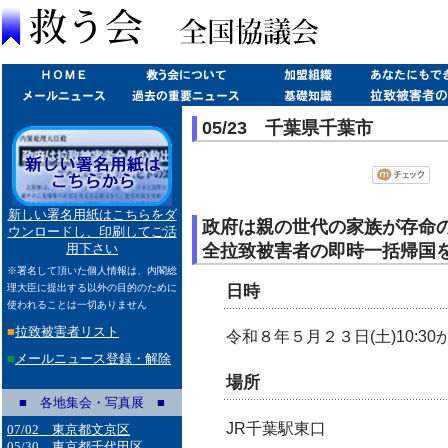
05/23 千葉県千葉市
新しい署名用紙はこちらをダ
政府は親の世代の家族が存命
ウンロードし、印刷してご活
全拉致被害者の即時一括帰国を
用下さい
※署名して頂いた個人情報は、内閣総
日時
理大臣に提出する以外の目的のために
使われることは一切ありません
■
拉致被害者リスト
令和８年５月２３日(土)10:30
■
メールニュース登録・解除
場所
■ 各地集会・写真展 ■
JR千葉駅東口
07/02 東京都文京区
05/30 東京都千代田区