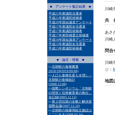
■ アンケート集計結果 ■
川崎
平成21年衆議院当選者
平成21年衆議院候補者
共 
平成20年国会議員アンケート
平成17年衆議院全当選者
平成17年衆議院候補者
あさ
平成17年衆院補選立候補者
川崎
平成16年国会議員アンケート
平成15年衆議院全当選者
平成15年衆議院候補者
問合
■ 論文・情報 ■
川崎市
北朝鮮の食糧農業
ジ：
h
2018/19
(2019.09.09)
人口も食糧生産も水増し－
北朝鮮の食糧統計
地図
(2008.12.08)
国際シンポジウム「北朝鮮
の現状と拉致被害者の救出」
全記録
(2005.12.12)
第２回拉致の全貌と解決策
国際会議
(2007.12.10)
北朝鮮の核爆弾組立施設は
ここにある
(2008.03.16)