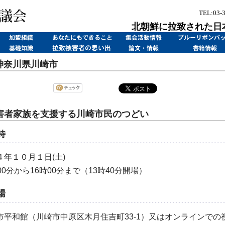
TEL:03-
北朝鮮に拉致された日
 神奈川県川崎市
害者家族を支援する川崎市民のつどい
時
４年１０月１日(土)
00分から16時00分まで（13時40分開場）
場
市平和館（川崎市中原区木月住吉町33-1）又はオンラインでの