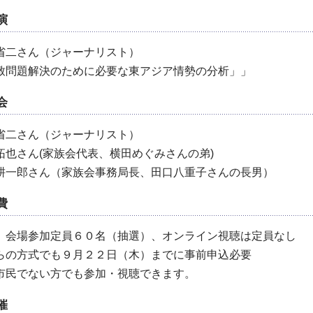
演
省二さん（ジャーナリスト）
致問題解決のために必要な東アジア情勢の分析」」
会
省二さん（ジャーナリスト）
拓也さん(家族会代表、横田めぐみさんの弟)
耕一郎さん（家族会事務局長、田口八重子さんの長男）
費
 会場参加定員６０名（抽選）、オンライン視聴は定員なし
らの方式でも９月２２日（木）までに事前申込必要
市民でない方でも参加・視聴できます。
催