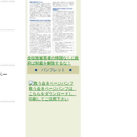
全拉致被害者の帰国なしに政
府は制裁を解除するな！
■ パンフレット ■
ペー
救う会８ページパンフは、
こちらをダウンロードし、
印刷してご活用下さい