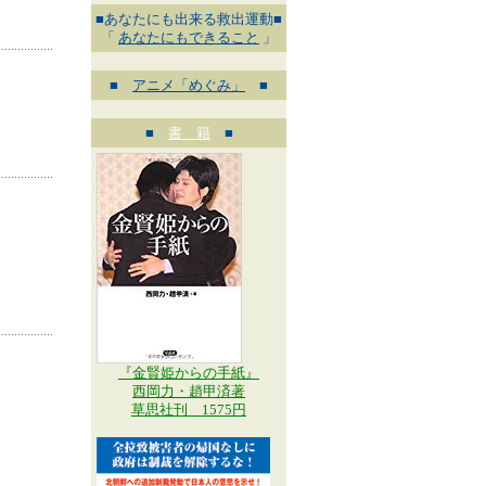
■あなたにも出来る救出運動■
「
あなたにもできること
」
■
アニメ「めぐみ」
■
■
書 籍
■
『金賢姫からの手紙』
西岡力・趙甲済著
草思社刊 1575円