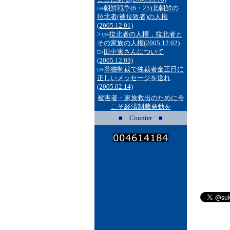
朝鮮戦争(6・25)北朝鮮の
拉北者(被拉致者)の人権
(2005.12.01)
>
拉北者の人権，拉北者と
その家族の人権
(2005.12.02)
田中実さんについて
(2005.12.03)
単独制裁で独裁者金正日に
正しいメッセージを送れ
(2005.02.14)
被害者・家族救出のために今
こそ経済制裁発動を
■ Counter ■