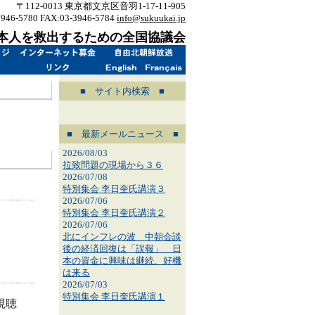
〒112-0013 東京都文京区音羽1-17-11-905
3946-5780 FAX:03-3946-5784
info@sukuukai.jp
本人を救出するための全国協議会
■ サイト内検索 ■
■ 最新メールニュース ■
2026/08/03
拉致問題の現場から３６
2026/07/08
特別集会 李日奎氏講演３
2026/07/06
特別集会 李日奎氏講演２
2026/07/06
北にインフレの波 中朝会談
後の経済回復は「誤報」 日
本の資金に興味は継続、好機
は来る
2026/07/03
特別集会 李日奎氏講演１
視聴