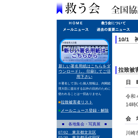
10/1
新しい署名用紙はこちらをダ
拉致被
ウンロードし、印刷してご活
用下さい
日 
※署名して頂いた個人情報は、内閣総
理大臣に提出する以外の目的のために
使われることは一切ありません
令和
■
拉致被害者リスト
14時
■
メールニュース登録・解除
会 
■ 各地集会・写真展 ■
07/02 東京都文京区
川崎
05/30 東京都千代田区