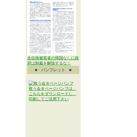
全拉致被害者の帰国なしに政
府は制裁を解除するな！
■ パンフレット ■
救う会８ページパンフは、
こちらをダウンロードし、
印刷してご活用下さい