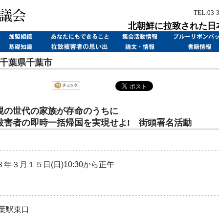
TEL:03-
北朝鮮に拉致された日
5 千葉県千葉市
親の世代の家族が存命のうちに
被害者の即時一括帰国を実現せよ! 街頭署名活動
年３月１５日(日)10:30から正午
千葉駅東口