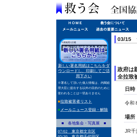
03/1
新しい署名用紙はこちらをダ
政府は
ウンロードし、印刷してご活
全拉致
用下さい
※署名して頂いた個人情報は、内閣総
日時
理大臣に提出する以外の目的のために
使われることは一切ありません
■
拉致被害者リスト
令和８
■
メールニュース登録・解除
場所
■ 各地集会・写真展 ■
JR
07/02 東京都文京区
05/30 東京都千代田区