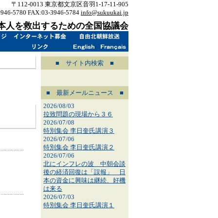
〒112-0013 東京都文京区音羽1-17-11-905
3946-5780 FAX:03-3946-5784
info@sukuukai.jp
本人を救出するための全国協議会
■ サイト内検索 ■
■ 最新メールニュース ■
2026/08/03
拉致問題の現場から３６
2026/07/08
特別集会 李日奎氏講演３
2026/07/06
特別集会 李日奎氏講演２
2026/07/06
北にインフレの波 中朝会談
後の経済回復は「誤報」 日
本の資金に興味は継続、好機
は来る
2026/07/03
特別集会 李日奎氏講演１