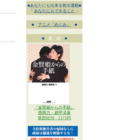
■あなたにも出来る救出運動■
「
あなたにもできること
」
■
アニメ「めぐみ」
■
■
書 籍
■
『金賢姫からの手紙』
西岡力・趙甲済著
草思社刊 1575円