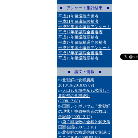
■ アンケート集計結果 ■
平成21年衆議院当選者
平成21年衆議院候補者
平成20年国会議員アンケート
平成17年衆議院全当選者
平成17年衆議院候補者
平成17年衆院補選立候補者
平成16年国会議員アンケート
平成15年衆議院全当選者
平成15年衆議院候補者
■ 論文・情報 ■
北朝鮮の食糧農業
2018/19
(2019.09.09)
人口も食糧生産も水増し－
北朝鮮の食糧統計
(2008.12.08)
国際シンポジウム「北朝鮮
の現状と拉致被害者の救出」
全記録
(2005.12.12)
第２回拉致の全貌と解決策
国際会議
(2007.12.10)
北朝鮮の核爆弾組立施設は
ここにある
(2008.03.16)