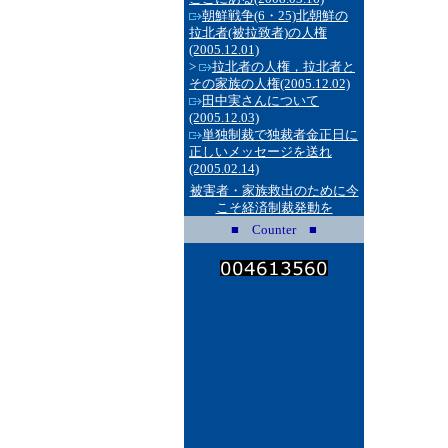
朝鮮戦争(6・25)北朝鮮の
拉北者(被拉致者)の人権
(2005.12.01)
>
拉北者の人権，拉北者と
その家族の人権
(2005.12.02)
田中実さんについて
(2005.12.03)
単独制裁で独裁者金正日に
正しいメッセージを送れ
(2005.02.14)
被害者・家族救出のために今
こそ経済制裁発動を
■ Counter ■