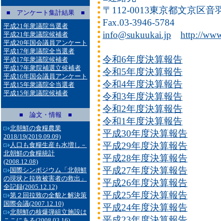
〒112-0013東京都文京区音羽1-1
■ アンケート集計結果 ■
Fax.03-3946-5784
平成21年衆議院当選者
info@sukuukai.jp
http://www
平成21年衆議院候補者
平成20年国会議員アンケート
平成17年衆議院全当選者
令和6年度決算報告
平成17年衆議院候補者
平成17年衆院補選立候補者
令和5年度決算報告
平成16年国会議員アンケート
令和4年度決算報告
平成15年衆議院全当選者
平成15年衆議院候補者
令和3年度決算報告
令和2年度決算報告
■ 論文・情報 ■
令和1年度決算報告
北朝鮮の食糧農業
平成30年度決算報告
2018/19
(2019.09.09)
平成29年度決算報告
人口も食糧生産も水増し－
北朝鮮の食糧統計
平成28年度決算報告
(2008.12.08)
平成27年度決算報告
国際シンポジウム「北朝鮮
の現状と拉致被害者の救出」
平成26年度決算報告
全記録
(2005.12.12)
平成25年度決算報告
第２回拉致の全貌と解決策
国際会議
(2007.12.10)
平成24年度決算報告
北朝鮮の核爆弾組立施設は
平成23年度決算報告
ここにある
(2008.03.16)