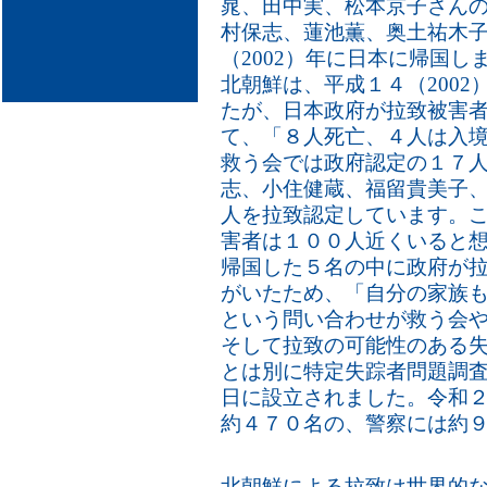
晁、田中実、松本京子さん
村保志、蓮池薫、奥土祐木子
（2002）年に日本に帰国し
北朝鮮は、平成１４（200
たが、日本政府が拉致被害
て、「８人死亡、４人は入
救う会では政府認定の１７
志、小住健蔵、福留貴美子
人を拉致認定しています。
害者は１００人近くいると想
帰国した５名の中に政府が
がいたため、「自分の家族
という問い合わせが救う会
そして拉致の可能性のある
とは別に特定失踪者問題調
日に設立されました。令和
約４７０名の、警察には約
北朝鮮による拉致は世界的