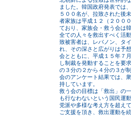
ました。韓国政府発表では
５００名が、拉致された後
者家族は平成１２（２００
ており、家族会・救う会は
全ての人々を救出すべく活
致被害者は、レバノン、タ
れ、その深さと広がりは予想
会とともに、平成１５年７
し制裁を発動することを要
の３分の２から４分の３が
会のアンケート結果では、
持しています。
救う会の目標は「救出」の
も行なわないという国民運
党派や多様な考え方を超え
ご支援を頂き、救出運動を