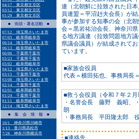
04/17 東京都文京区
連（北朝鮮に拉致された日本
03/12 東京都文京区
員連盟＝平沼赳夫会長）が結
01/29 東京都文京区
事が参加する知事の会（北朝
■ 街頭・署名活動 ■
会＝黒岩祐治会長、神奈川県
07/12 埼玉県さいたま市
る地方議連（拉致問題地方議
07/05 岐阜県岐阜市
06/14 埼玉県さいたま市
県議会議員）が結成されてお
06/13 岐阜県岐阜市
ています。
06/06 千葉県千葉市
05/23 千葉県千葉市
05/02 岐阜県岐阜市
■家族会役員
04/12 埼玉県さいたま市
03/15 千葉県千葉市
代表＝横田拓也、事務局長
03/08 埼玉県さいたま市
02/14 千葉県千葉市
02/01 岐阜県岐阜市
■救う会役員（令和７年２月
01/24 千葉県千葉市
01/11 岐阜県岐阜市
・名誉会長 藤野 義昭、
12/14 埼玉県さいたま市
朗
■ 集 会 情 報 ■
・事務局長 平田隆太郎 
10/1 神奈川県川崎市
1/13 香川県高松市
7/28 神奈川県横浜市
■連絡先