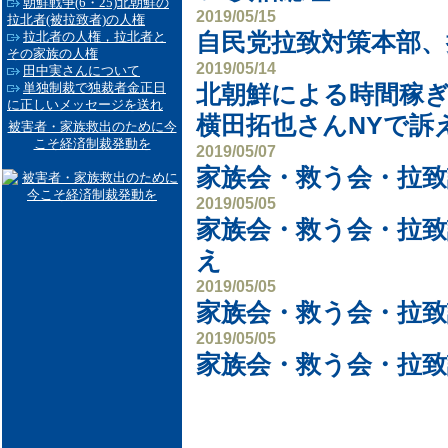
朝鮮戦争(6・25)北朝鮮の
2019/05/15
拉北者(被拉致者)の人権
拉北者の人権，拉北者と
自民党拉致対策本部、
その家族の人権
2019/05/14
田中実さんについて
単独制裁で独裁者金正日
北朝鮮による時間稼
に正しいメッセージを送れ
横田拓也さんNYで訴
被害者・家族救出のために今
こそ経済制裁発動を
2019/05/07
家族会・救う会・拉致
2019/05/05
家族会・救う会・拉致
え
2019/05/05
家族会・救う会・拉致
2019/05/05
家族会・救う会・拉致