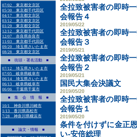
07/02 東京都文京区
全拉致被害者の即時一
05/30 東京都千代田区
会報告４
04/17 東京都文京区
03/12 東京都文京区
2019/05/22
01/29 東京都文京区
全拉致被害者の即時一
12/12 東京都千代田区
12/07 奈良県奈良市
会報告３
11/03 東京都千代田区
09/20 埼玉県さいたま市
2019/05/21
08/28 東京都文京区
全拉致被害者の即時一
■ 街頭・署名活動 ■
会報告２
07/12 埼玉県さいたま市
07/05 岐阜県岐阜市
2019/05/21
06/14 埼玉県さいたま市
国民大集会決議文
06/13 岐阜県岐阜市
06/06 千葉県千葉市
2019/05/20
■ 集 会 情 報 ■
全拉致被害者の即時一
10/1 神奈川県川崎市
会報告１
1/13 香川県高松市
7/28 神奈川県横浜市
2019/05/20
条件を付けずに金正
■ 論文・情報 ■
い-安倍総理