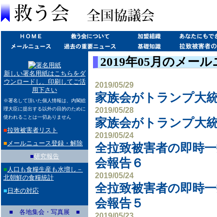
2019年05月のメー
新しい署名用紙はこちらをダ
ウンロードし、印刷してご活
2019/05/29
用下さい
家族会がトランプ大
※署名して頂いた個人情報は、内閣総
2019/05/28
理大臣に提出する以外の目的のために
使われることは一切ありません
家族会がトランプ大
■
拉致被害者リスト
2019/05/24
■
メールニュース登録・解除
全拉致被害者の即時一
■
研究報告
会報告６
■
人口も食糧生産も水増し－
2019/05/24
北朝鮮の食糧統計
全拉致被害者の即時一
■
日本の対応
会報告５
■ 各地集会・写真展 ■
2019/05/23