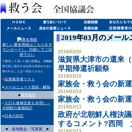
2019年03月のメー
新しい署名用紙はこちらをダ
ウンロードし、印刷してご活
2019/03/20
用下さい
滋賀県大津市の還来
※署名して頂いた個人情報は、内閣総
理大臣に提出する以外の目的のために
早期帰還祈願祭
使われることは一切ありません
2019/03/15
■
拉致被害者リスト
家族会・救う会の新運
■
メールニュース登録・解除
2019/03/14
■
研究報告
家族会・救う会の新運
■
人口も食糧生産も水増し－
2019/03/13
北朝鮮の食糧統計
政府が北朝鮮人権決
■
日本の対応
するコメント?西岡 
■ 各地集会・写真展 ■
2019/03/13