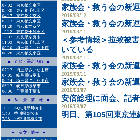
07/02 東京都文京区
家族会・救う会の新運
05/30 東京都千代田区
2019/03/12
04/17 東京都文京区
03/12 東京都文京区
家族会・救う会の新運
01/29 東京都文京区
2019/03/11
12/12 東京都千代田区
12/07 奈良県奈良市
＜参考情報＞拉致被
11/03 東京都千代田区
09/20 埼玉県さいたま市
いている
08/28 東京都文京区
2019/03/11
■ 街頭・署名活動 ■
家族会・救う会の新運
07/12 埼玉県さいたま市
2019/03/11
07/05 岐阜県岐阜市
家族会・救う会の新運
06/14 埼玉県さいたま市
06/13 岐阜県岐阜市
2019/03/07
06/06 千葉県千葉市
安倍総理に面会、記者
■ 集 会 情 報 ■
2019/03/07
10/1 神奈川県川崎市
明日、第105回東京
1/13 香川県高松市
7/28 神奈川県横浜市
■ 論文・情報 ■