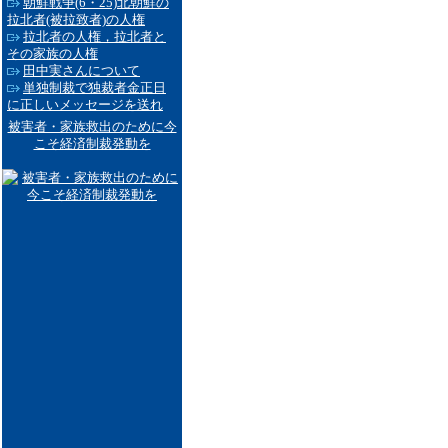
朝鮮戦争(6・25)北朝鮮の
拉北者(被拉致者)の人権
拉北者の人権，拉北者と
その家族の人権
田中実さんについて
単独制裁で独裁者金正日
に正しいメッセージを送れ
被害者・家族救出のために今
こそ経済制裁発動を