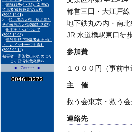
朝鮮戦争(6・25)北朝鮮の
都営三田・大江戸線
拉北者(被拉致者)の人権
(2005.12.01)
>
拉北者の人権，拉北者と
地下鉄丸の内・南北
その家族の人権
(2005.12.02)
田中実さんについて
JR 水道橋駅東口徒歩
(2005.12.03)
単独制裁で独裁者金正日に
正しいメッセージを送れ
(2005.02.14)
参加費
被害者・家族救出のために今
こそ経済制裁発動を
１０００円（事前申
■ Counter ■
主 催
救う会東京・救う会
連絡先