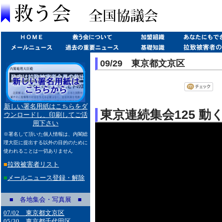
09/29 東京都文京区
新しい署名用紙はこちらをダ
東京連続集会125 
ウンロードし、印刷してご活
用下さい
※署名して頂いた個人情報は、内閣総
理大臣に提出する以外の目的のために
使われることは一切ありません
■
拉致被害者リスト
■
メールニュース登録・解除
■ 各地集会・写真展 ■
07/02 東京都文京区
05/30 東京都千代田区