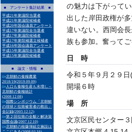
の魅力は下がってい
■ アンケート集計結果 ■
平成21年衆議院当選者
出した岸田政権が多
平成21年衆議院候補者
平成20年国会議員アンケート
違いない。西岡会長
平成17年衆議院全当選者
平成17年衆議院候補者
族も参加。奮ってご
平成17年衆院補選立候補者
平成16年国会議員アンケート
平成15年衆議院全当選者
平成15年衆議院候補者
日 時
■ 論文・情報 ■
令和５年９月２９日
北朝鮮の食糧農業
2018/19
(2019.09.09)
開場６時
人口も食糧生産も水増し－
北朝鮮の食糧統計
(2008.12.08)
国際シンポジウム「北朝鮮
場 所
の現状と拉致被害者の救出」
全記録
(2005.12.12)
第２回拉致の全貌と解決策
文京区民センター３階３
国際会議
(2007.12.10)
北朝鮮の核爆弾組立施設は
文京区本郷 4-15-
ここにある
(2008.03.16)