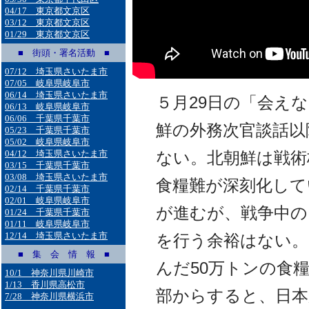
04/17 東京都文京区
03/12 東京都文京区
01/29 東京都文京区
■ 街頭・署名活動 ■
07/12 埼玉県さいたま市
07/05 岐阜県岐阜市
06/14 埼玉県さいたま市
５月29日の「会え
06/13 岐阜県岐阜市
06/06 千葉県千葉市
鮮の外務次官談話以
05/23 千葉県千葉市
05/02 岐阜県岐阜市
ない。北朝鮮は戦術
04/12 埼玉県さいたま市
03/15 千葉県千葉市
03/08 埼玉県さいたま市
食糧難が深刻化して
02/14 千葉県千葉市
02/01 岐阜県岐阜市
が進むが、戦争中の
01/24 千葉県千葉市
01/11 岐阜県岐阜市
12/14 埼玉県さいたま市
を行う余裕はない。
■ 集 会 情 報 ■
んだ50万トンの食
10/1 神奈川県川崎市
1/13 香川県高松市
部からすると、日本
7/28 神奈川県横浜市