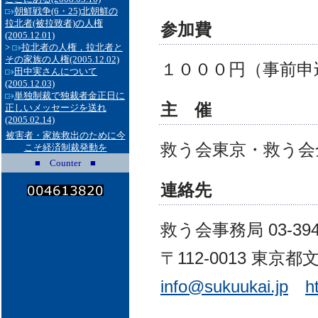
朝鮮戦争(6・25)北朝鮮の
拉北者(被拉致者)の人権
参加費
(2005.12.01)
>
拉北者の人権，拉北者と
その家族の人権
(2005.12.02)
１０００円（事前申
田中実さんについて
(2005.12.03)
単独制裁で独裁者金正日に
主 催
正しいメッセージを送れ
(2005.02.14)
被害者・家族救出のために今
救う会東京・救う会
こそ経済制裁発動を
■ Counter ■
連絡先
救う会事務局 03-3946-
〒112-0013 東京都文
info@sukuukai.jp
h