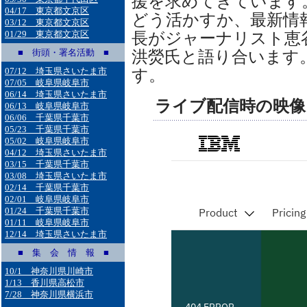
援を求めてきています
04/17 東京都文京区
どう活かすか、最新情
03/12 東京都文京区
01/29 東京都文京区
長がジャーナリスト恵
■ 街頭・署名活動 ■
洪熒氏と語り合います
07/12 埼玉県さいたま市
す。
07/05 岐阜県岐阜市
06/14 埼玉県さいたま市
ライブ配信時の映像
06/13 岐阜県岐阜市
06/06 千葉県千葉市
05/23 千葉県千葉市
05/02 岐阜県岐阜市
04/12 埼玉県さいたま市
03/15 千葉県千葉市
03/08 埼玉県さいたま市
02/14 千葉県千葉市
02/01 岐阜県岐阜市
01/24 千葉県千葉市
01/11 岐阜県岐阜市
12/14 埼玉県さいたま市
■ 集 会 情 報 ■
10/1 神奈川県川崎市
1/13 香川県高松市
7/28 神奈川県横浜市