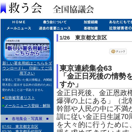
1/26 東京都文京区
新しい署名用紙はこちらをダ
東京連続集会63
ウンロードし、印刷してご活
用下さい
「金正日死後の情勢
※署名して頂いた個人情報は、内閣総
すか」
理大臣に提出する以外の目的のために
使われることは一切ありません
金正日死後、金正恩政
■
拉致被害者リスト
爆弾の上にある」（北
■
メールニュース登録・解除
幹部や人民の中に不満
訓に従い金正日生誕70
■ 各地集会・写真展 ■
を大々的に行うために
07/02 東京都文京区
05/30 東京都千代田区