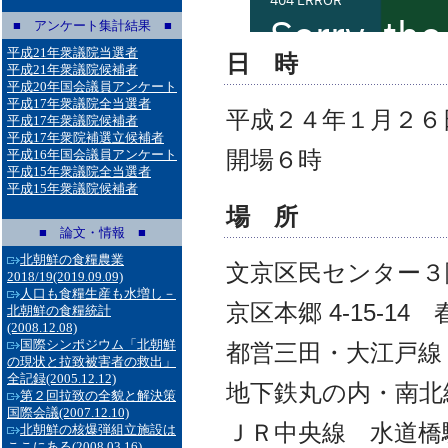
■ アンケート集計結果 ■
平成21年衆議院当選者
日 時
平成21年衆議院候補者
平成20年国会議員アンケート
平成17年衆議院全当選者
平成２４年１月２６
平成17年衆議院候補者
平成17年衆院補選立候補者
開場６時
平成16年国会議員アンケート
平成15年衆議院全当選者
平成15年衆議院候補者
場 所
■ 論文・情報 ■
北朝鮮の食糧農業
文京区民センター３階３Ａ
2018/19
(2019.09.09)
人口も食糧生産も水増し－
京区本郷 4-15-1
北朝鮮の食糧統計
(2008.12.08)
国際シンポジウム「北朝鮮
都営三田・大江戸線
の現状と拉致被害者の救出」
全記録
(2005.12.12)
地下鉄丸の内・南北
第２回拉致の全貌と解決策
国際会議
(2007.12.10)
ＪＲ中央線 水道橋
北朝鮮の核爆弾組立施設は
ここにある
(2008.03.16)