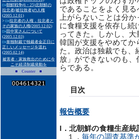
は政権トップのわずか
朝鮮戦争(6・25)北朝鮮の
であることをよく見る
拉北者(被拉致者)の人権
(2005.12.01)
上がらないことは分か
>
拉北者の人権，拉北者と
に食糧支援を依存し続
その家族の人権
(2005.12.02)
田中実さんについて
ってきた。しかし、大
(2005.12.03)
韓国が支援をやめてか
単独制裁で独裁者金正日に
正しいメッセージを送れ
た。政治は独裁でも、
(2005.02.14)
放」ができないのも、
被害者・家族救出のために今
こそ経済制裁発動を
らである。
■ Counter ■
目次
報告概要
I．北朝鮮の食糧生産統
１．
毎年の調査基準