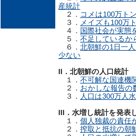
産統計
２．
コメは100万ト
３．
メイズも100万
４．
国際社会が実態
５．
不足しているか
６．
北朝鮮の1日一
少ない
II．北朝鮮の人口統計
１．
不可解な国連機
２．
おかしな報告の
３．
人口は300万人
III．水増し統計を発
１．
個人独裁の責任
２．
搾取と抵抗の朝