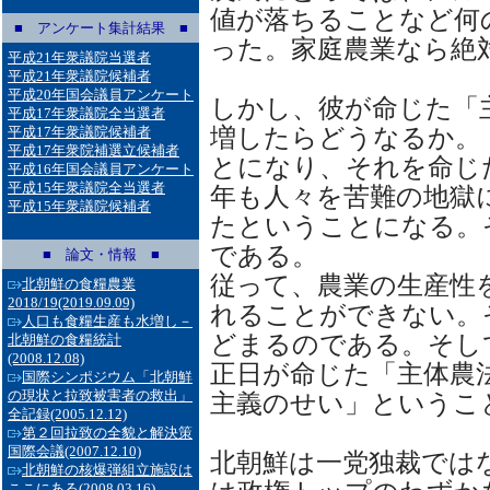
値が落ちることなど何
■ アンケート集計結果 ■
った。家庭農業なら絶
平成21年衆議院当選者
平成21年衆議院候補者
平成20年国会議員アンケート
しかし、彼が命じた「
平成17年衆議院全当選者
増したらどうなるか。
平成17年衆議院候補者
平成17年衆院補選立候補者
とになり、それを命じ
平成16年国会議員アンケート
平成15年衆議院全当選者
年も人々を苦難の地獄に
平成15年衆議院候補者
たということになる。
である。
■ 論文・情報 ■
従って、農業の生産性
北朝鮮の食糧農業
2018/19
(2019.09.09)
れることができない。
人口も食糧生産も水増し－
どまるのである。そし
北朝鮮の食糧統計
(2008.12.08)
正日が命じた「主体農
国際シンポジウム「北朝鮮
の現状と拉致被害者の救出」
主義のせい」というこ
全記録
(2005.12.12)
第２回拉致の全貌と解決策
国際会議
(2007.12.10)
北朝鮮は一党独裁では
北朝鮮の核爆弾組立施設は
ここにある
(2008.03.16)