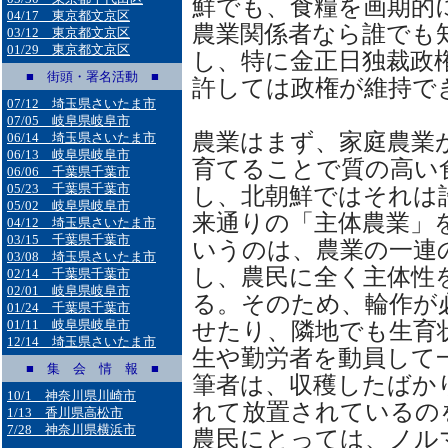
鮮でも、食糧を画期的
04/17 東京都文京区
農業関係者なら誰でも
03/12 東京都文京区
01/29 東京都文京区
し、特に金正日独裁政
■ 街頭・署名活動 ■
許しては政権が維持で
07/12 埼玉県さいたま市
07/05 岐阜県岐阜市
農業はまず、家庭農業
06/14 埼玉県さいたま市
06/13 岐阜県岐阜市
育てることで質の高い
06/06 千葉県千葉市
05/23 千葉県千葉市
し、北朝鮮ではそれは
05/02 岐阜県岐阜市
来通りの「主体農業」
04/12 埼玉県さいたま市
03/15 千葉県千葉市
いうのは、農業の一連
03/08 埼玉県さいたま市
し、農民に全く主体性
02/14 千葉県千葉市
02/01 岐阜県岐阜市
る。そのため、輪作が
01/24 千葉県千葉市
01/11 岐阜県岐阜市
せたり、隣地でも生育
12/14 埼玉県さいたま市
生や勤労者を動員して
■ 集 会 情 報 ■
筆者は、収穫したばか
10/1 神奈川県川崎市
れて放置されているの
1/13 香川県高松市
7/28 神奈川県横浜市
農民にとっては、ノル