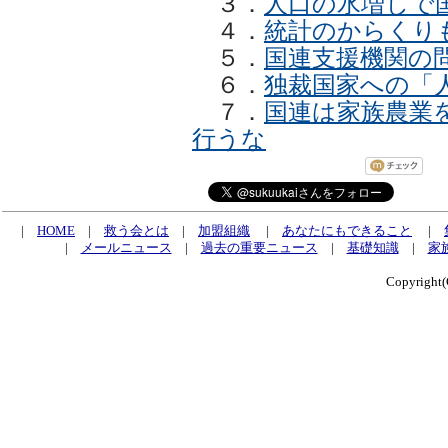
３．
人口の水増しで
４．
統計のからくり
５．
国連支援機関の
６．
独裁国家への「
７．
国連は家族農業
行うな
|
HOME
|
救う会とは
|
加盟組織
|
あなたにもできること
|
|
メールニュース
|
過去の重要ニュース
|
基礎知識
|
家
Copyrig