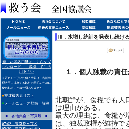
III．水増し統計を発表し続け
新しい署名用紙はこちらをダ
ウンロードし、印刷してご活
１．個人独裁の責任
用下さい
※署名して頂いた個人情報は、内閣総
理大臣に提出する以外の目的のために
使われることは一切ありません
■
拉致被害者リスト
北朝鮮が、食糧でも人
■
メールニュース登録・解除
は理由がある。
最大の理由は、食糧が
■ 各地集会・写真展 ■
は、独裁政権が維持で
07/02 東京都文京区
05/30 東京都千代田区