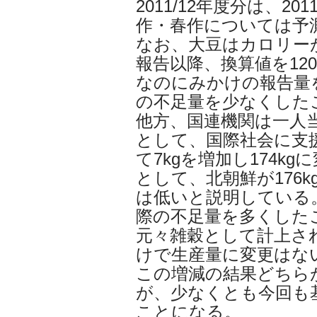
2011/12年度分は、2
作・春作については予
なお、大豆はカロリーが
報告以降、換算値を12
なのにみかけの報告量
の不足量を少なくした
他方、国連機関は一人当
として、国際社会に支
て7kgを増加し174k
として、北朝鮮が176
は低いと説明している
際の不足量を多くした
元々雑穀として計上さ
けで生産量に変更はな
この増減の結果どちら
が、少なくとも今回も
ことになる。