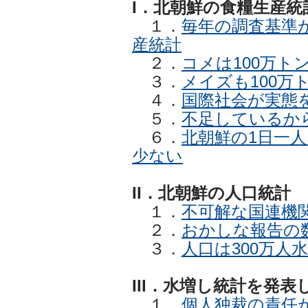
I．北朝鮮の食糧生産統
１．
毎年の調査基準
産統計
２．
コメは100万ト
３．
メイズも100万
４．
国際社会が実態
５．
不足しているか
６．
北朝鮮の1日一
少ない
II．北朝鮮の人口統計
１．
不可解な国連機
２．
おかしな報告の
３．
人口は300万人
III．水増し統計を発
１．
個人独裁の責任