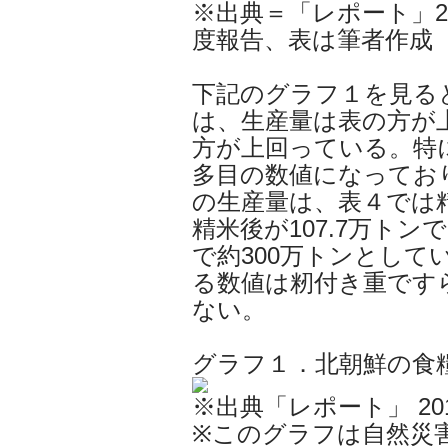
※出典＝「レポート」2
度報告、表は筆者作成
下記のグラフ１を見ると、1
は、生産量は表の方が
方が上回っている。特に、
多目の数値になっており
の生産量は、表４では精
精米後が107.7万ト
で約300万トンとし
る数値は籾付き重です
ない。
グラフ１．北朝鮮の食
※出典「レポート」 20
※このグラフは自然災害の