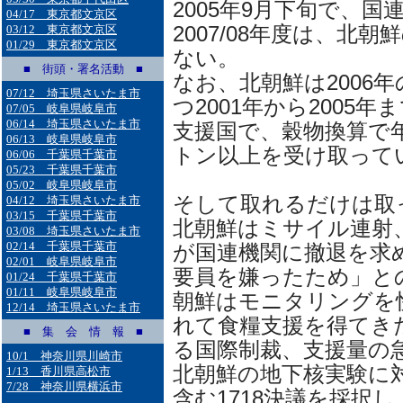
2005年9月下旬で、国連機
04/17 東京都文京区
2007/08年度は、北
03/12 東京都文京区
01/29 東京都文京区
ない。
■ 街頭・署名活動 ■
なお、北朝鮮は2006
07/12 埼玉県さいたま市
つ2001年から2005
07/05 岐阜県岐阜市
06/14 埼玉県さいたま市
支援国で、穀物換算で年
06/13 岐阜県岐阜市
トン以上を受け取ってい
06/06 千葉県千葉市
05/23 千葉県千葉市
05/02 岐阜県岐阜市
そして取れるだけは取っ
04/12 埼玉県さいたま市
03/15 千葉県千葉市
北朝鮮はミサイル連射
03/08 埼玉県さいたま市
02/14 千葉県千葉市
が国連機関に撤退を求
02/01 岐阜県岐阜市
要員を嫌ったため」と
01/24 千葉県千葉市
01/11 岐阜県岐阜市
朝鮮はモニタリングを
12/14 埼玉県さいたま市
れて食糧支援を得てき
■ 集 会 情 報 ■
る国際制裁、支援量の
10/1 神奈川県川崎市
北朝鮮の地下核実験に
1/13 香川県高松市
7/28 神奈川県横浜市
含む1718決議を採択