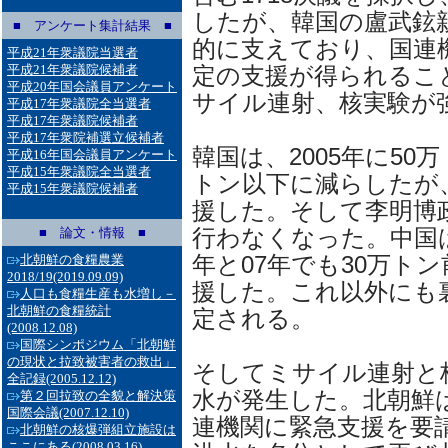
したが、韓国の盧武鉉
■ アンケート集計結果 ■
的に支えており、国連
平成21年衆議院当選者
平成21年衆議院候補者
定の支援が得られるこ
平成20年国会議員アンケート
サイル連射、核実験が
平成17年衆議院全当選者
平成17年衆議院候補者
平成17年衆院補選立候補者
韓国は、2005年に50
平成16年国会議員アンケート
平成15年衆議院全当選者
トン以下に減らしたが、
平成15年衆議院候補者
援した。そして李明博
行わなくなった。中国は、
■ 論文・情報 ■
年と07年でも30万トン
北朝鮮の食糧農業
2018/19
(2019.09.09)
援した。これ以外にも
人口も食糧生産も水増し－
北朝鮮の食糧統計
定される。
(2008.12.08)
国際シンポジウム「北朝鮮
の現状と拉致被害者の救出」
そしてミサイル連射と核
全記録
(2005.12.12)
水が発生した。北朝鮮は
第２回拉致の全貌と解決策
国際会議
(2007.12.10)
連機関に緊急支援を要請
北朝鮮の核爆弾組立施設は
ここにある
(2008.03.16)