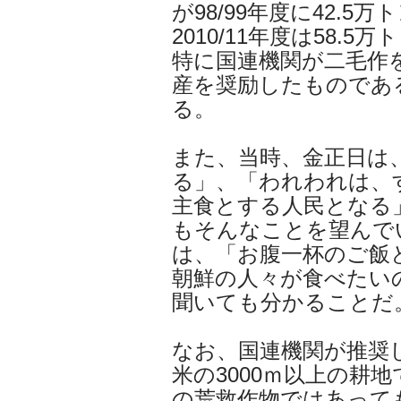
が98/99年度に42.
2010/11年度は58
特に国連機関が二毛作
産を奨励したものであ
る。
また、当時、金正日は
る」、「われわれは、
主食とする人民となる
もそんなことを望んで
は、「お腹一杯のご飯
朝鮮の人々が食べたい
聞いても分かることだ
なお、国連機関が推奨
米の3000ｍ以上の耕
の荒救作物ではあって