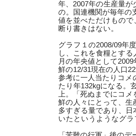
年、2007年の生産量
の。国連機関が毎年の
値を並べただけもので
断り書きはない。
グラフ１の2008/09
し、これを食糧とする人口は
月の年央値として200
鮮の12/31現在の人口
参考に一人当たりコメ
たり年132kgになる
上。「死ぬまでにコメ
鮮の人々にとって、生
多すぎる量であり、日
いたというようなグラ
「苦難の行軍」後のデ