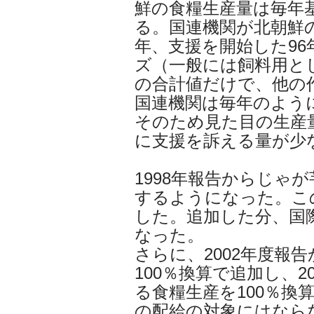
鮮の食糧生産量は毎年
る。国連機関が北朝鮮の
年、支援を開始した96
ズ（一般には飼料用と
の合計値だけで、他の
国連機関は毎年のよう
そのため見た目の生産
に支援を訴える量が少
1998年報告からじゃ
するようになった。こ
した。追加した分、国
なった。
さらに、2002年度報
100％換算で追加し、
る食糧生産を100％換
の配給の対象にはなら