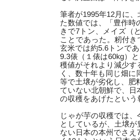
筆者が1995年12月
た数値では、「豊作時
きで7トン、メイズ（
ことであった。籾付き
玄米では約5.6トンで
9.3俵（１俵は60kg
穫値がそれより減少す
く、数十年も同じ畑に
等で土壌が劣化し、肥
ていない北朝鮮で、日本
の収穫をあげたという
じゃが芋の収穫では、
としているが、土壌が
ない日本の本州でさえ7