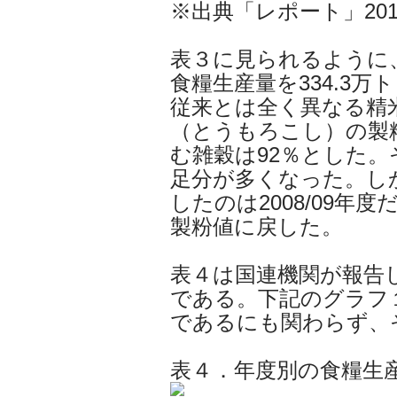
※出典「レポート」20
表３に見られるように、国
食糧生産量を334.3万ト
従来とは全く異なる精
（とうもろこし）の製
む雑穀は92％とした
足分が多くなった。し
したのは2008/09年
製粉値に戻した。
表４は国連機関が報告
である。下記のグラフ
であるにも関わらず、
表４．年度別の食糧生