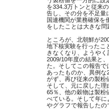
う製粉値を一方的に設定し
を334.3万トンと従来
告し、その分を不足量
国連機関が業務確保を
をしたことは大きな問
ところが、北朝鮮が20
地下核実験を行ったこと
きなくなり、ようやく許
2009/10年度の結果と
た。そしてこの報告で
あったものか、異例な20
がず、再び従来の製粉
そして、元に戻した理
65％、他の穀物は製
べている。そして年に
やグラフで報告したの