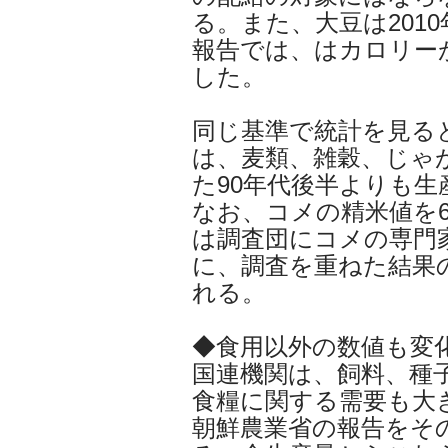
る。また、大豆は2010
報告では、はカロリーが
した。
同じ基準で統計を見ると、2
は、麦類、雑穀、じゃ
た90年代後半よりも生
なお、コメの精米値を6
は調査団にコメの専門
に、調査を重ねた結果
れる。
◆食用以外の数値も変
国連機関は、飼料、種
食糧に関する需要も大
朝鮮農業省の報告をそ