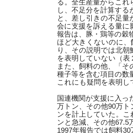
る。全生産量からこれ
し、不足分を計算する
と、差し引きの不足量
会に支援を訴える量に
報告は、豚・鶏等の穀
ほど大きくないのに、
り、その説明では北朝
を表明していない（表
また、飼料の他、「そ
種子等を含む項目の数
これにも疑問を表明し
国連機関が支援に入った
万トン、その他90万ト
ンを計上していた。これ
ンと急減、その他67.5
1997年報告では飼料3