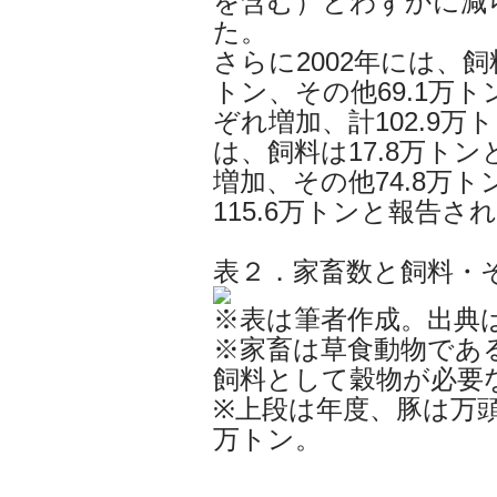
を含む）とわずかに減ら
た。
さらに2002年には、飼
トン、その他69.1万
ぞれ増加、計102.9万
は、飼料は17.8万ト
増加、その他74.8万
115.6万トンと報告さ
表２．家畜数と飼料・
※表は筆者作成。出典
※家畜は草食動物であ
飼料として穀物が必要
※上段は年度、豚は万
万トン。