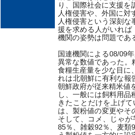
り、国際社会に支援を
人権侵害や、外国に対
人権侵害という深刻な
援を求める人がいれば
機関の姿勢は問題であ
国連機関による08/0
異常な数値であった。
食糧生産量を少な目に
れは北朝鮮に有利な報
朝鮮政府が従来精米値
し、一般には飼料用品
きたことだけを上げてい
は、製粉値の変更やそ
そして、コメ、じゃが
85％、雑穀92％、麦類