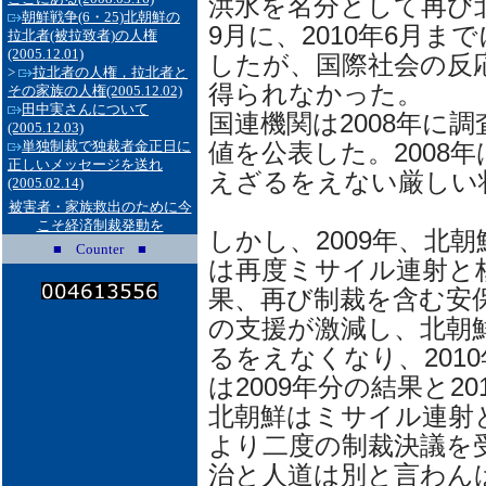
洪水を名分として再び北
朝鮮戦争(6・25)北朝鮮の
9月に、2010年6月ま
拉北者(被拉致者)の人権
(2005.12.01)
したが、国際社会の反
>
拉北者の人権，拉北者と
得られなかった。
その家族の人権
(2005.12.02)
田中実さんについて
国連機関は2008年に調
(2005.12.03)
単独制裁で独裁者金正日に
値を公表した。2008
正しいメッセージを送れ
えざるをえない厳しい
(2005.02.14)
被害者・家族救出のために今
こそ経済制裁発動を
しかし、2009年、北
■ Counter ■
は再度ミサイル連射と
果、再び制裁を含む安保
の支援が激減し、北朝
るをえなくなり、201
は2009年分の結果と2
北朝鮮はミサイル連射
より二度の制裁決議を
治と人道は別と言わん