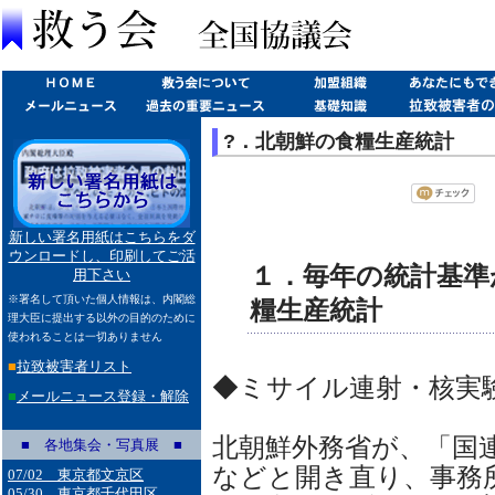
?．北朝鮮の食糧生産統計
新しい署名用紙はこちらをダ
ウンロードし、印刷してご活
１．毎年の統計基準
用下さい
※署名して頂いた個人情報は、内閣総
糧生産統計
理大臣に提出する以外の目的のために
使われることは一切ありません
■
拉致被害者リスト
◆ミサイル連射・核実
■
メールニュース登録・解除
北朝鮮外務省が、「国
■ 各地集会・写真展 ■
などと開き直り、事務
07/02 東京都文京区
05/30 東京都千代田区