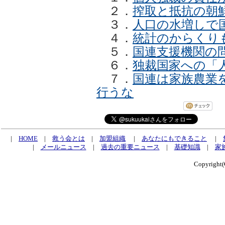
２．
搾取と抵抗の朝
３．
人口の水増しで
４．
統計のからくり
５．
国連支援機関の
６．
独裁国家への「
７．
国連は家族農業
行うな
|
HOME
|
救う会とは
|
加盟組織
|
あなたにもできること
|
|
メールニュース
|
過去の重要ニュース
|
基礎知識
|
家
Copyrig