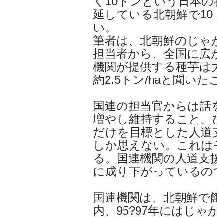
く10トンという日本
延している北朝鮮で1
い。
筆者は、北朝鮮のじゃ
担当者から、全国に広
機関が提供する種芋は
約2.5トン/haと聞い
国連の担当官からは話
増やし維持すること、
だけを目標とした人道
しか思えない。これは
る。国連機関の人道支
に成り下がっているの
国連機関は、北朝鮮で
内、95?97年にはじ