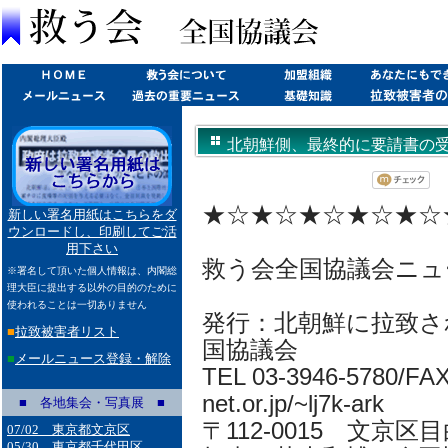
北朝鮮側、最終的に要請書の受け取り
★☆★☆★☆★☆★☆
新しい署名用紙はこちらをダ
ウンロードし、印刷してご活
用下さい
救う会全国協議会ニュ
※署名して頂いた個人情報は、内閣総
理大臣に提出する以外の目的のために
使われることは一切ありません
発行：北朝鮮に拉致さ
■
拉致被害者リスト
国協議会
■
メールニュース登録・解除
TEL 03-3946-5780/FAX 
net.or.jp/~lj7k-ark
■ 各地集会・写真展 ■
〒112-0015 文京区目
07/02 東京都文京区
05/30 東京都千代田区