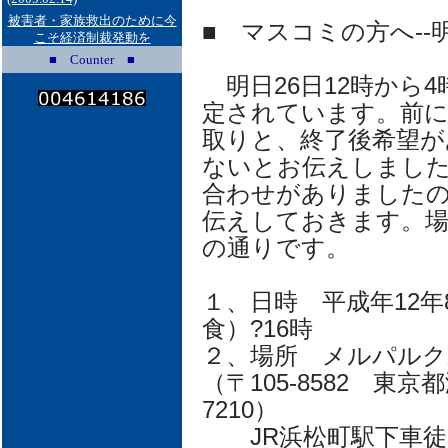
被害者・家族救出のために今
■ マスコミの方へ-
こそ経済制裁発動を
■ Counter ■
明日26日12時から
定されています。前に
取りと、終了後希望が
ないとお伝えしまし
合わせがありました
伝えしておきます。場
の通りです。
１、日時 平成年12年8
食）?16時
２、場所 メルパルク
（〒105-8582 東京都港区
7210）
JR浜松町駅下車徒歩