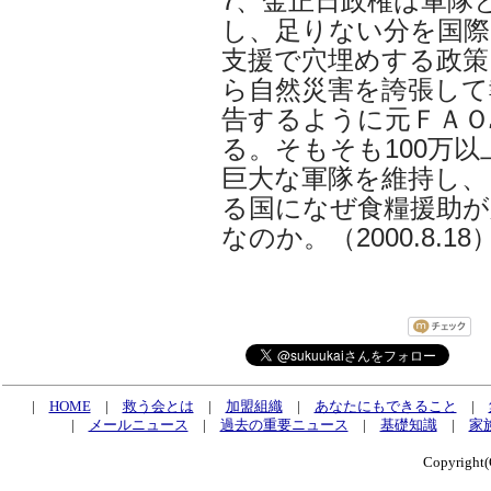
7、金正日政権は軍隊
し、足りない分を国際
支援で穴埋めする政策
ら自然災害を誇張して
告するように元ＦＡＯ
る。そもそも100万以
巨大な軍隊を維持し、
る国になぜ食糧援助が
なのか。（2000.8.18
|
HOME
|
救う会とは
|
加盟組織
|
あなたにもできること
|
|
メールニュース
|
過去の重要ニュース
|
基礎知識
|
家
Copyrig