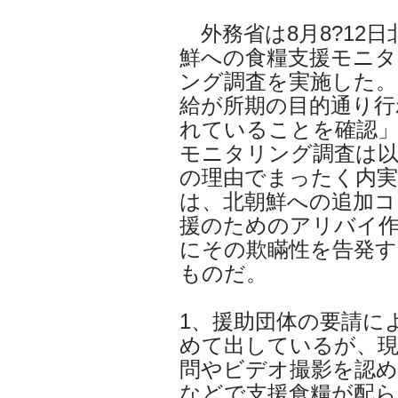
外務省は8月8?12
鮮への食糧支援モニタ
ング調査を実施した。
給が所期の目的通り行
れていることを確認
モニタリング調査は
の理由でまったく内
は、北朝鮮への追加コ
援のためのアリバイ
にその欺瞞性を告発す
ものだ。
1、援助団体の要請に
めて出しているが、現
問やビデオ撮影を認め
などで支援食糧が配ら