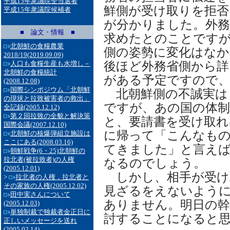
平成15年衆議院全当選者
鮮側が受け取りを拒否
平成15年衆議院候補者
が分かりました。外
■ 論文・情報 ■
求めたとのことです
北朝鮮の食糧農業
側の姿勢に変化はな
2018/19
(2019.09.09)
後ほど外務省側から詳
人口も食糧生産も水増し－
北朝鮮の食糧統計
がある予定ですので
(2008.12.08)
国際シンポジウム「北朝鮮
北朝鮮側の不誠実は
の現状と拉致被害者の救出」
ですが、あの国の体
全記録
(2005.12.12)
第２回拉致の全貌と解決策
と、要請書を受け取れ
国際会議
(2007.12.10)
に帰って「こんなも
北朝鮮の核爆弾組立施設は
ここにある
(2008.03.16)
てきました」と言えば
朝鮮戦争(6・25)北朝鮮の
拉北者(被拉致者)の人権
なるのでしょう。
(2005.12.01)
しかし、相手が受け
>
拉北者の人権，拉北者と
その家族の人権
(2005.12.02)
見ざるをえないよう
田中実さんについて
ありません。明日の幹
(2005.12.03)
単独制裁で独裁者金正日に
討することになると
正しいメッセージを送れ
(2005.02.14)