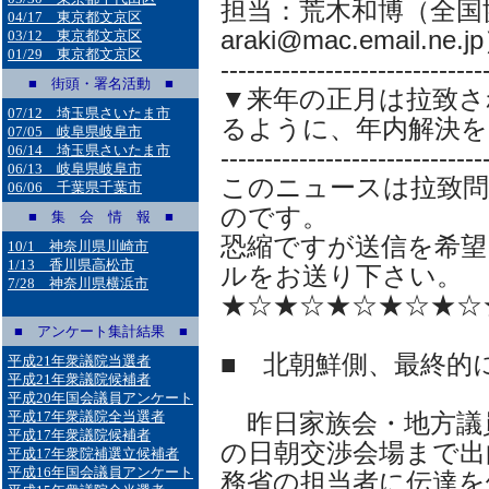
担当：荒木和博（全国
04/17 東京都文京区
araki@mac.email.ne.j
03/12 東京都文京区
01/29 東京都文京区
------------------------------
■ 街頭・署名活動 ■
▼来年の正月は拉致さ
07/12 埼玉県さいたま市
るように、年内解決を
07/05 岐阜県岐阜市
06/14 埼玉県さいたま市
------------------------------
06/13 岐阜県岐阜市
このニュースは拉致
06/06 千葉県千葉市
のです。
■ 集 会 情 報 ■
恐縮ですが送信を希望
10/1 神奈川県川崎市
1/13 香川県高松市
ルをお送り下さい。
7/28 神奈川県横浜市
★☆★☆★☆★☆★☆
■ アンケート集計結果 ■
■ 北朝鮮側、最終的
平成21年衆議院当選者
平成21年衆議院候補者
平成20年国会議員アンケート
平成17年衆議院全当選者
昨日家族会・地方議
平成17年衆議院候補者
の日朝交渉会場まで出
平成17年衆院補選立候補者
平成16年国会議員アンケート
務省の担当者に伝達を