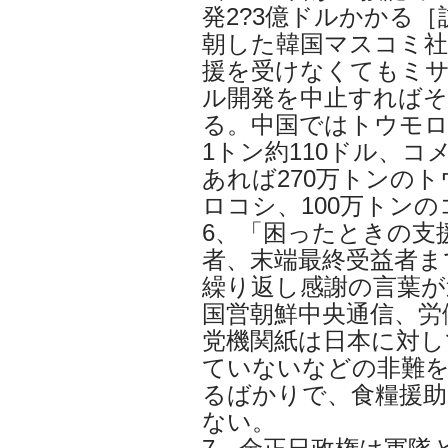
発2?3億ドルかかる［
朝した韓国マスコミ社
援を受けなくてもミ
ル開発を中止すればそ
る。中国ではトウモ
1トン約110ドル、コ
あれば270万トンのト
ロコシ、100万トン
6、「困ったときの支
者、末端最終受益者ま
繰り返し感謝の言葉が
国営朝鮮中央通信、労
党機関紙は日本に対し
ていないなどの非難
るばかりで、食糧援
ない。