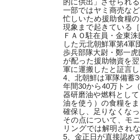
的に供出」させられ
一部ではヤミ商売な
忙しいため援助食糧の
現象まで起きている［
ＦＡＯ駐在員・金東洙
した元北朝鮮軍第4軍
歩兵部隊大尉・鄭一虎
が配った援助物資を翌
軍に運搬したと証言し
4、北朝鮮は軍隊備蓄
年間30から40万トン
器研磨油や燃料とし
油を使う）の食糧をま
確保し、足りなくなっ
その点について、モ
リングでは解明されな
5、金正日が直接認め