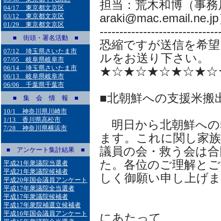
担当：荒木和博（事務局
04/17 東京都文京区
araki@mac.email.ne.j
03/12 東京都文京区
01/29 東京都文京区
------------------------------
■ 街頭・署名活動 ■
恐縮ですが送信を希望
07/12 埼玉県さいたま市
ルをお送り下さい。
07/05 岐阜県岐阜市
06/14 埼玉県さいたま市
★☆★☆★☆★☆★☆
06/13 岐阜県岐阜市
06/06 千葉県千葉市
■北朝鮮への支援米搬
■ 集 会 情 報 ■
10/1 神奈川県川崎市
1/13 香川県高松市
明日から北朝鮮への5
7/28 神奈川県横浜市
ます。これに関し家族
議員の会・救う会は合
■ アンケート集計結果 ■
た。各位のご理解とご
平成21年衆議院当選者
平成21年衆議院候補者
しく御願い申し上げま
平成20年国会議員アンケート
平成17年衆議院全当選者
平成17年衆議院候補者
北朝鮮への
平成17年衆院補選立候補者
平成16年国会議員アンケート
にあたって