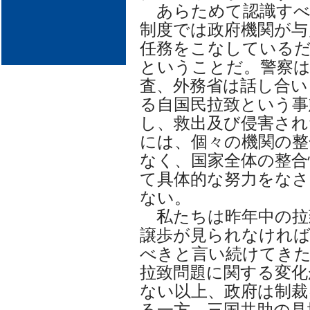
あらためて認識すべ
制度では政府機関が与
任務をこなしている
ということだ。警察は
査、外務省は話し合い
る自国民拉致という事
し、救出及び侵害され
には、個々の機関の整
なく、国家全体の整合
て具体的な努力をな
ない。
私たちは昨年中の拉
譲歩が見られなけれ
べきと言い続けてきた
拉致問題に関する変化
ない以上、政府は制裁
る一方、三国共助の見