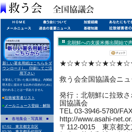
北朝鮮への支援米搬出開始で声明(20
★☆★☆★☆★☆★☆
新しい署名用紙はこちらをダ
ウンロードし、印刷してご活
用下さい
救う会全国協議会ニュ
※署名して頂いた個人情報は、内閣総
理大臣に提出する以外の目的のために
使われることは一切ありません
発行：北朝鮮に拉致さ
■
拉致被害者リスト
国協議会
■
メールニュース登録・解除
TEL 03-3946-5780/FA
http://www.asahi-net.or.
■ 各地集会・写真展 ■
〒112-0015 東京都
07/02 東京都文京区
05/30 東京都千代田区