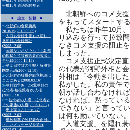
平成15年衆議院全当選者
平成15年衆議院候補者
北朝鮮へのコメ支援が
■ 論文・情報 ■
をもってスタートす
北朝鮮の食糧農業
私たちは昨年10月、
2018/19
(2019.09.09)
り込みを行って拉致問
人口も食糧生産も水増し－
北朝鮮の食糧統計
なきコメ支援の阻止を
(2008.12.08)
国際シンポジウム「北朝鮮
しまった。
の現状と拉致被害者の救出」
コメ支援正式決定直前
全記録
(2005.12.12)
第２回拉致の全貌と解決策
の代表が河野外相と会
国際会議
(2007.12.10)
外相は「今動き出した
北朝鮮の核爆弾組立施設は
ここにある
(2008.03.16)
私がした。私の責任で
朝鮮戦争(6・25)北朝鮮の
拉北者(被拉致者)の人権
朝が話し合わなけれ
(2005.12.01)
なければ。黙ってい
>
拉北者の人権，拉北者と
その家族の人権
(2005.12.02)
できない」と言ってい
田中実さんについて
は何も動いていない
(2005.12.03)
単独制裁で独裁者金正日に
「人道支援」を隠れ蓑
正しいメッセージを送れ
(2005.02.14)