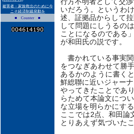
行方不明者として交渉
被害者・家族救出のために今
いだろう。というわけ
こそ経済制裁発動を
述、証拠品からして拉
■ Counter ■
して問題にしうるのは
ことになるのである
が和田氏の説です。
書かれている事実関
をつなぎあわせて勝
あるかのように書く
鮮総聯に近いジャーナ
やってきたことであ
らためて本論文につ
な立場を明らかにす
ここでは2点、和田論
とりあえず気づいた