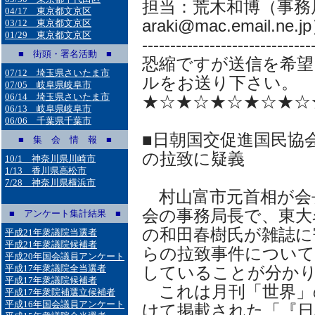
担当：荒木和博（事務局
04/17 東京都文京区
araki@mac.email.ne.j
03/12 東京都文京区
01/29 東京都文京区
------------------------------
■ 街頭・署名活動 ■
恐縮ですが送信を希望
07/12 埼玉県さいたま市
ルをお送り下さい。
07/05 岐阜県岐阜市
06/14 埼玉県さいたま市
★☆★☆★☆★☆★☆
06/13 岐阜県岐阜市
06/06 千葉県千葉市
■日朝国交促進国民協
■ 集 会 情 報 ■
の拉致に疑義
10/1 神奈川県川崎市
1/13 香川県高松市
7/28 神奈川県横浜市
村山富市元首相が会
会の事務局長で、東大
■ アンケート集計結果 ■
の和田春樹氏が雑誌に
平成21年衆議院当選者
平成21年衆議院候補者
らの拉致事件について
平成20年国会議員アンケート
平成17年衆議院全当選者
していることが分か
平成17年衆議院候補者
これは月刊「世界」の
平成17年衆院補選立候補者
平成16年国会議員アンケート
けて掲載された「『日