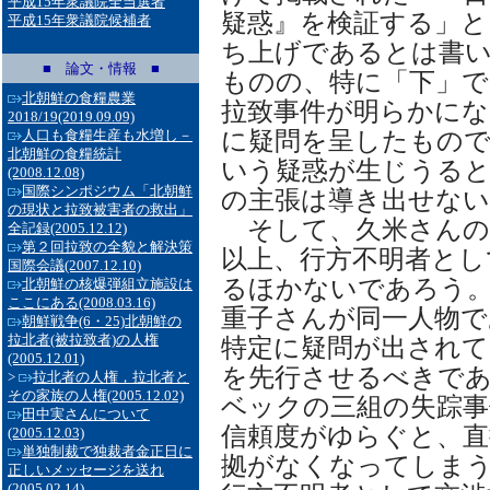
平成15年衆議院全当選者
疑惑』を検証する」と
平成15年衆議院候補者
ち上げであるとは書
■ 論文・情報 ■
ものの、特に「下」で
北朝鮮の食糧農業
拉致事件が明らかにな
2018/19
(2019.09.09)
に疑問を呈したもの
人口も食糧生産も水増し－
北朝鮮の食糧統計
いう疑惑が生じうる
(2008.12.08)
国際シンポジウム「北朝鮮
の主張は導き出せな
の現状と拉致被害者の救出」
そして、久米さんの
全記録
(2005.12.12)
第２回拉致の全貌と解決策
以上、行方不明者とし
国際会議
(2007.12.10)
るほかないであろう。
北朝鮮の核爆弾組立施設は
ここにある
(2008.03.16)
重子さんが同一人物で
朝鮮戦争(6・25)北朝鮮の
拉北者(被拉致者)の人権
特定に疑問が出され
(2005.12.01)
を先行させるべきで
>
拉北者の人権，拉北者と
その家族の人権
(2005.12.02)
ベックの三組の失踪事
田中実さんについて
信頼度がゆらぐと、直
(2005.12.03)
単独制裁で独裁者金正日に
拠がなくなってしま
正しいメッセージを送れ
(2005.02.14)