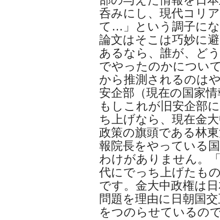
呑みにし、現代コリ
て…」という調子に
論文はそこは巧妙に
あるなら、誰が、ど
でやったのかについ
から推測されるのは
安企部（現在の国家情
もしこれが旧安企部
ち上げなら、現在金大
政策の旗頭である林東
報院長をやっている
わけがありません。「
代にでっち上げたも
です。金大中政権は日
問題を理由に日朝国交
をつのらせているの