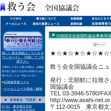
日朝国交促進国民協会事務局長、横
★☆★☆★☆★☆★☆
新しい署名用紙はこちらをダ
ウンロードし、印刷してご活
用下さい
救う会全国協議会ニュ
※署名して頂いた個人情報は、内閣総
理大臣に提出する以外の目的のために
使われることは一切ありません
発行：北朝鮮に拉致さ
■
拉致被害者リスト
国協議会
■
メールニュース登録・解除
TEL 03-3946-5780/FA
http://www.asahi-net.or.
■ 各地集会・写真展 ■
〒112-0015 東京都
07/02 東京都文京区
05/30 東京都千代田区