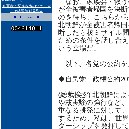
なお、家族会・救う
被害者・家族救出のために今
が全被害者帰国を決断
こそ経済制裁発動を
のを待ち、こちらか
■ Counter ■
北朝鮮が全被害者帰国
断したら核ミサイル問
ための条件を話し合え
いう立場だ。
以下、各党の公約を
◆自民党 政権公約20
(総裁挨拶) 北朝鮮
や核実験の強行など、
重なる挑発に対して、
するため、私は、世界
ダーシップを発揮して