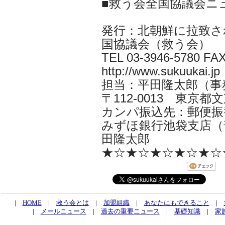
■救う会全国協議会ニ
発行：北朝鮮に拉致さ
国協議会（救う会）
TEL 03-3946-5780 FAX
http://www.sukuukai.jp
担当：平田隆太郎（事務局長 i
〒112-0013 東京都文京
カンパ振込先：郵便振替口
みずほ銀行池袋支店（普
田隆太郎
★☆★☆★☆★☆★☆
|
HOME
|
救う会とは
|
加盟組織
|
あなたにもできること
|
|
メールニュース
|
過去の重要ニュース
|
基礎知識
|
家