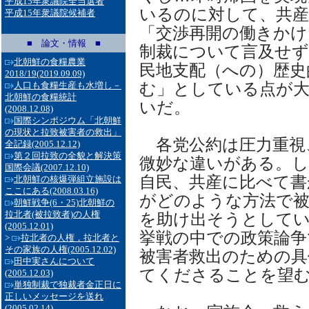
平成15年衆議院全当選者
いるのに対して、共産
平成15年衆議院候補者
「交渉再開の働きかけ
■ 論文・情報 ■
制裁について言及せず
北朝鮮の食糧農業
民地支配（への）歴史
2018/19
(2019.09.09)
む」としている点が
人口も食糧生産も水増し－
北朝鮮の食糧統計
いだ。
(2008.12.08)
国際シンポジウム「北朝鮮
の現状と拉致被害者の救出」
各党公約は圧力重視
全記録
(2005.12.12)
第２回拉致の全貌と解決策
微妙な違いがある。
国際会議
(2007.12.10)
自民、共産に比べて書
北朝鮮の核爆弾組立施設は
ここにある
(2008.03.16)
がどのような方法で被
朝鮮戦争(6・25)北朝鮮の
拉北者(被拉致者)の人権
を助け出そうとして
(2005.12.01)
挙戦の中での政策論争
>
拉北者の人権，拉北者と
その家族の人権
(2005.12.02)
被害者救出のための具
田中実さんについて
てくださることを望
(2005.12.03)
単独制裁で独裁者金正日に
正しいメッセージを送れ
(2005.02.14)