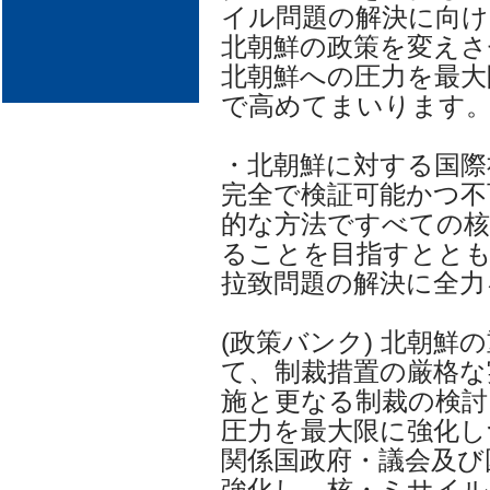
イル問題の解決に向け
北朝鮮の政策を変えさ
北朝鮮への圧力を最大
で高めてまいります
・北朝鮮に対する国際
完全で検証可能かつ不
的な方法ですべての核
ることを目指すとと
拉致問題の解決に全力
(政策バンク) 北朝
て、制裁措置の厳格な
施と更なる制裁の検討
圧力を最大限に強化し
関係国政府・議会及び
強化し、核・ミサイル