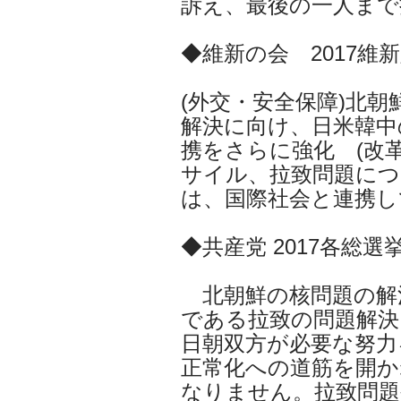
訴え、最後の一人まで
◆維新の会 2017維
(外交・安全保障)北
解決に向け、日米韓中
携をさらに強化 (改革
サイル、拉致問題につ
は、国際社会と連携し
◆共産党 2017各総選
北朝鮮の核問題の解
である拉致の問題解決
日朝双方が必要な努力
正常化への道筋を開か
なりません。拉致問題