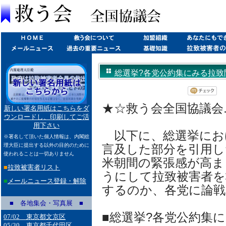
総選挙?各党公約集にみる拉致問題(2
★☆救う会全国協議会ニュ
新しい署名用紙はこちらをダ
ウンロードし、印刷してご活
用下さい
以下に、総選挙にお
※署名して頂いた個人情報は、内閣総
理大臣に提出する以外の目的のために
言及した部分を引用し
使われることは一切ありません
米朝間の緊張感が高ま
■
拉致被害者リスト
うにして拉致被害者を
■
メールニュース登録・解除
するのか、各党に論
■ 各地集会・写真展 ■
■総選挙?各党公約集
07/02 東京都文京区
05/30 東京都千代田区