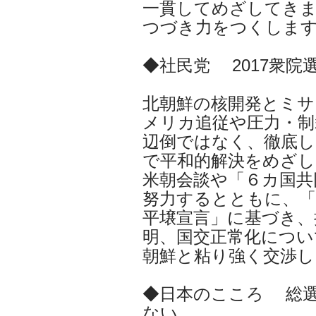
一貫してめざしてき
つづき力をつくしま
◆社民党 2017衆院
北朝鮮の核開発とミサ
メリカ追従や圧力・制
辺倒ではなく、徹底し
で平和的解決をめざし
米朝会談や「６カ国共
努力するとともに、「
平壌宣言」に基づき、
明、国交正常化につい
朝鮮と粘り強く交渉し
◆日本のこころ 総選
ない