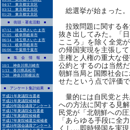
04/17 東京都文京区
総選挙が始まった。
03/12 東京都文京区
01/29 東京都文京区
■ 街頭・署名活動 ■
拉致問題に関する各
07/12 埼玉県さいたま市
抜き出してみた。「日
07/05 岐阜県岐阜市
06/14 埼玉県さいたま市
こころ」を除く全党が
06/13 岐阜県岐阜市
の帰国実現を主張して
06/06 千葉県千葉市
主権と人権の重大な侵
■ 集 会 情 報 ■
公約とするのは当然だ
10/1 神奈川県川崎市
1/13 香川県高松市
朝鮮当局と国際社会に
7/28 神奈川県横浜市
せたという点で評価
■ アンケート集計結果 ■
量的には自民党と共
平成21年衆議院当選者
平成21年衆議院候補者
への方法に関する見解
平成20年国会議員アンケート
平成17年衆議院全当選者
民党が「北朝鮮への圧
平成17年衆議院候補者
「あらゆる手段に全力
平成17年衆院補選立候補者
平成16年国会議員アンケート
くし…即時帰国を実現