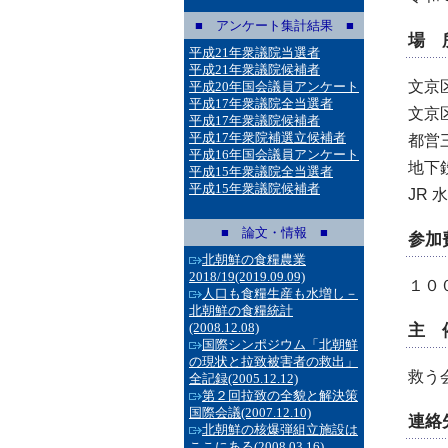
■ アンケート集計結果 ■
場 
平成21年衆議院当選者
平成21年衆議院候補者
文京区
平成20年国会議員アンケート
平成17年衆議院全当選者
文京区
平成17年衆議院候補者
平成17年衆院補選立候補者
都営
平成16年国会議員アンケート
地下
平成15年衆議院全当選者
平成15年衆議院候補者
JR 
■ 論文・情報 ■
参加
北朝鮮の食糧農業
2018/19
(2019.09.09)
１０
人口も食糧生産も水増し－
北朝鮮の食糧統計
(2008.12.08)
主 
国際シンポジウム「北朝鮮
の現状と拉致被害者の救出」
救う
全記録
(2005.12.12)
第２回拉致の全貌と解決策
国際会議
(2007.12.10)
連絡
北朝鮮の核爆弾組立施設は
ここにある
(2008.03.16)