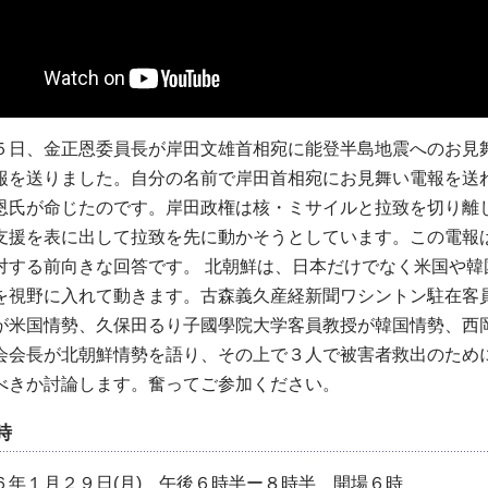
５日、金正恩委員長が岸田文雄首相宛に能登半島地震へのお見
報を送りました。自分の名前で岸田首相宛にお見舞い電報を送
恩氏が命じたのです。岸田政権は核・ミサイルと拉致を切り離
支援を表に出して拉致を先に動かそうとしています。この電報
対する前向きな回答です。 北朝鮮は、日本だけでなく米国や韓
を視野に入れて動きます。古森義久産経新聞ワシントン駐在客
が米国情勢、久保田るり子國學院大学客員教授が韓国情勢、西
会会長が北朝鮮情勢を語り、その上で３人で被害者救出のため
べきか討論します。奮ってご参加ください。
時
６年１月２９日(月) 午後６時半ー８時半 開場６時