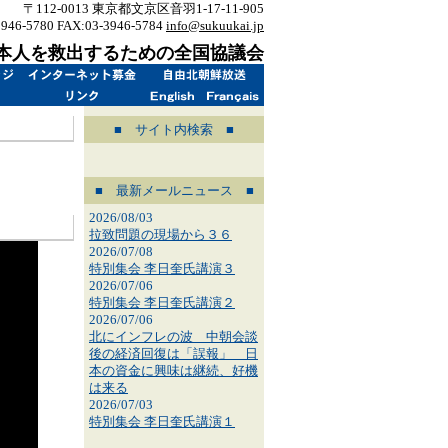
〒112-0013 東京都文京区音羽1-17-11-905
3946-5780 FAX:03-3946-5784
info@sukuukai.jp
本人を救出するための全国協議会
■ サイト内検索 ■
■ 最新メールニュース ■
2026/08/03
拉致問題の現場から３６
2026/07/08
特別集会 李日奎氏講演３
2026/07/06
特別集会 李日奎氏講演２
2026/07/06
北にインフレの波 中朝会談
後の経済回復は「誤報」 日
本の資金に興味は継続、好機
は来る
2026/07/03
特別集会 李日奎氏講演１