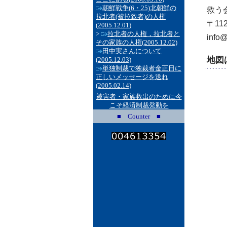
朝鮮戦争(6・25)北朝鮮の
救う会事
拉北者(被拉致者)の人権
〒11
(2005.12.01)
>
拉北者の人権，拉北者と
info@
その家族の人権
(2005.12.02)
田中実さんについて
地図
(2005.12.03)
単独制裁で独裁者金正日に
正しいメッセージを送れ
(2005.02.14)
被害者・家族救出のために今
こそ経済制裁発動を
■ Counter ■