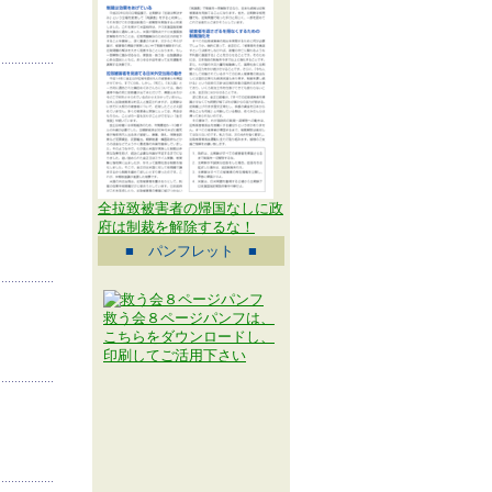
全拉致被害者の帰国なしに政
府は制裁を解除するな！
■ パンフレット ■
救う会８ページパンフは、
こちらをダウンロードし、
印刷してご活用下さい