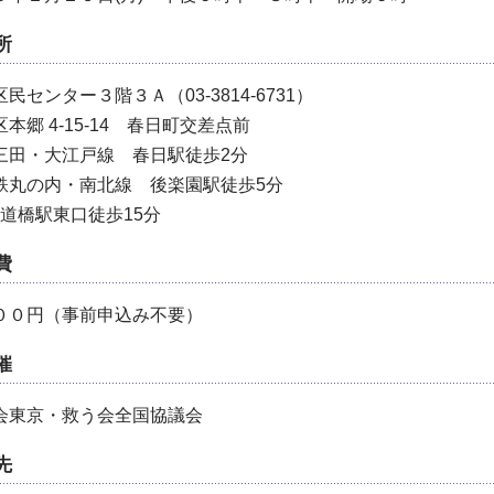
所
民センター３階３Ａ（03-3814-6731）
本郷 4-15-14 春日町交差点前
三田・大江戸線 春日駅徒歩2分
鉄丸の内・南北線 後楽園駅徒歩5分
水道橋駅東口徒歩15分
費
００円（事前申込み不要）
催
会東京・救う会全国協議会
先