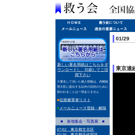
01/2
新しい署名用紙はこちらをダ
東京連続
ウンロードし、印刷してご活
用下さい
※署名して頂いた個人情報は、内閣総
理大臣に提出する以外の目的のために
使われることは一切ありません
■
拉致被害者リスト
■
メールニュース登録・解除
■ 各地集会・写真展 ■
07/02 東京都文京区
05/30 東京都千代田区