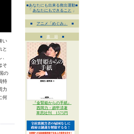
■あなたにも出来る救出運動■
「
あなたにもできること
」
■
アニメ「めぐみ」
■
■
書 籍
■
舞い
れと
し、
はそ
国の
員特
岡力
に何
『金賢姫からの手紙』
西岡力・趙甲済著
草思社刊 1575円