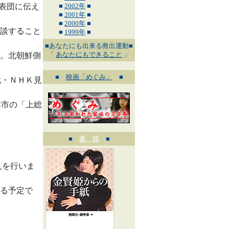
表団に伝え
■
2002年
■
■
2001年
■
■
2000年
■
談すること
■
1999年
■
■あなたにも出来る救出運動■
「
あなたにもできること
」
。北朝鮮側
■
映画「めぐみ」
■
裁・ＮＨＫ見
津市の「上総
■
書 籍
■
見を行いま
る予定で