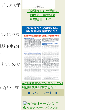
カデミアで予
『金賢姫からの手紙』
西岡力・趙甲済著
草思社刊 1575円
メルパルク東
公園駅下車2分
。
りますので
全拉致被害者の帰国なしに政
1）ないし救
府は制裁を解除するな！
■ パンフレット ■
救う会８ページパンフは、