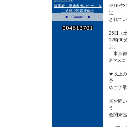
※16時
被害者・家族救出のために今
こそ経済制裁発動を
定
■ Counter ■
されてい
26日（
12時0
京」
東京都港区
※マスコ
★以上の
予
めご了承
※お問い
う
会関東協