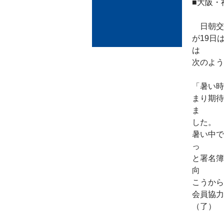
■大阪・
日朝交
が19日
は
次のよう
「暑い時
まり期待
ま
した。
暑い中で
っ
と署名簿
向
こうから
会員協力
（了）