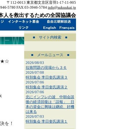
〒112-0013 東京都文京区音羽1-17-11-905
3946-5780 FAX:03-3946-5784
info@sukuukai.jp
本人を救出するための全国協議会
■ サイト内検索 ■
■ メールニュース ■
★☆
2026/08/03
拉致問題の現場から３６
2026/07/08
特別集会 李日奎氏講演３
2026/07/06
特別集会 李日奎氏講演２
2026/07/06
k
北にインフレの波 中朝会談
後の経済回復は「誤報」 日
本の資金に興味は継続、好機
は来る
2026/07/03
特別集会 李日奎氏講演１
決を！