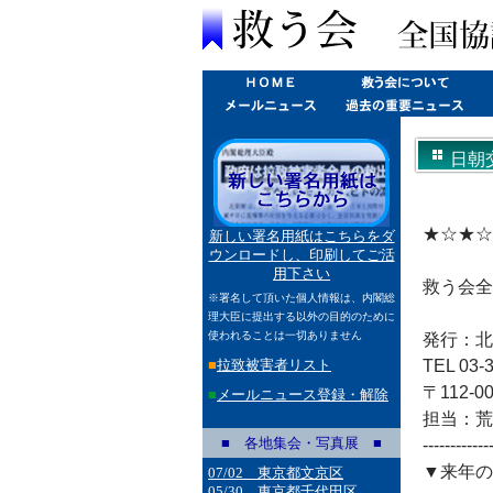
日朝交
★☆★☆
新しい署名用紙はこちらをダ
ウンロードし、印刷してご活
用下さい
救う会全
※署名して頂いた個人情報は、内閣総
理大臣に提出する以外の目的のために
使われることは一切ありません
発行：北
■
拉致被害者リスト
TEL 03-3
〒112-
■
メールニュース登録・解除
担当：荒木
■ 各地集会・写真展 ■
------------
▼来年の
07/02 東京都文京区
05/30 東京都千代田区