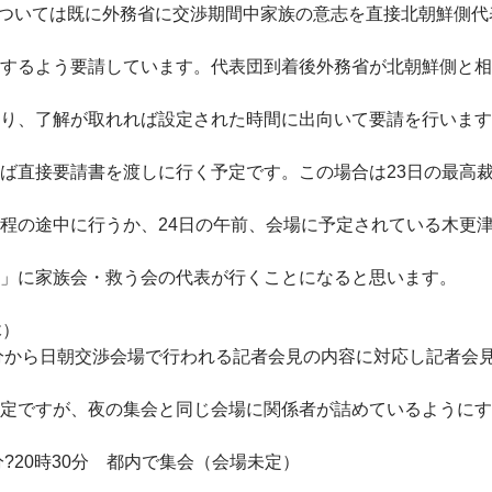
ついては既に外務省に交渉期間中家族の意志を直接北朝鮮側代
するよう要請しています。代表団到着後外務省が北朝鮮側と相
り、了解が取れれば設定された時間に出向いて要請を行います
ば直接要請書を渡しに行く予定です。この場合は23日の最高
程の途中に行うか、24日の午前、会場に予定されている木更
」に家族会・救う会の代表が行くことになると思います。
木）
0分から日朝交渉会場で行われる記者会見の内容に対応し記者会
定ですが、夜の集会と同じ会場に関係者が詰めているようにす
0分?20時30分 都内で集会（会場未定）