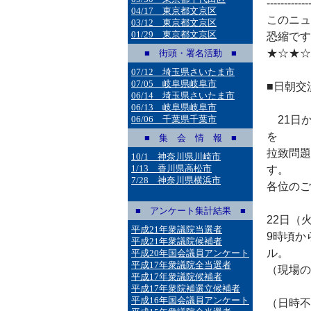
------------
04/17 東京都文京区
このニュ
03/12 東京都文京区
01/29 東京都文京区
恐縮です
★☆★☆
■ 街頭・署名活動 ■
07/12 埼玉県さいたま市
07/05 岐阜県岐阜市
■日朝交
06/14 埼玉県さいたま市
06/13 岐阜県岐阜市
06/06 千葉県千葉市
21日か
を
■ 集 会 情 報 ■
拉致問題
10/1 神奈川県川崎市
1/13 香川県高松市
す。
7/28 神奈川県横浜市
各位のご
■ アンケート集計結果 ■
22日（
平成21年衆議院当選者
9時頃か
平成21年衆議院候補者
ル。
平成20年国会議員アンケート
平成17年衆議院全当選者
（現場の
平成17年衆議院候補者
平成17年衆院補選立候補者
平成16年国会議員アンケート
（日時不