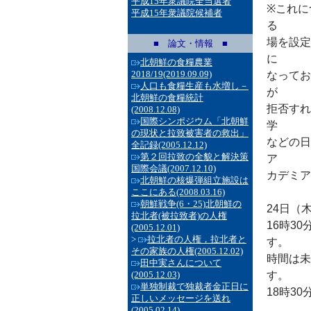
平成15年衆議院全当選者
※これに
平成15年衆議院候補者
る
場を設定
■ 論文・情報 ■
に
北朝鮮の食糧農業
2018/19
(2019.09.09)
なってお
人口も食糧生産も水増し－
が
北朝鮮の食糧統計
拒否すれ
(2008.12.08)
国際シンポジウム「北朝鮮
学
の現状と拉致被害者の救出」
などの日
全記録
(2005.12.12)
第２回拉致の全貌と解決策
ア
国際会議
(2007.12.10)
カデミア
北朝鮮の核爆弾組立施設は
ここにある
(2008.03.16)
朝鮮戦争(6・25)北朝鮮の
24日（
拉北者(被拉致者)の人権
16時3
(2005.12.01)
>
拉北者の人権，拉北者と
す。
その家族の人権
(2005.12.02)
時間は未
田中実さんについて
(2005.12.03)
す。
単独制裁で独裁者金正日に
18時3
正しいメッセージを送れ
(2005.02.14)