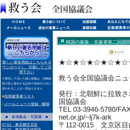
韓国の家族・支援者第二回国民大集会
★☆★☆★☆★☆★☆
新しい署名用紙はこちらをダ
ウンロードし、印刷してご活
用下さい
救う会全国協議会ニュ
※署名して頂いた個人情報は、内閣総
理大臣に提出する以外の目的のために
使われることは一切ありません
発行：北朝鮮に拉致さ
■
拉致被害者リスト
国協議会
■
メールニュース登録・解除
TEL 03-3946-5780/FAX 
net.or.jp/~lj7k-ark
■ 各地集会・写真展 ■
〒112-0015 文京区目
07/02 東京都文京区
05/30 東京都千代田区