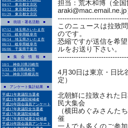
担当：荒木和博（全国
04/17 東京都文京区
araki@mac.email.ne.j
03/12 東京都文京区
01/29 東京都文京区
------------------------------
■ 街頭・署名活動 ■
このニュースは拉致
07/12 埼玉県さいたま市
のです。
07/05 岐阜県岐阜市
06/14 埼玉県さいたま市
恐縮ですが送信を希望
06/13 岐阜県岐阜市
ルをお送り下さい。
06/06 千葉県千葉市
------------------------------
■ 集 会 情 報 ■
10/1 神奈川県川崎市
1/13 香川県高松市
4月30日は東京・日比谷
7/28 神奈川県横浜市
定）
■ アンケート集計結果 ■
北朝鮮に拉致された日
平成21年衆議院当選者
平成21年衆議院候補者
民大集会
平成20年国会議員アンケート
平成17年衆議院全当選者
（横田めぐみさんたち
平成17年衆議院候補者
催
平成17年衆院補選立候補者
平成16年国会議員アンケート
一人でも多くのご参