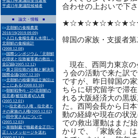
平成15年衆議院全当選者
合わせの上おいで下
平成15年衆議院候補者
■ 論文・情報 ■
★☆★☆★☆★☆★☆
北朝鮮の食糧農業
2018/19
(2019.09.09)
韓国の家族・支援者第
人口も食糧生産も水増し－
北朝鮮の食糧統計
(2008.12.08)
国際シンポジウム「北朝鮮
の現状と拉致被害者の救出」
現在、西岡力東京の
全記録
(2005.12.12)
第２回拉致の全貌と解決策
う会の活動で来た訳
国際会議
(2007.12.10)
ですが、昨日韓国の家
北朝鮮の核爆弾組立施設は
ここにある
(2008.03.16)
ちらに研究留学で滞在
朝鮮戦争(6・25)北朝鮮の
拉北者(被拉致者)の人権
れる大阪経済大の黒坂
(2005.12.01)
た。西岡会長から日本
>
拉北者の人権，拉北者と
その家族の人権
(2005.12.02)
動の経緯や現在の状況
田中実さんについて
での救出運動はまだ
(2005.12.03)
単独制裁で独裁者金正日に
かりで、「家族会」は
正しいメッセージを送れ
(2005.02.14)