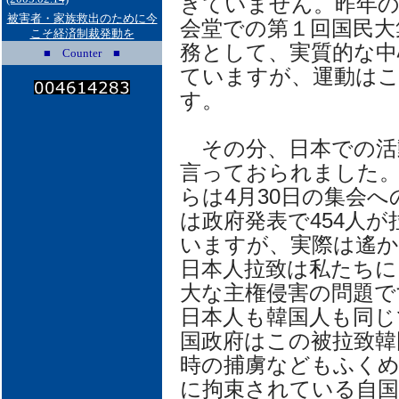
きていません。昨年の
被害者・家族救出のために今
会堂での第１回国民大
こそ経済制裁発動を
務として、実質的な中
■ Counter ■
ていますが、運動は
す。
その分、日本での活
言っておられました
らは4月30日の集会
は政府発表で454人が
いますが、実際は遙
日本人拉致は私たちに
大な主権侵害の問題で
日本人も韓国人も同じ
国政府はこの被拉致韓
時の捕虜などもふくめ
に拘束されている自国