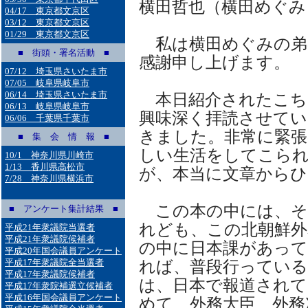
横田哲也（横田めぐみ
04/17 東京都文京区
03/12 東京都文京区
01/29 東京都文京区
私は横田めぐみの弟
■ 街頭・署名活動 ■
感謝申し上げます。
07/12 埼玉県さいたま市
07/05 岐阜県岐阜市
06/14 埼玉県さいたま市
本日紹介されたこち
06/13 岐阜県岐阜市
興味深く拝読させてい
06/06 千葉県千葉市
きました。非常に緊張
■ 集 会 情 報 ■
しい生活をしてこら
10/1 神奈川県川崎市
1/13 香川県高松市
が、本当に文章から
7/28 神奈川県横浜市
この本の中には、そ
■ アンケート集計結果 ■
れども、この北朝鮮外
平成21年衆議院当選者
平成21年衆議院候補者
の中に日本課があって
平成20年国会議員アンケート
平成17年衆議院全当選者
れば、普段行っている
平成17年衆議院候補者
は、日本で報道されて
平成17年衆院補選立候補者
平成16年国会議員アンケート
めて、外務大臣、外務