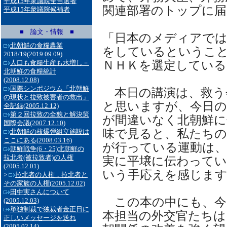
平成15年衆議院全当選者
関連部署のトップに
平成15年衆議院候補者
■ 論文・情報 ■
「日本のメディアでは
北朝鮮の食糧農業
をしているというこ
2018/19
(2019.09.09)
ＮＨＫを選定してい
人口も食糧生産も水増し－
北朝鮮の食糧統計
(2008.12.08)
国際シンポジウム「北朝鮮
本日の講演は、救う
の現状と拉致被害者の救出」
と思いますが、今日の
全記録
(2005.12.12)
第２回拉致の全貌と解決策
が間違いなく北朝鮮
国際会議
(2007.12.10)
味で見ると、私たちの
北朝鮮の核爆弾組立施設は
ここにある
(2008.03.16)
が行っている運動は
朝鮮戦争(6・25)北朝鮮の
拉北者(被拉致者)の人権
実に平壌に伝わって
(2005.12.01)
いう手応えを感じま
>
拉北者の人権，拉北者と
その家族の人権
(2005.12.02)
田中実さんについて
この本の中にも、今
(2005.12.03)
単独制裁で独裁者金正日に
本担当の外交官たちは
正しいメッセージを送れ
(2005.02.14)