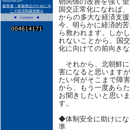
朝関係の改善を強く望
被害者・家族救出のために今
国交正常化になれば、
こそ経済制裁発動を
からの多大な経済支援
■ Counter ■
今、明らかに経済的苦
ら救われます。しかし
れないことから、国交
化に向けての前向き
それから、北朝鮮に
害になると思います
たい何がそこまで障
から、もう一度あら
お聞きしたいと思い
す。
◆体制安全に助けにな
準