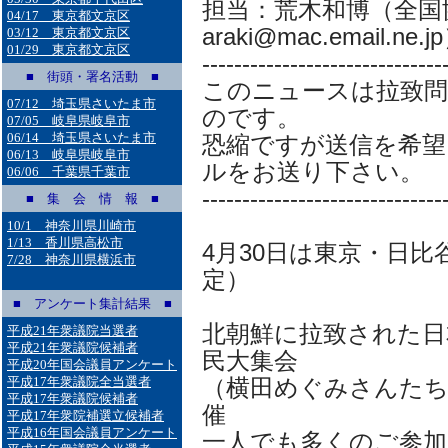
担当：荒木和博（全国
04/17 東京都文京区
araki@mac.email.ne.j
03/12 東京都文京区
01/29 東京都文京区
------------------------------
■ 街頭・署名活動 ■
このニュースは拉致
07/12 埼玉県さいたま市
のです。
07/05 岐阜県岐阜市
06/14 埼玉県さいたま市
恐縮ですが送信を希望
06/13 岐阜県岐阜市
ルをお送り下さい。
06/06 千葉県千葉市
------------------------------
■ 集 会 情 報 ■
10/1 神奈川県川崎市
1/13 香川県高松市
4月30日は東京・日比谷
7/28 神奈川県横浜市
定）
■ アンケート集計結果 ■
北朝鮮に拉致された日
平成21年衆議院当選者
平成21年衆議院候補者
民大集会
平成20年国会議員アンケート
平成17年衆議院全当選者
（横田めぐみさんたち
平成17年衆議院候補者
催
平成17年衆院補選立候補者
平成16年国会議員アンケート
一人でも多くのご参