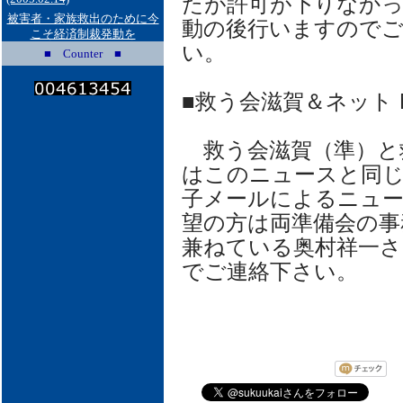
たが許可が下りなかっ
被害者・家族救出のために今
動の後行いますのでご
こそ経済制裁発動を
い。
■ Counter ■
■救う会滋賀＆ネット M
救う会滋賀（準）と
はこのニュースと同
子メールによるニュ
望の方は両準備会の事
兼ねている奥村祥一さん（tylo
でご連絡下さい。