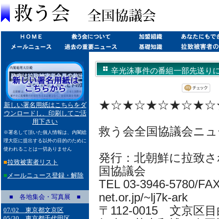
辛光洙事件の番組一部先送りに(200
★☆★☆★☆★☆★☆
新しい署名用紙はこちらをダ
ウンロードし、印刷してご活
用下さい
救う会全国協議会ニュ
※署名して頂いた個人情報は、内閣総
理大臣に提出する以外の目的のために
使われることは一切ありません
発行：北朝鮮に拉致さ
■
拉致被害者リスト
国協議会
■
メールニュース登録・解除
TEL 03-3946-5780/FAX 
net.or.jp/~lj7k-ark
■ 各地集会・写真展 ■
〒112-0015 文京区目
07/02 東京都文京区
05/30 東京都千代田区