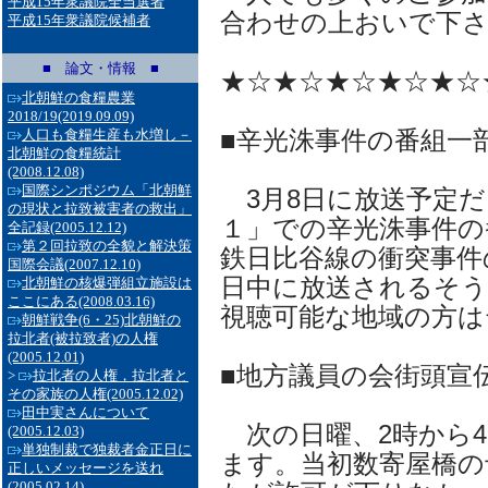
平成15年衆議院全当選者
合わせの上おいで下
平成15年衆議院候補者
■ 論文・情報 ■
★☆★☆★☆★☆★☆
北朝鮮の食糧農業
2018/19
(2019.09.09)
■辛光洙事件の番組一
人口も食糧生産も水増し－
北朝鮮の食糧統計
(2008.12.08)
国際シンポジウム「北朝鮮
3月8日に放送予定だ
の現状と拉致被害者の救出」
１」での辛光洙事件の
全記録
(2005.12.12)
第２回拉致の全貌と解決策
鉄日比谷線の衝突事件
国際会議
(2007.12.10)
日中に放送されるそ
北朝鮮の核爆弾組立施設は
ここにある
(2008.03.16)
視聴可能な地域の方は
朝鮮戦争(6・25)北朝鮮の
拉北者(被拉致者)の人権
(2005.12.01)
■地方議員の会街頭宣伝
>
拉北者の人権，拉北者と
その家族の人権
(2005.12.02)
田中実さんについて
次の日曜、2時から4
(2005.12.03)
単独制裁で独裁者金正日に
ます。当初数寄屋橋の
正しいメッセージを送れ
(2005.02.14)