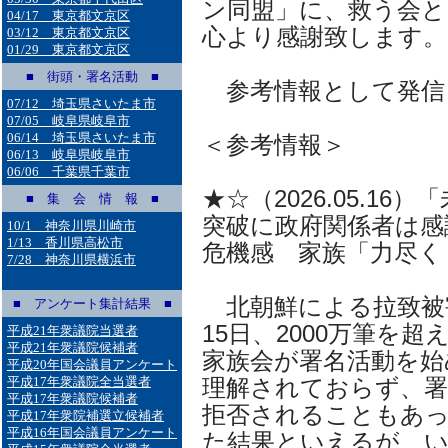
ン同盟」に、救う会と
04/17 東京都文京区
心より感謝致します。
03/12 東京都文京区
01/29 東京都文京区
■ 街頭・署名活動 ■
参考情報として発信
07/12 埼玉県さいたま市
07/05 岐阜県岐阜市
06/14 埼玉県さいたま市
＜参考情報＞
06/13 岐阜県岐阜市
06/06 千葉県千葉市
★☆（2026.05.16
■ 集 会 情 報 ■
突破に政府関係者は感
10/1 神奈川県川崎市
1/13 香川県高松市
危機感 家族「力尽く
7/28 神奈川県横浜市
北朝鮮による拉致被
■ アンケート集計結果 ■
15日、2000万筆を超
平成21年衆議院当選者
平成21年衆議院候補者
家族会が署名活動を始
平成20年国会議員アンケート
平成17年衆議院全当選者
理解されておらず、署
平成17年衆議院候補者
拒否されることもあっ
平成17年衆院補選立候補者
平成16年国会議員アンケート
た結果といえるが、