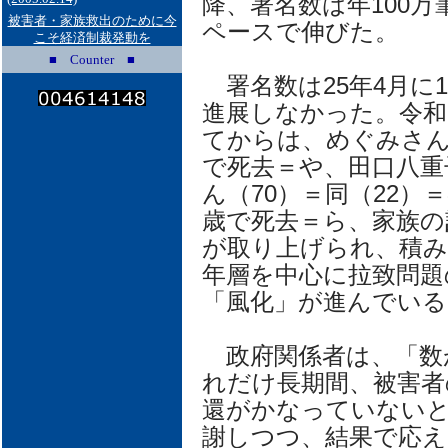
降、署名数は年100万
被害者・家族救出のために今
ペースで伸びた。
こそ経済制裁発動を
■ Counter ■
署名数は25年4月に
進展しなかった。令和
てからは、めぐみさん
で死去＝や、田口八重
ん（70）＝同（22）
歳で死去＝ら、家族の
が取り上げられ、積
年層を中心に拉致問題
「風化」が進んでいる
政府関係者は、「数
れだけ長期間、被害者
還がかなっていない
謝しつつ、結果で応え