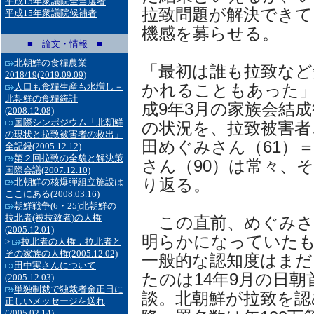
平成15年衆議院全当選者
拉致問題が解決できて
平成15年衆議院候補者
機感を募らせる。
■ 論文・情報 ■
北朝鮮の食糧農業
「最初は誰も拉致など
2018/19
(2019.09.09)
かれることもあった
人口も食糧生産も水増し－
北朝鮮の食糧統計
成9年3月の家族会結
(2008.12.08)
国際シンポジウム「北朝鮮
の状況を、拉致被害者
の現状と拉致被害者の救出」
田めぐみさん（61）
全記録
(2005.12.12)
第２回拉致の全貌と解決策
さん（90）は常々、
国際会議
(2007.12.10)
り返る。
北朝鮮の核爆弾組立施設は
ここにある
(2008.03.16)
朝鮮戦争(6・25)北朝鮮の
拉北者(被拉致者)の人権
この直前、めぐみさ
(2005.12.01)
明らかになっていた
>
拉北者の人権，拉北者と
その家族の人権
(2005.12.02)
一般的な認知度はまだ
田中実さんについて
たのは14年9月の日朝
(2005.12.03)
単独制裁で独裁者金正日に
談。北朝鮮が拉致を認
正しいメッセージを送れ
(2005.02.14)