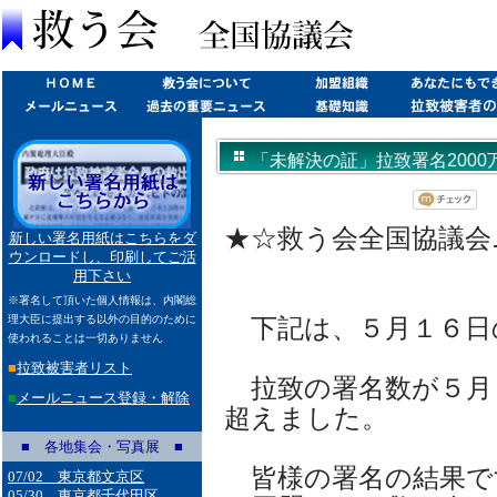
「未解決の証」拉致署名200
くして」(2026/05/18)
★☆救う会全国協議会ニュ
新しい署名用紙はこちらをダ
ウンロードし、印刷してご活
用下さい
※署名して頂いた個人情報は、内閣総
理大臣に提出する以外の目的のために
下記は、５月１６日
使われることは一切ありません
■
拉致被害者リスト
拉致の署名数が５月
■
メールニュース登録・解除
超えました。
■ 各地集会・写真展 ■
皆様の署名の結果で
07/02 東京都文京区
05/30 東京都千代田区