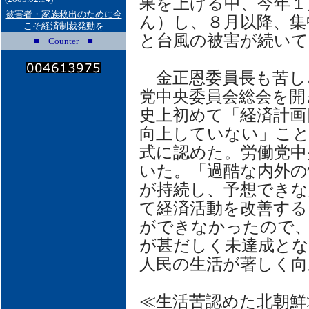
果を上げる中、今年１
被害者・家族救出のために今
ん）し、８月以降、集
こそ経済制裁発動を
と台風の被害が続いて
■ Counter ■
金正恩委員長も苦し
党中央委員会総会を開
史上初めて「経済計画
向上していない」こ
式に認めた。労働党中
いた。「過酷な内外の
が持続し、予想でき
て経済活動を改善する
ができなかったので、
が甚だしく未達成とな
人民の生活が著しく向
≪生活苦認めた北朝鮮