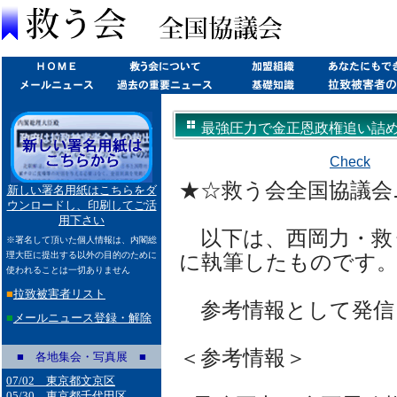
最強圧力で金正恩政権追い詰めた(20
Check
★☆救う会全国協議会ニュ
新しい署名用紙はこちらをダ
ウンロードし、印刷してご活
用下さい
以下は、西岡力・救
※署名して頂いた個人情報は、内閣総
理大臣に提出する以外の目的のために
に執筆したものです
使われることは一切ありません
■
拉致被害者リスト
参考情報として発信
■
メールニュース登録・解除
＜参考情報＞
■ 各地集会・写真展 ■
07/02 東京都文京区
05/30 東京都千代田区