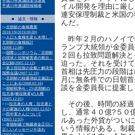
平成15年衆議院全当選者
イル開発を理由に厳し
平成15年衆議院候補者
連安保理制裁と米国の
■ 論文・情報 ■
んだ。
北朝鮮の食糧農業
2018/19
(2019.09.09)
昨年２月のハノイで
人口も食糧生産も水増し－
北朝鮮の食糧統計
ランプ大統領が金委員
(2008.12.08)
国際シンポジウム「北朝鮮
２回も拉致問題解決と
の現状と拉致被害者の救出」
迫った。それを受けて
全記録
(2005.12.12)
第２回拉致の全貌と解決策
首相は先圧力の段階は
国際会議
(2007.12.10)
月に無条件での日朝首
北朝鮮の核爆弾組立施設は
ここにある
(2008.03.16)
談を金委員長に提案し
朝鮮戦争(6・25)北朝鮮の
拉北者(被拉致者)の人権
(2005.12.01)
その後、時間の経過
>
拉北者の人権，拉北者と
その家族の人権
(2005.12.02)
し、通常４０億?５０
田中実さんについて
ルあった外貨がつい
(2005.12.03)
単独制裁で独裁者金正日に
いう情報がある。制裁
正しいメッセージを送れ
(2005.02.14)