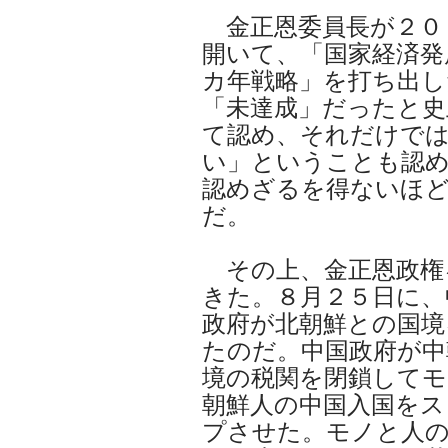
金正恩委員長が２０
開いて、「国家経済発
カ年戦略」を打ち出し
「未達成」だったと史
て認め、それだけで
い」ということも認
認めざるを得ないほ
だ。
その上、金正恩政権
きた。８月２５日に、
政府が北朝鮮との国境
たのだ。中国政府が中
境の税関を閉鎖してモ
朝鮮人の中国入国をス
プさせた。モノと人