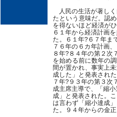
人民の生活が著しく
たという意味だ。認
を得ないほど経済がひ
６１年から経済計画を
た。６１年?６７年ま
７６年の６カ年計画、
８年?８４年の第２次
を始める前に数年の調
間が置かれ、事実上未
成した」と発表された
７年?９３年の第３次
成主席主導で、「縮小
成」と発表された。
は言わず「縮小達成」
た。９４年からの金正