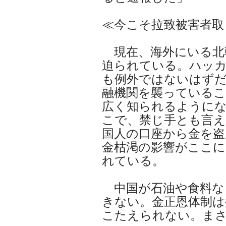
≪今こそ拉致被害者取
現在、海外にいる北
迫られている。ハッ
も例外ではないはず
融機関を襲っている
広く知られるように
こで、禁じ手とも言え
国人の口座から金を盗
金枯渇の影響がここに
れている。
中国が石油や食料な
きない。金正恩体制は
こたえられない。ま