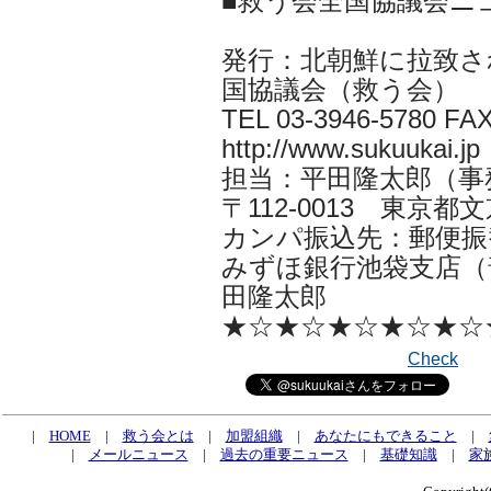
■救う会全国協議会ニ
発行：北朝鮮に拉致さ
国協議会（救う会）
TEL 03-3946-5780 FAX
http://www.sukuukai.jp
担当：平田隆太郎（事務局長 i
〒112-0013 東京都文京
カンパ振込先：郵便振替口
みずほ銀行池袋支店（普
田隆太郎
★☆★☆★☆★☆★☆
Check
|
HOME
|
救う会とは
|
加盟組織
|
あなたにもできること
|
|
メールニュース
|
過去の重要ニュース
|
基礎知識
|
家