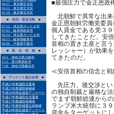
■最強圧力で金正恩政
04/17 東京都文京区
03/12 東京都文京区
01/29 東京都文京区
北朝鮮で異常な出来
■ 街頭・署名活動 ■
金正恩朝鮮労働党委員
07/12 埼玉県さいたま市
個人資金である党３９
07/05 岐阜県岐阜市
06/14 埼玉県さいたま市
してきたことだ。安倍
06/13 岐阜県岐阜市
首相の置き土産と言う
06/06 千葉県千葉市
レッシャー）が効果を
■ 集 会 情 報 ■
てきたのだ。
10/1 神奈川県川崎市
1/13 香川県高松市
7/28 神奈川県横浜市
≪安倍首相の信念と戦
■ アンケート集計結果 ■
先圧力、後交渉とい
平成21年衆議院当選者
平成21年衆議院候補者
の独自制裁と厳格な法
平成20年国会議員アンケート
平成17年衆議院全当選者
でまず朝鮮総連からの
平成17年衆議院候補者
ランプ米大統領に３９
平成17年衆院補選立候補者
平成16年国会議員アンケート
資金をターゲットにし