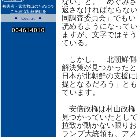
ない」と。「めぐみ
被害者・家族救出のために今
返さなければならな
こそ経済制裁発動を
同調査委員会」でもい
■ Counter ■
読めるようになって
ますが、文字ではそ
ている。
しかし、「北朝鮮側
解決策が見つかった
日本が北朝鮮の支援に
提となるだろう」と
ています。
安倍政権は村山政権
見つかっていたとし
拉致が動かない限り
ランプ大統領も、ア