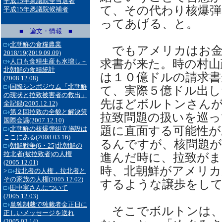
平成15年衆議院全当選者
て、その代わり核爆弾
平成15年衆議院候補者
ってあげる、と。
■ 論文・情報 ■
北朝鮮の食糧農業
でもアメリカはお金
2018/19
(2019.09.09)
求書が来た。時の村山
人口も食糧生産も水増し－
北朝鮮の食糧統計
は１０億ドルの請求書
(2008.12.08)
国際シンポジウム「北朝鮮
て、実際５億ドル出し
の現状と拉致被害者の救出」
先ほどボルトンさんが
全記録
(2005.12.12)
第２回拉致の全貌と解決策
拉致問題の扱いを巡っ
国際会議
(2007.12.10)
題に直面する可能性が
北朝鮮の核爆弾組立施設は
ここにある
(2008.03.16)
るんですが、核問題が
朝鮮戦争(6・25)北朝鮮の
拉北者(被拉致者)の人権
進んだ時に、拉致がま
(2005.12.01)
時、北朝鮮がアメリカ
>
拉北者の人権，拉北者と
その家族の人権
(2005.12.02)
するような譲歩をし
田中実さんについて
(2005.12.03)
単独制裁で独裁者金正日に
そこでボルトンは、
正しいメッセージを送れ
(2005.02.14)