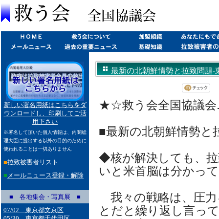
最新の北朝鮮情勢と拉致問題-東京連
★☆救う会全国協議会ニュ
新しい署名用紙はこちらをダ
ウンロードし、印刷してご活
用下さい
■最新の北朝鮮情勢と
※署名して頂いた個人情報は、内閣総
理大臣に提出する以外の目的のために
使われることは一切ありません
◆核が解決しても、拉
■
拉致被害者リスト
いと米首脳は分かっ
■
メールニュース登録・解除
我々の戦略は、圧力
■ 各地集会・写真展 ■
とだと繰り返し言っ
07/02 東京都文京区
05/30 東京都千代田区