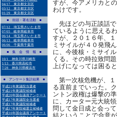
すが、今アメリカと
04/17 東京都文京区
わけです。
03/12 東京都文京区
01/29 東京都文京区
■ 街頭・署名活動 ■
先ほどの与正談話で
07/12 埼玉県さいたま市
ているように思える
07/05 岐阜県岐阜市
06/14 埼玉県さいたま市
すが、２０１６年、１
06/13 岐阜県岐阜市
ミサイルが４０発飛ん
06/06 千葉県千葉市
に、今後核・ミサイル
■ 集 会 情 報 ■
くる。その時拉致問題
10/1 神奈川県川崎市
1/13 香川県高松市
上げになっては困る
7/28 神奈川県横浜市
第一次核危機が、１
■ アンケート集計結果 ■
る直前までいった。
平成21年衆議院当選者
平成21年衆議院候補者
ントン政権は爆撃の準
平成20年国会議員アンケート
平成17年衆議院全当選者
に、カーター元大統領
平成17年衆議院候補者
問して金日成と会って
平成17年衆院補選立候補者
平成16年国会議員アンケート
結ということで合意