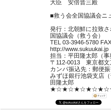
大臣 安倍晋三殿
■救う会全国協議会ニ
発行：北朝鮮に拉致さ
国協議会（救う会）
TEL 03-3946-5780 FAX
http://www.sukuukai.jp
担当：平田隆太郎（事務局長 i
〒112-0013 東京都文京
カンパ振込先：郵便振替口
みずほ銀行池袋支店（普
田隆太郎
★☆★☆★☆★☆★☆