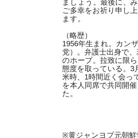
ましょう。最後に、
ご多幸をお祈り申し
ます。
（略歴）
1956年生まれ。カ
党）。弁護士出身で、
のホープ。拉致に限ら
態度を取っている。3
米時、1時間近く会っ
を本人同席で共同開催
た。
※黄ジャンヨプ元朝鮮