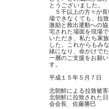
とうございました。
５千以上の方々が長
場できなくても、拉致
激励と救出運動への協
宅された場面を現場で
いただき、私たち家族
した。これからもみ
緒になり、命がけで
一層のご支援をお願
す。
平成１５年５月７日
北朝鮮による拉致被害
北朝鮮に拉致された日
会会長 佐藤勝巳