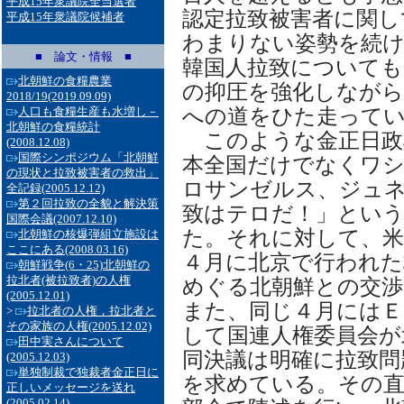
平成15年衆議院全当選者
認定拉致被害者に関し
平成15年衆議院候補者
わまりない姿勢を続
■ 論文・情報 ■
韓国人拉致についても
北朝鮮の食糧農業
の抑圧を強化しながら
2018/19
(2019.09.09)
への道をひた走って
人口も食糧生産も水増し－
北朝鮮の食糧統計
このような金正日政
(2008.12.08)
国際シンポジウム「北朝鮮
本全国だけでなくワ
の現状と拉致被害者の救出」
ロサンゼルス、ジュネ
全記録
(2005.12.12)
第２回拉致の全貌と解決策
致はテロだ！」とい
国際会議
(2007.12.10)
た。それに対して、米
北朝鮮の核爆弾組立施設は
ここにある
(2008.03.16)
４月に北京で行われた
朝鮮戦争(6・25)北朝鮮の
拉北者(被拉致者)の人権
めぐる北朝鮮との交渉
(2005.12.01)
また、同じ４月にはＥ
>
拉北者の人権，拉北者と
その家族の人権
(2005.12.02)
して国連人権委員会が
田中実さんについて
同決議は明確に拉致問
(2005.12.03)
単独制裁で独裁者金正日に
を求めている。その直
正しいメッセージを送れ
(2005.02.14)