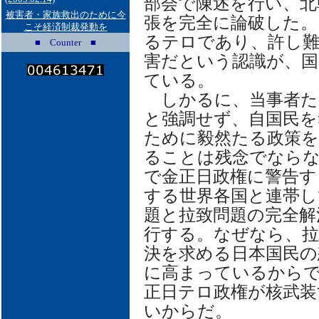
部会で陳述を行い、北
被害者・家族救出のために今
張を完全に論破した。
こそ経済制裁発動を
るテロであり、許し難
■ Counter ■
害だという認識が、国
ている。
しかるに、当事者た
と強調せず、自国民を
ために毅然たる政策を
ることは残念でなら
で金正日政権に警告す
する世界各国と連帯し
題と拉致問題の完全解
行する。なぜなら、拉
決を求める日本国民の
に高まっているから
正日テロ政権が核武装
いからだ。