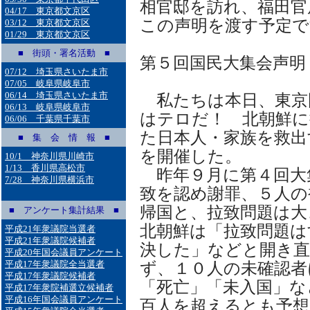
相官邸を訪れ、福田官
04/17 東京都文京区
この声明を渡す予定で
03/12 東京都文京区
01/29 東京都文京区
■ 街頭・署名活動 ■
第５回国民大集会声明
07/12 埼玉県さいたま市
07/05 岐阜県岐阜市
06/14 埼玉県さいたま市
私たちは本日、東京
06/13 岐阜県岐阜市
はテロだ！ 北朝鮮に
06/06 千葉県千葉市
た日本人・家族を救出
■ 集 会 情 報 ■
を開催した。
10/1 神奈川県川崎市
1/13 香川県高松市
昨年９月に第４回大
7/28 神奈川県横浜市
致を認め謝罪、５人の
帰国と、拉致問題は大
■ アンケート集計結果 ■
北朝鮮は「拉致問題は
平成21年衆議院当選者
平成21年衆議院候補者
決した」などと開き直
平成20年国会議員アンケート
平成17年衆議院全当選者
ず、１０人の未確認者
平成17年衆議院候補者
「死亡」「未入国」な
平成17年衆院補選立候補者
平成16年国会議員アンケート
百人を超えるとも予想