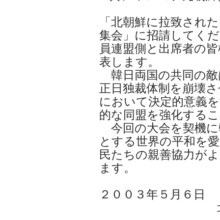
「北朝鮮に拉致された
集会」に招請してくだ
員連盟側と出席者の皆
表します。
韓日両国の共同の敵
正日独裁体制を崩壊さ
において決定的意義を
的な同盟を強化するこ
今回の大会を契機に
とする世界の平和を愛
民たちの親善協力が
ます。
２００３年５月６日
北韓民主化