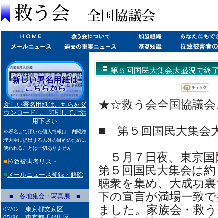
第５回国民大集会大盛況で終了(200
★☆救う会全国協議会ニュー
新しい署名用紙はこちらをダ
ウンロードし、印刷してご活
用下さい
■ 第５回国民大集会
※署名して頂いた個人情報は、内閣総
理大臣に提出する以外の目的のために
使われることは一切ありません
５月７日夜、東京国
■
拉致被害者リスト
第５回国民大集会は約
■
メールニュース登録・解除
聴衆を集め、大成功裏
下の宣言が満場一致で
■ 各地集会・写真展 ■
ました。家族会・救う
07/02 東京都文京区
05/30 東京都千代田区