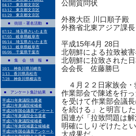
公開質問状
04/17 東京都文京区
03/12 東京都文京区
01/29 東京都文京区
外務大臣 川口順子殿
■ 街頭・署名活動 ■
外務省北東アジア課長
07/12 埼玉県さいたま市
07/05 岐阜県岐阜市
06/14 埼玉県さいたま市
平成15年4月 28日
06/13 岐阜県岐阜市
北朝鮮による拉致被害
06/06 千葉県千葉市
北朝鮮に拉致された日
■ 集 会 情 報 ■
会会長 佐藤勝巳
10/1 神奈川県川崎市
1/13 香川県高松市
7/28 神奈川県横浜市
４月２２日家族会・
作業部会で陳述を行っ
■ アンケート集計結果 ■
を受けて作業部会議長
平成21年衆議院当選者
平成21年衆議院候補者
を続ける」と明言した
平成20年国会議員アンケート
平成17年衆議院全当選者
国連が「拉致問題は解
平成17年衆議院候補者
明確にしりぞけたと
平成17年衆院補選立候補者
平成16年国会議員アンケート
大成果だ。