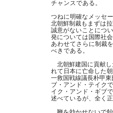
チャンスである。
つねに明確なメッセ
北朝鮮制裁もまずは拉
誠意がないことについ
発については国際社会
あわせてさらに制裁
べきである。
北朝鮮建国に貢献し
れて日本に亡命した朝
一救国戦線議長朴甲東
ブ・アンド・テイク
イク・アンド・ギブ
述べているが、全く
鞭を効かせないで飴