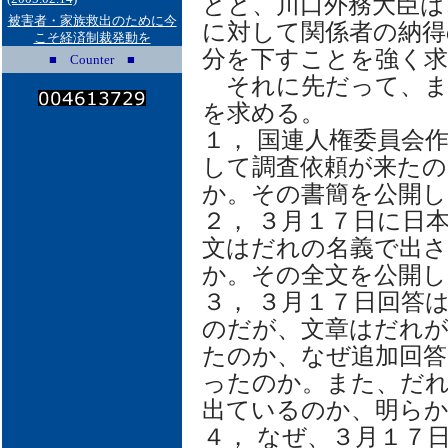
とと、川口外務大臣は
被害者・家族救出のために今
に対して関係者の納得
こそ経済制裁発動を
分を下すことを強く
■ Counter ■
それに先だって、ま
を求める。
１， 国連人権委員会
して調査依頼が来た
か。その書簡を公開
２， ３月１７日に日
文はだれの名義で出
か。その全文を公開
３， ３月１７日回答
のだが、文章はだれ
たのか、なぜ追加回答
ったのか。また、だ
出ているのか、明ら
４， なぜ、３月１７