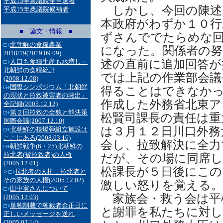
平成15年衆議院全当選者
しかし、今回の陳述
平成15年衆議院候補者
本政府がわずか１０行
■ 論文・情報 ■
ずさんででたらめな
北朝鮮の食糧農業
になった。関係者の努
2018/19
(2019.09.09)
述の直前に追加回答が
人口も食糧生産も水増し－
北朝鮮の食糧統計
では上記の作業部会議
(2008.12.08)
国際シンポジウム「北朝鮮
得ることはできなか
の現状と拉致被害者の救出」
作成した外務省北東ア
全記録
(2005.12.12)
第２回拉致の全貌と解決策
松賢司課長の責任は重
国際会議
(2007.12.10)
は３月１２日川口外務
北朝鮮の核爆弾組立施設は
ここにある
(2008.03.16)
会し、拉致解決に全力
朝鮮戦争(6・25)北朝鮮の
拉北者(被拉致者)の人権
だが、その場に同席
(2005.12.01)
松課長が５日後にこの
>
拉北者の人権，拉北者と
その家族の人権
(2005.12.02)
激しい怒りを覚える。
田中実さんについて
家族会・救う会は平
(2005.12.03)
単独制裁で独裁者金正日に
と謝罪を私たちに対
正しいメッセージを送れ
(2005.02.14)