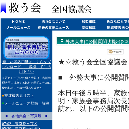
外務大事に公開質問状提出(2003/
★☆救う会全国協議会ニュー
新しい署名用紙はこちらをダ
ウンロードし、印刷してご活
用下さい
■ 外務大事に公開質
※署名して頂いた個人情報は、内閣総
理大臣に提出する以外の目的のために
使われることは一切ありません
本日午後５時半、家族
■
拉致被害者リスト
明・家族会事務局次長
■
メールニュース登録・解除
訪れ、以下の公開質問
■ 各地集会・写真展 ■
07/02 東京都文京区
05/30 東京都千代田区