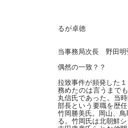
代表
事務
るが卓徳
ホー
当事務局次長 野田明
偶然の一致？？
拉致事件が頻発した１
務めたのは言うまで
丸信氏であった。当時
部長という要職を歴任
竹岡勝美氏。岡山、鳥
る。竹岡氏は北朝鮮シ