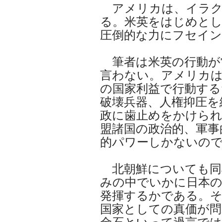
アメリカは、イラク
る。米英をはじめとし
圧倒的な力にフセイン
筆者は米英の行動が
言わない。アメリカ
の国家利益で行動する
破壊兵器、人権抑圧を
政に歯止めをかけら
盟諸国の政治的、軍事
的パワーしかないの
北朝鮮についても同
みの中でいかに日本の
発揮するかである。そ
国家としての真価が問