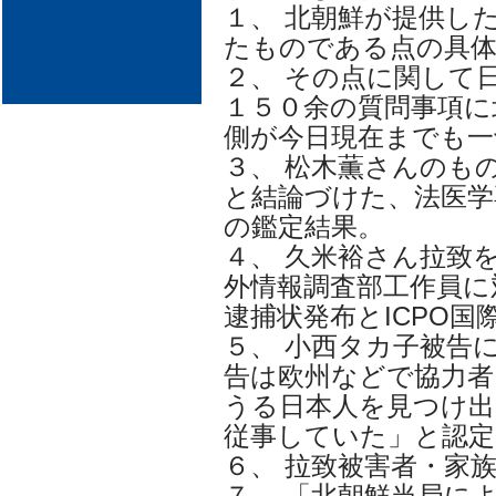
１、 北朝鮮が提供し
たものである点の具体
２、 その点に関して
１５０余の質問事項に
側が今日現在までも一
３、 松木薫さんのも
と結論づけた、法医学
の鑑定結果。
４、 久米裕さん拉致
外情報調査部工作員に
逮捕状発布とICPO国
５、 小西タカ子被告
告は欧州などで協力者
うる日本人を見つけ出
従事していた」と認定
６、 拉致被害者・家
７、 「北朝鮮当局に