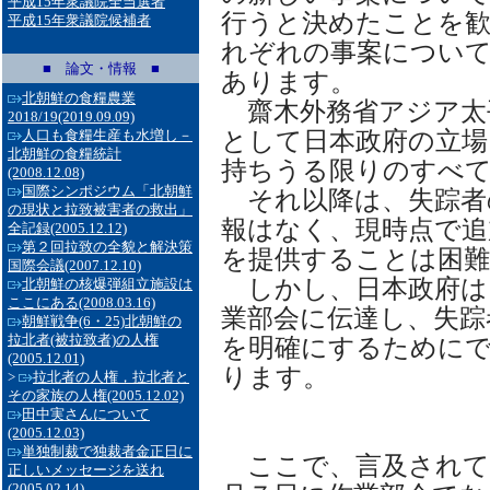
平成15年衆議院全当選者
行うと決めたことを
平成15年衆議院候補者
れぞれの事案につい
■ 論文・情報 ■
あります。
北朝鮮の食糧農業
齋木外務省アジア太
2018/19
(2019.09.09)
として日本政府の立場
人口も食糧生産も水増し－
北朝鮮の食糧統計
持ちうる限りのすべ
(2008.12.08)
国際シンポジウム「北朝鮮
それ以降は、失踪者
の現状と拉致被害者の救出」
報はなく、現時点で追
全記録
(2005.12.12)
第２回拉致の全貌と解決策
を提供することは困
国際会議
(2007.12.10)
しかし、日本政府は
北朝鮮の核爆弾組立施設は
ここにある
(2008.03.16)
業部会に伝達し、失踪
朝鮮戦争(6・25)北朝鮮の
拉北者(被拉致者)の人権
を明確にするために
(2005.12.01)
ります。
>
拉北者の人権，拉北者と
その家族の人権
(2005.12.02)
田中実さんについて
(2005.12.03)
単独制裁で独裁者金正日に
ここで、言及されて
正しいメッセージを送れ
(2005.02.14)