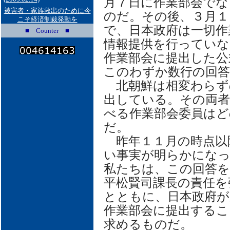
月７日に作業部会でな
被害者・家族救出のために今
のだ。その後、３月１
こそ経済制裁発動を
で、日本政府は一切作
■ Counter ■
情報提供を行っていな
作業部会に提出した公
このわずか数行の回
北朝鮮は相変わらず
出している。その両者
べる作業部会委員はど
だ。
昨年１１月の時点以
い事実が明らかにな
私たちは、この回答を
平松賢司課長の責任を
とともに、日本政府が
作業部会に提出するこ
求めるものだ。