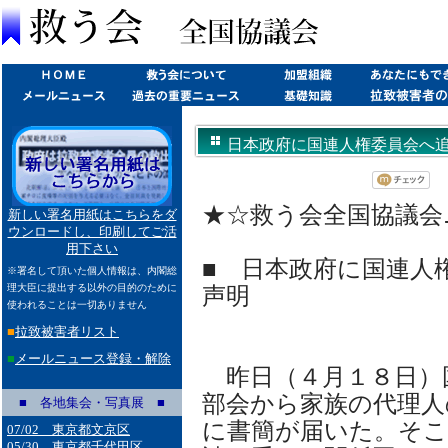
日本政府に国連人権委員会へ追加回
★☆救う会全国協議会ニュー
新しい署名用紙はこちらをダ
ウンロードし、印刷してご活
用下さい
■ 日本政府に国連人
※署名して頂いた個人情報は、内閣総
理大臣に提出する以外の目的のために
声明
使われることは一切ありません
■
拉致被害者リスト
■
メールニュース登録・解除
昨日（４月１８日）
部会から家族の代理人
■ 各地集会・写真展 ■
に書簡が届いた。そこ
07/02 東京都文京区
05/30 東京都千代田区