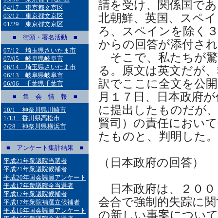
請を受け、関係国であ
04/17 東京都文京区
北朝鮮、英国、スペイ
03/12 東京都文京区
01/29 東京都文京区
ろ、スペインを除く３
■ 街頭・署名活動 ■
からの回答が添付さ
07/12 埼玉県さいたま市
そこで、私たちが驚
07/05 岐阜県岐阜市
06/14 埼玉県さいたま市
る。原文は英文だが、
06/13 岐阜県岐阜市
訳でここに全文を公開
06/06 千葉県千葉市
月１７日、日本政府が
■ 集 会 情 報 ■
に提出したものだが、
10/1 神奈川県川崎市
1/13 香川県高松市
賢司）の責任において
7/28 神奈川県横浜市
たものと、判明した。
■ アンケート集計結果 ■
（日本政府の回答）
平成21年衆議院当選者
平成21年衆議院候補者
平成20年国会議員アンケート
平成17年衆議院全当選者
日本政府は、２００
平成17年衆議院候補者
会合で強制的失踪に関
平成17年衆院補選立候補者
平成16年国会議員アンケート
の新しい事案について