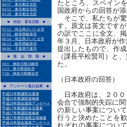
たところ、スペイン
04/17 東京都文京区
国政府からの回答が添
03/12 東京都文京区
01/29 東京都文京区
そこで、私たちが驚
■ 街頭・署名活動 ■
す。原文は英文ですが
07/12 埼玉県さいたま市
の訳でここに全文、掲
07/05 岐阜県岐阜市
06/14 埼玉県さいたま市
年３月、日本政府が作
06/13 岐阜県岐阜市
提出したもので、作成
06/06 千葉県千葉市
（課長平松賢司）と、
■ 集 会 情 報 ■
た。
10/1 神奈川県川崎市
1/13 香川県高松市
7/28 神奈川県横浜市
（日本政府の回答）
■ アンケート集計結果 ■
日本政府は、２００
平成21年衆議院当選者
平成21年衆議院候補者
会合で強制的失踪に関
平成20年国会議員アンケート
平成17年衆議院全当選者
の新しい事案について
平成17年衆議院候補者
行うと決めたことを
平成17年衆院補選立候補者
平成16年国会議員アンケート
れぞれの事案につい