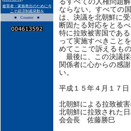
るすべての人権問題
被害者・家族救出のために今
ならない。すべての国
こそ経済制裁発動を
は、決議を北朝鮮に受
■ Counter ■
断固たる対応をとる
特に拉致被害国である
って実施すべきこと
めてここで訴えるも
最後に、この決議採
関係者に心からの感謝
い。
平成１５年４月１７日
北朝鮮による拉致被害
北朝鮮に拉致された日
会会長 佐藤勝巳