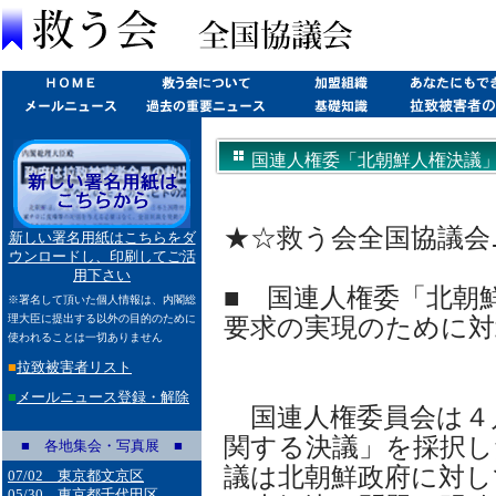
国連人権委「北朝鮮人権決議
制裁を求める声明(2003/04/17)
★☆救う会全国協議会ニュー
新しい署名用紙はこちらをダ
ウンロードし、印刷してご活
用下さい
■ 国連人権委「北朝
※署名して頂いた個人情報は、内閣総
理大臣に提出する以外の目的のために
要求の実現のために対
使われることは一切ありません
■
拉致被害者リスト
■
メールニュース登録・解除
国連人権委員会は４
関する決議」を採択し
■ 各地集会・写真展 ■
議は北朝鮮政府に対し
07/02 東京都文京区
05/30 東京都千代田区