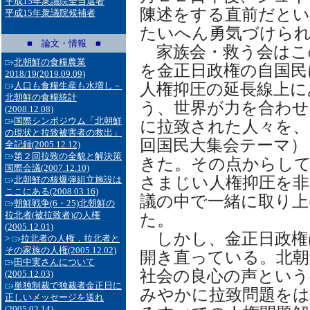
平成15年衆議院全当選者
陳述をする直前だと
平成15年衆議院候補者
たいへん勇気づけら
■ 論文・情報 ■
家族会・救う会はこ
北朝鮮の食糧農業
を金正日政権の自国民
2018/19
(2019.09.09)
人権抑圧の延長線上に
人口も食糧生産も水増し－
北朝鮮の食糧統計
う、世界が力を合わせ
(2008.12.08)
国際シンポジウム「北朝鮮
に拉致された人々を、
の現状と拉致被害者の救出」
回国民大集会テーマ）
全記録
(2005.12.12)
第２回拉致の全貌と解決策
きた。その点からして
国際会議
(2007.12.10)
さまじい人権抑圧を非
北朝鮮の核爆弾組立施設は
ここにある
(2008.03.16)
議の中で一緒に取り上
朝鮮戦争(6・25)北朝鮮の
拉北者(被拉致者)の人権
た。
(2005.12.01)
しかし、金正日政権
>
拉北者の人権，拉北者と
その家族の人権
(2005.12.02)
開き直っている。北朝
田中実さんについて
社会の良心の声という
(2005.12.03)
単独制裁で独裁者金正日に
みやかに拉致問題を
正しいメッセージを送れ
(2005.02.14)