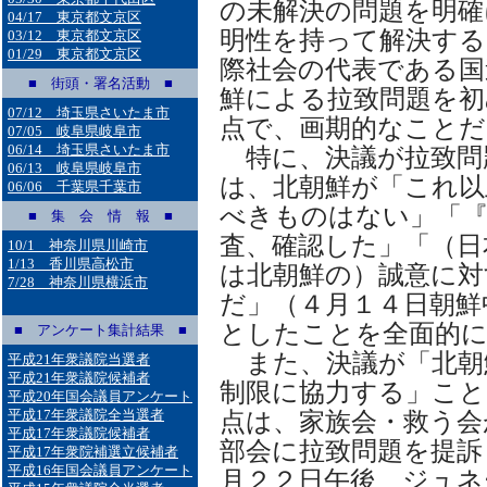
の未解決の問題を明確
04/17 東京都文京区
明性を持って解決する
03/12 東京都文京区
01/29 東京都文京区
際社会の代表である国
■ 街頭・署名活動 ■
鮮による拉致問題を初
07/12 埼玉県さいたま市
点で、画期的なことだ
07/05 岐阜県岐阜市
06/14 埼玉県さいたま市
特に、決議が拉致問
06/13 岐阜県岐阜市
は、北朝鮮が「これ以
06/06 千葉県千葉市
べきものはない」「『
■ 集 会 情 報 ■
査、確認した」「（日
10/1 神奈川県川崎市
1/13 香川県高松市
は北朝鮮の）誠意に対
7/28 神奈川県横浜市
だ」（４月１４日朝鮮
としたことを全面的に
■ アンケート集計結果 ■
また、決議が「北朝
平成21年衆議院当選者
平成21年衆議院候補者
制限に協力する」こと
平成20年国会議員アンケート
平成17年衆議院全当選者
点は、家族会・救う会
平成17年衆議院候補者
部会に拉致問題を提訴
平成17年衆院補選立候補者
平成16年国会議員アンケート
月２２日午後、ジュネ