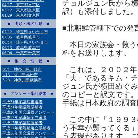
チョルジュン氏から横
04/17 東京都文京区
訳）も添付しました。
03/12 東京都文京区
01/29 東京都文京区
■ 街頭・署名活動 ■
■北朝鮮管轄下での発
07/12 埼玉県さいたま市
07/05 岐阜県岐阜市
06/14 埼玉県さいたま市
本日の家族会・救う
06/13 岐阜県岐阜市
料をお送りします。
06/06 千葉県千葉市
■ 集 会 情 報 ■
これは、２００２年
10/1 神奈川県川崎市
1/13 香川県高松市
「夫」であるキム・
7/28 神奈川県横浜市
ジュン氏が横田めぐ
のコピーと訳文です
■ アンケート集計結果 ■
手紙は日本政府の調査
平成21年衆議院当選者
平成21年衆議院候補者
平成20年国会議員アンケート
平成17年衆議院全当選者
この中に「１９９３
平成17年衆議院候補者
う不幸が襲ってくる
平成17年衆院補選立候補者
平成16年国会議員アンケート
う表現があります。ご