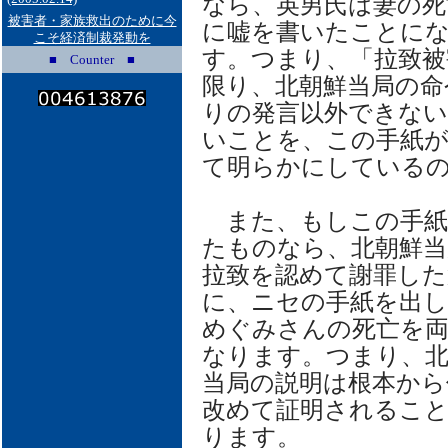
なら、英男氏は妻の死
被害者・家族救出のために今
に嘘を書いたことに
こそ経済制裁発動を
す。つまり、「拉致被
■ Counter ■
限り、北朝鮮当局の命
りの発言以外できない
いことを、この手紙
て明らかにしている
また、もしこの手紙
たものなら、北朝鮮当
拉致を認めて謝罪した
に、ニセの手紙を出
めぐみさんの死亡を
なります。つまり、北
当局の説明は根本か
改めて証明されるこ
ります。