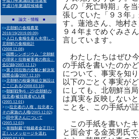
平成15年衆議院全当選者
んの「死亡時期」を当
平成15年衆議院候補者
張していた「９３年」
■ 論文・情報 ■
す。蓮池さん、地村さ
北朝鮮の食糧農業
９４年までめぐみさ
2018/19
(2019.09.09)
言しています。
人口も食糧生産も水増し－
北朝鮮の食糧統計
(2008.12.08)
国際シンポジウム「北朝鮮
わたしたちはぜひ今
の現状と拉致被害者の救出」
の手紙を書いたのか
全記録
(2005.12.12)
第２回拉致の全貌と解決策
について、事実を知
国際会議
(2007.12.10)
以下のごとく事実が
北朝鮮の核爆弾組立施設は
ここにある
(2008.03.16)
にしても、北朝鮮当局
朝鮮戦争(6・25)北朝鮮の
拉北者(被拉致者)の人権
は真実を反映しない
(2005.12.01)
ことを、この手紙が
>
拉北者の人権，拉北者と
その家族の人権
(2005.12.02)
田中実さんについて
この手紙を書いたキ
(2005.12.03)
単独制裁で独裁者金正日に
と面会する金英男氏で
正しいメッセージを送れ
(2005.02.14)