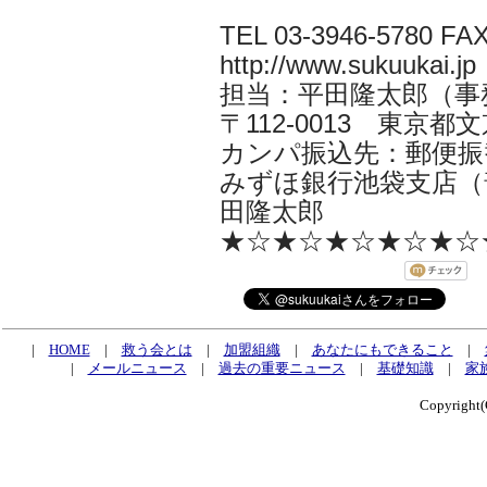
TEL 03-3946-5780 FAX
http://www.sukuukai.jp
担当：平田隆太郎（事務局長i
〒112-0013 東京都文京
カンパ振込先：郵便振替口
みずほ銀行池袋支店（普
田隆太郎
★☆★☆★☆★☆★☆
|
HOME
|
救う会とは
|
加盟組織
|
あなたにもできること
|
|
メールニュース
|
過去の重要ニュース
|
基礎知識
|
家
Copyrig