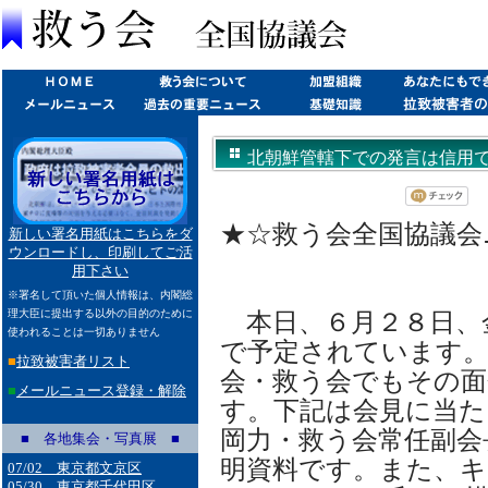
北朝鮮管轄下での発言は信用できない
★☆救う会全国協議会ニュ
新しい署名用紙はこちらをダ
ウンロードし、印刷してご活
用下さい
※署名して頂いた個人情報は、内閣総
理大臣に提出する以外の目的のために
本日、６月２８日、
使われることは一切ありません
で予定されています。
■
拉致被害者リスト
会・救う会でもその面
■
メールニュース登録・解除
す。下記は会見に当た
岡力・救う会常任副会
■ 各地集会・写真展 ■
明資料です。また、キ
07/02 東京都文京区
05/30 東京都千代田区