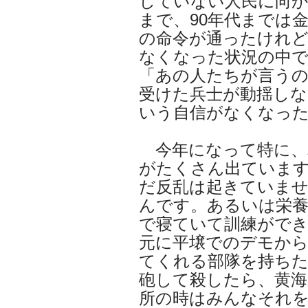
していない人民に向
まで、90年代までは
の命令が通ったけれ
なくなった状況の中
「あの人たちが言うの
受けた兵士が動揺しな
いう自信がなくなっ
今年になって特に、
がたくさん出ていま
だ反乱は起きていま
んです。あるいは栄養
で寝ていて訓練がで
元に平壌でのデモか
てくれる部隊を持ち
砲して殺したら、黄海
所の時はみんなそれ