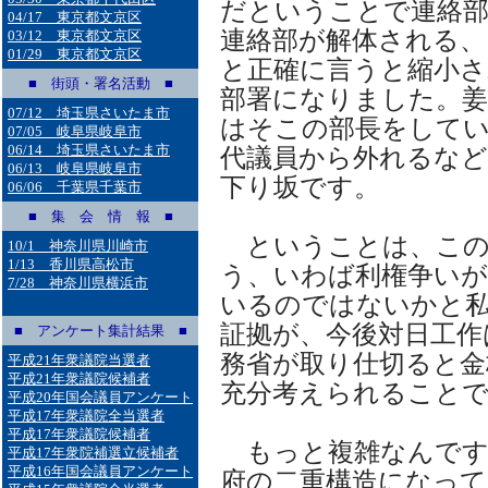
だということで連絡
04/17 東京都文京区
連絡部が解体される、
03/12 東京都文京区
01/29 東京都文京区
と正確に言うと縮小さ
■ 街頭・署名活動 ■
部署になりました。姜
07/12 埼玉県さいたま市
はそこの部長をしてい
07/05 岐阜県岐阜市
06/14 埼玉県さいたま市
代議員から外れるなど
06/13 岐阜県岐阜市
下り坂です。
06/06 千葉県千葉市
■ 集 会 情 報 ■
ということは、この
10/1 神奈川県川崎市
1/13 香川県高松市
う、いわば利権争い
7/28 神奈川県横浜市
いるのではないかと
証拠が、今後対日工作
■ アンケート集計結果 ■
務省が取り仕切ると金
平成21年衆議院当選者
平成21年衆議院候補者
充分考えられること
平成20年国会議員アンケート
平成17年衆議院全当選者
平成17年衆議院候補者
もっと複雑なんです
平成17年衆院補選立候補者
平成16年国会議員アンケート
府の二重構造になって