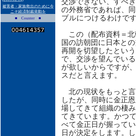
交渉できない、すべ
被害者・家族救出のために今
の外務省であれば、同
こそ経済制裁発動を
ブルにつけるわけで
■ Counter ■
この（配布資料＝北
国の訪朝団に日本との
再開を切望したという「
で、交渉を望んでい
が欲しいからですが
スだと言えます。
北の現状をもっと言
したが、同時に金正恩
場してきて組織の棲
てきています。かつ
べて金正日が握ってい
日が決定をします。