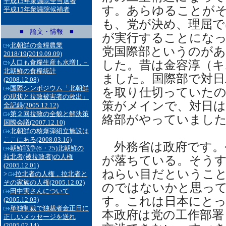
平成15年衆議院全当選者
す。あらゆることが
平成15年衆議院候補者
も、党が決め、理屈で
■ 論文・情報 ■
が実行することにな
北朝鮮の食糧農業
党国際部というのが
2018/19
(2019.09.09)
した。昔は金容淳（キ
人口も食糧生産も水増し－
北朝鮮の食糧統計
ました。国際部で対日
(2008.12.08)
国際シンポジウム「北朝鮮
を取り仕切っていたの
の現状と拉致被害者の救出」
策がメインで、対日は
全記録
(2005.12.12)
第２回拉致の全貌と解決策
絡部がやっていまし
国際会議
(2007.12.10)
北朝鮮の核爆弾組立施設は
ここにある
(2008.03.16)
外務省は政府です。
朝鮮戦争(6・25)北朝鮮の
拉北者(被拉致者)の人権
が落ちている。そう
(2005.12.01)
ねらい目だというこ
>
拉北者の人権，拉北者と
その家族の人権
(2005.12.02)
のではないかと思っ
田中実さんについて
す。これは日本にと
(2005.12.03)
単独制裁で独裁者金正日に
本政府は党の工作部署
正しいメッセージを送れ
(2005.02.14)