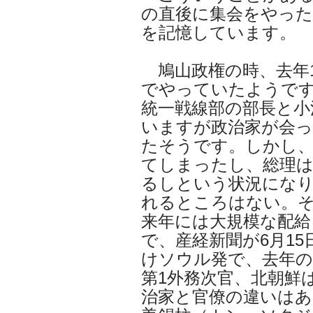
の直後に集会をやっ
を記憶しています。
鳩山政権の時、去年
でやっていたようで
統一戦線部の部長と小
いますが政治家が会
たそうです。しかし
てしまったし、総理
るしという状況にな
れるところはない。
来年には大規模な配
で、産経新聞が6月15
けソウル発で、去年の
第1外務次官、北朝鮮
治家と官僚の違いは