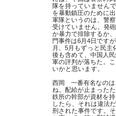
隊を持っていません
を暴動鎮圧のために出
軍隊というのは、警察
受けていません。発
か暴力で排除するか
門事件は6月4日ですが
月、5月もずっと民主
後も含めて、中国人民
軍の評判が落ちた。こ
いかと思います。
西岡 一番有名なのは
ね。配給が止まったた
鉄所の幹部が資材を持
したら、それは違法
刑された事件です。