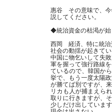
惠谷 その意味で、
説してください。
◆統治資金の枯渇が始
西岡 経済、特に統治
社会の動揺が起きてい
中国に物乞いして失敗
軍を握って強行路線を
ているので、韓国から
挙で、もう一度太陽政
が勝てば別ですが、来
リカも人が捕まえら
取りに行きますが、
少しだけ出していま
現金は出さない。