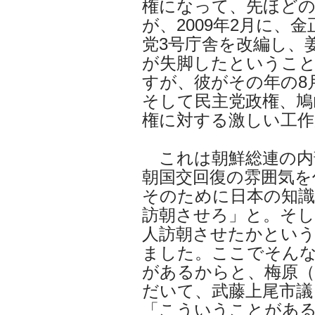
権になって、先ほど
が、2009年2月に、
党3号庁舎を改編し、
が失脚したというこ
すが、彼がその年の8
そして民主党政権、鳩
権に対する激しい工作
これは朝鮮総連の内
朝国交回復の雰囲気を
そのために日本の知識
訪朝させろ」と。そし
人訪朝させたかとい
ました。ここでそん
があるからと、梅原（
だいて、武藤上尾市議
「こういうことがあ