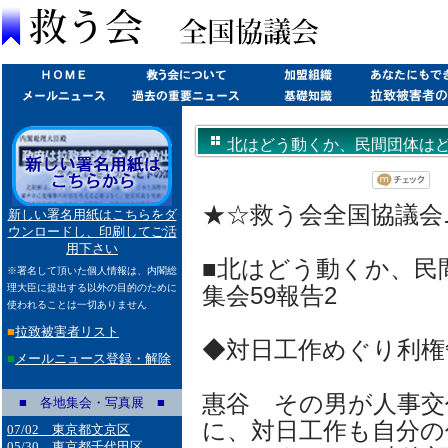
北はどう動くか、民間団体はどう備え
★☆救う会全国協議会ニュ
新しい署名用紙はこちらをダ
ウンロードし、印刷してご活
用下さい
■北はどう動くか、民
※署名して頂いた個人情報は、内閣総
理大臣に提出する以外の目的のために
集会59報告2
使われることは一切ありません
■
拉致被害者リスト
◆対日工作めぐり利
■
メールニュース登録・解除
惠谷 その男が人事交
■ 各地集会・写真展 ■
に、対日工作も自分の
07/02 東京都文京区
05/30 東京都千代田区