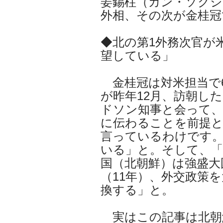
姜錫柱（カン・ソクジ
外相、その次が金桂冠
◆北の第1外務次官が
望している」
金桂冠は対米担当で
が昨年12月、訪朝し
ドソン知事と会って、
に伝わることを前提
言っているわけです。
いる」と。そして、「
国（北朝鮮）は強盛大
（11年）、外交政策
換する」と。
実はこの記事は北朝