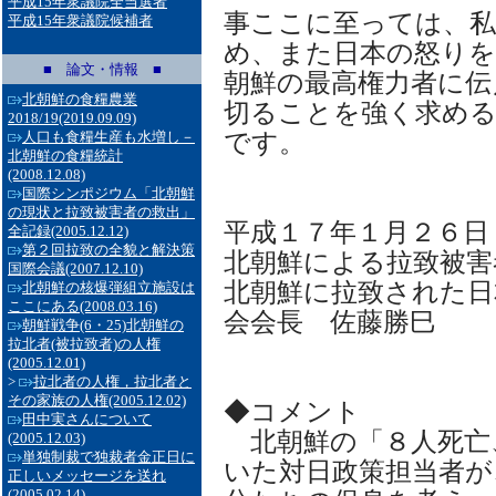
平成15年衆議院全当選者
事ここに至っては、私
平成15年衆議院候補者
め、また日本の怒りを
■ 論文・情報 ■
朝鮮の最高権力者に伝
北朝鮮の食糧農業
切ることを強く求め
2018/19
(2019.09.09)
です。
人口も食糧生産も水増し－
北朝鮮の食糧統計
(2008.12.08)
国際シンポジウム「北朝鮮
の現状と拉致被害者の救出」
平成１７年１月２６日
全記録
(2005.12.12)
第２回拉致の全貌と解決策
北朝鮮による拉致被害
国際会議
(2007.12.10)
北朝鮮に拉致された日
北朝鮮の核爆弾組立施設は
ここにある
(2008.03.16)
会会長 佐藤勝巳
朝鮮戦争(6・25)北朝鮮の
拉北者(被拉致者)の人権
(2005.12.01)
>
拉北者の人権，拉北者と
その家族の人権
(2005.12.02)
◆コメント
田中実さんについて
北朝鮮の「８人死亡
(2005.12.03)
単独制裁で独裁者金正日に
いた対日政策担当者が
正しいメッセージを送れ
(2005.02.14)