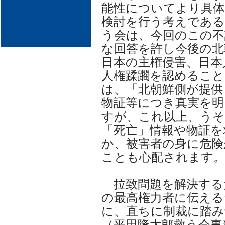
能性についてより具体
検討を行う考えである
う会は、今回のこの不
な回答を許し今後の北
日本の主権侵害、日本
人権蹂躙を認めること
は、「北朝鮮側が提供
物証等につき真実を
すが、これ以上、う
「死亡」情報や物証を
か、被害者の身に危険
ことも心配されます
拉致問題を解決する
の最高権力者に伝える
に、直ちに制裁に踏み
（平田隆太郎救う会事