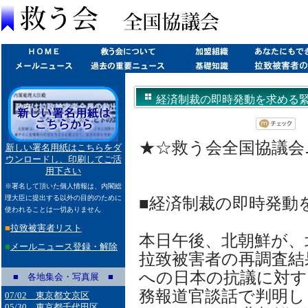
経済制裁の即時発動を求める緊急声明
★☆救う会全国協議会ニュ
新しい署名用紙はこちらをダ
ウンロードし、印刷してご活
用下さい
※署名して頂いた個人情報は、内閣総
理大臣に提出する以外の目的のために
■経済制裁の即時発動
使われることは一切ありません
■
拉致被害者リスト
本日午後、北朝鮮が、
■
メールニュース登録・解除
拉致被害者の再調査結
への日本の抗議に対す
■ 各地集会・写真展 ■
務報道官談話で判明し
07/02 東京都文京区
05/30 東京都千代田区