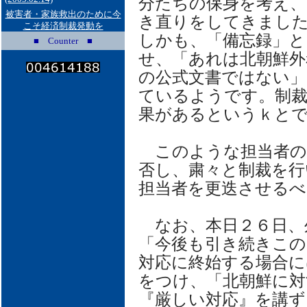
分たちの保身を考え、
被害者・家族救出のために今
き直りをしてきまし
こそ経済制裁発動を
しかも、「備忘録」と
■ Counter ■
せ、「あれは北朝鮮外
の公式文書ではない」
ているようです。制
果があるというｋと
このような担当者の
否し、粛々と制裁を行
担当者を更迭させるべ
なお、本日２６日、
「今後も引き続きこ
対応に終始する場合に
をつけ、「北朝鮮に対
『厳しい対応』を講