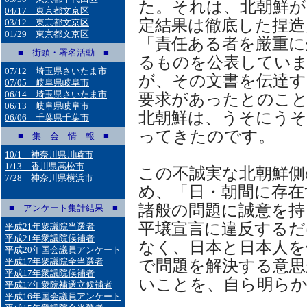
た。それは、北朝鮮が
04/17 東京都文京区
定結果は徹底した捏造
03/12 東京都文京区
01/29 東京都文京区
「責任ある者を厳重に
■ 街頭・署名活動 ■
るものを公表してい
07/12 埼玉県さいたま市
が、その文書を伝達す
07/05 岐阜県岐阜市
06/14 埼玉県さいたま市
要求があったとのこ
06/13 岐阜県岐阜市
北朝鮮は、うそにうそ
06/06 千葉県千葉市
ってきたのです。
■ 集 会 情 報 ■
10/1 神奈川県川崎市
1/13 香川県高松市
この不誠実な北朝鮮側
7/28 神奈川県横浜市
め、「日・朝間に存在
諸般の問題に誠意を持
■ アンケート集計結果 ■
平壌宣言に違反するだ
平成21年衆議院当選者
平成21年衆議院候補者
なく、日本と日本人を
平成20年国会議員アンケート
平成17年衆議院全当選者
で問題を解決する意思
平成17年衆議院候補者
いことを、自ら明ら
平成17年衆院補選立候補者
平成16年国会議員アンケート