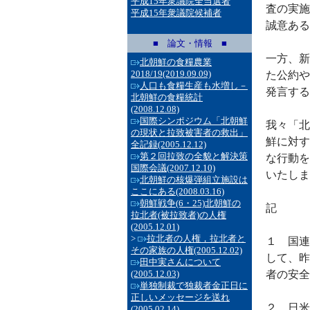
平成15年衆議院全当選者
査の実施
平成15年衆議院候補者
誠意ある
■ 論文・情報 ■
一方、新
北朝鮮の食糧農業
2018/19
(2019.09.09)
た公約や
人口も食糧生産も水増し－
発言する
北朝鮮の食糧統計
(2008.12.08)
国際シンポジウム「北朝鮮
我々「北
の現状と拉致被害者の救出」
鮮に対す
全記録
(2005.12.12)
第２回拉致の全貌と解決策
な行動を
国際会議
(2007.12.10)
いたしま
北朝鮮の核爆弾組立施設は
ここにある
(2008.03.16)
朝鮮戦争(6・25)北朝鮮の
記
拉北者(被拉致者)の人権
(2005.12.01)
>
拉北者の人権，拉北者と
１ 国連
その家族の人権
(2005.12.02)
して、昨
田中実さんについて
(2005.12.03)
者の安全
単独制裁で独裁者金正日に
正しいメッセージを送れ
２ 日米
(2005.02.14)