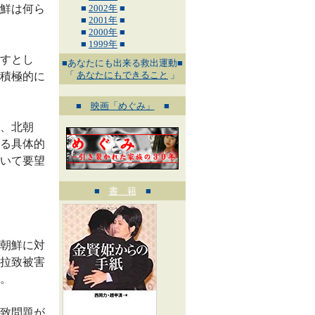
鮮は何ら
■
2002年
■
■
2001年
■
■
2000年
■
■
1999年
■
すとし
■あなたにも出来る救出運動■
「
あなたにもできること
」
積極的に
■
映画「めぐみ」
■
、北朝
る具体的
いて要望
■
書 籍
■
朝鮮に対
拉致被害
。
致問題が