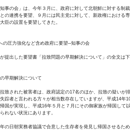
知事の会」は、今年３月に、政府に対して北朝鮮に対する制裁
との連携を要望、９月には民主党に対して、新政権における専
大臣の設置を要望してきた。
への圧力強化など含め政府に要望─知事の会
が提出した要望書「拉致問題の早期解決について」の全文は下
の早期解決について
拉致された被害者は、政府認定の17名のほか、拉致の疑いが
失踪者と言われる方々が相当数存在していますが、平成14年1
帰国が実現し、平成16年５月と７月にその御家族が帰国して
られない状況にあります。
年の日朝実務者協議で合意した生存者を発見し帰国させるため