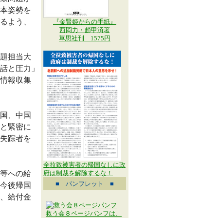
本姿勢を
るよう、
『金賢姫からの手紙』
西岡力・趙甲済著
草思社刊 1575円
題担当大
話と圧力」
情報収集
国、中国
と緊密に
失踪者を
全拉致被害者の帰国なしに政
等への給
府は制裁を解除するな！
■ パンフレット ■
今後帰国
、給付金
救う会８ページパンフは、