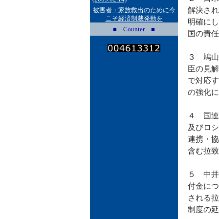
解決され
被害者・家族救出のために今
こそ経済制裁発動を
明確にし
■ Counter ■
国の責任
３ 鳩山
臣の見解
で対応す
の強化に
４ 国連
及びロシ
連携・協
含む拉致
５ 中井
付金につ
される拉
制度の延