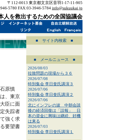
〒112-0013 東京都文京区音羽1-17-11-905
3946-5780 FAX:03-3946-5784
info@sukuukai.jp
本人を救出するための全国協議会
■ サイト内検索 ■
■ メールニュース ■
2026/08/03
拉致問題の現場から３６
2026/07/08
特別集会 李日奎氏講演３
石原慎
2026/07/06
特別集会 李日奎氏講演２
は、東京
2026/07/06
大臣に面
北にインフレの波 中朝会談
後の経済回復は「誤報」 日
定失踪者
本の資金に興味は継続、好機
て強く求
は来る
る要望書
2026/07/03
特別集会 李日奎氏講演１