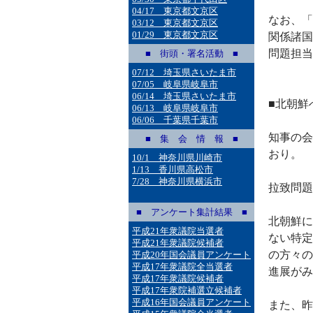
04/17 東京都文京区
なお、「
03/12 東京都文京区
01/29 東京都文京区
関係諸国
問題担当
■ 街頭・署名活動 ■
07/12 埼玉県さいたま市
07/05 岐阜県岐阜市
06/14 埼玉県さいたま市
■北朝鮮
06/13 岐阜県岐阜市
06/06 千葉県千葉市
知事の会
■ 集 会 情 報 ■
おり。
10/1 神奈川県川崎市
1/13 香川県高松市
7/28 神奈川県横浜市
拉致問題
■ アンケート集計結果 ■
北朝鮮に
平成21年衆議院当選者
ない特定
平成21年衆議院候補者
の方々の
平成20年国会議員アンケート
平成17年衆議院全当選者
進展がみ
平成17年衆議院候補者
平成17年衆院補選立候補者
平成16年国会議員アンケート
また、昨