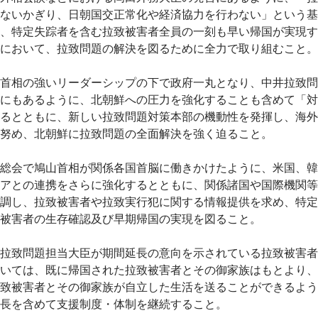
ないかぎり、日朝国交正常化や経済協力を行わない」という基
、特定失踪者を含む拉致被害者全員の一刻も早い帰国が実現す
において、拉致問題の解決を図るために全力で取り組むこと。
首相の強いリーダーシップの下で政府一丸となり、中井拉致問
にもあるように、北朝鮮への圧力を強化することも含めて「対
るとともに、新しい拉致問題対策本部の機動性を発揮し、海外
努め、北朝鮮に拉致問題の全面解決を強く迫ること。
総会で鳩山首相が関係各国首脳に働きかけたように、米国、韓
アとの連携をさらに強化するとともに、関係諸国や国際機関等
調し、拉致被害者や拉致実行犯に関する情報提供を求め、特定
被害者の生存確認及び早期帰国の実現を図ること。
拉致問題担当大臣が期間延長の意向を示されている拉致被害者
いては、既に帰国された拉致被害者とその御家族はもとより、
致被害者とその御家族が自立した生活を送ることができるよう
長を含めて支援制度・体制を継続すること。