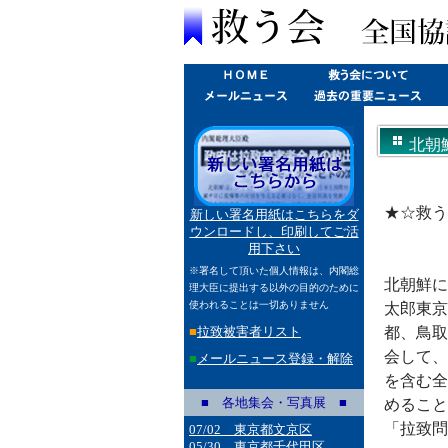
北朝鮮
★☆救う
新しい署名用紙はこちらをダ
ウンロードし、印刷してご活
用下さい
※署名して頂いた個人情報は、内閣総
北朝鮮に
理大臣に提出する以外の目的のために
使われることは一切ありません
太郎東京
■
拉致被害者リスト
都、鳥取
会して、
■
メールニュース登録・解除
を含む全
■ 各地集会・写真展 ■
めること
「拉致問
07/02 東京都文京区
05/30 東京都千代田区