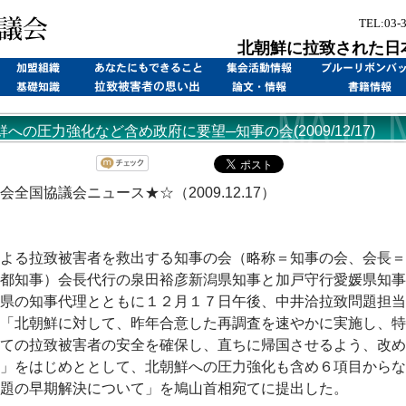
TEL:03-
北朝鮮に拉致された日
への圧力強化など含め政府に要望─知事の会(2009/12/17)
会全国協議会ニュース★☆（2009.12.17）
よる拉致被害者を救出する知事の会（略称＝知事の会、会長＝
都知事）会長代行の泉田裕彦新潟県知事と加戸守行愛媛県知事
県の知事代理とともに１２月１７日午後、中井洽拉致問題担当
「北朝鮮に対して、昨年合意した再調査を速やかに実施し、特
ての拉致被害者の安全を確保し、直ちに帰国させるよう、改め
」をはじめととして、北朝鮮への圧力強化も含め６項目からな
題の早期解決について」を鳩山首相宛てに提出した。