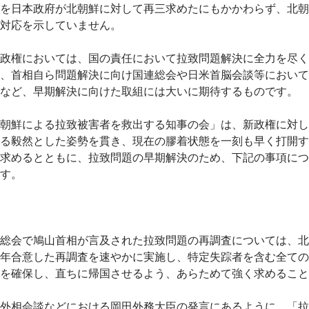
を日本政府が北朝鮮に対して再三求めたにもかかわらず、北朝
対応を示していません。
政権においては、国の責任において拉致問題解決に全力を尽く
、首相自ら問題解決に向け国連総会や日米首脳会談等において
など、早期解決に向けた取組には大いに期待するものです。
朝鮮による拉致被害者を救出する知事の会」は、新政権に対し
る毅然とした姿勢を貫き、現在の膠着状態を一刻も早く打開す
求めるとともに、拉致問題の早期解決のため、下記の事項につ
す。
総会で鳩山首相が言及された拉致問題の再調査については、北
年合意した再調査を速やかに実施し、特定失踪者を含む全ての
を確保し、直ちに帰国させるよう、あらためて強く求めること
外相会談などにおける岡田外務大臣の発言にあるように、「拉