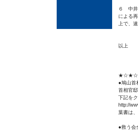
６ 中井
による再
上で、速
以上
★☆★☆
●鳩山首
首相官邸
下記をク
http://ww
葉書は、
●救う会