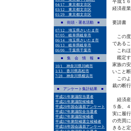
平成１６
04/17 東京都文京区
経済産業
03/12 東京都文京区
01/29 東京都文京区
要請書
■ 街頭・署名活動 ■
07/12 埼玉県さいたま市
07/05 岐阜県岐阜市
この度
06/14 埼玉県さいたま市
であるこ
06/13 岐阜県岐阜市
06/06 千葉県千葉市
これほ
鑑定す
■ 集 会 情 報 ■
家族の安
10/1 神奈川県川崎市
1/13 香川県高松市
いこと断
7/28 神奈川県横浜市
このよ
裁の断行
■ アンケート集計結果 ■
平成21年衆議院当選者
経済産
平成21年衆議院候補者
５条、４
平成20年国会議員アンケート
平成17年衆議院全当選者
実に履行
平成17年衆議院候補者
の売買に
平成17年衆院補選立候補者
平成16年国会議員アンケート
きると定