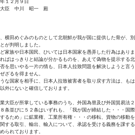
年１２月９日
大臣 中川 昭一 殿
、横田めぐみのものとして北朝鮮が我が国に提供した骨が、別
とが判明しました。
ど家族や日本国民、ひいては日本国家を愚弄した行為はありま
ればはっきりと結論が分かるものを、あえて偽物を提示する北
否を思いやる一片の情も、日本人拉致問題を解決しようと言う
ぜざるを得ません。
うな国家を相手に、日本人拉致被害者を取り戻す方法は、もは
以外にないと確信しております。
業大臣が所掌している事務のうち、外国為替及び外国貿易法２
８条並びに５２条はいずれも、「我が国が締結した・・・国際
するため」に鉱業権、工業所有権・・・の移転、貨物の移動を
関する取引、輸出、輸入について、承認を受ける義務を課する
められております。