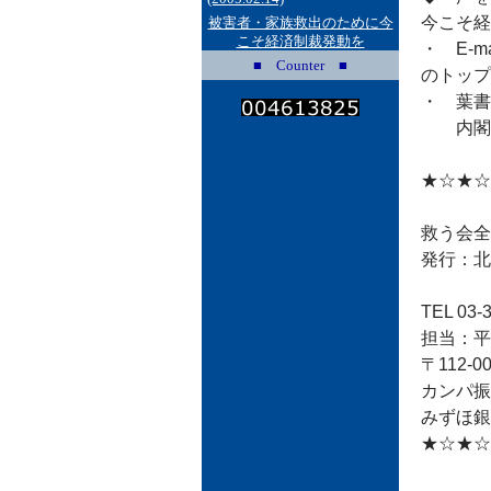
今こそ経
被害者・家族救出のために今
こそ経済制裁発動を
・ E-ma
■ Counter ■
のトップ
・ 葉書は
内閣総
★☆★☆
救う会全
発行：北
TEL 03-3
担当：平田
〒112-
カンパ振
みずほ銀
★☆★☆