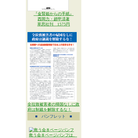
『金賢姫からの手紙』
西岡力・趙甲済著
草思社刊 1575円
全拉致被害者の帰国なしに政
府は制裁を解除するな！
■ パンフレット ■
救う会８ページパンフは、