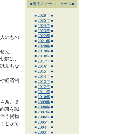
■過去のメールニュース■
■
2026年
■
■
2025年
■
■
2024年
■
■
2023年
■
■
2022年
■
人のもの
■
2021年
■
■
2020年
■
■
2019年
■
せん。
■
2018年
■
朝鮮は、
■
2017年
■
誠意もな
■
2016年
■
■
2015年
■
■
2014年
■
や経済制
■
2013年
■
■
2012年
■
■
2011年
■
■
2010年
■
４条、２
■
2009年
■
■
2008年
■
約束を誠
■
2007年
■
伴う貨物
■
2006年
■
■
2005年
■
ことがで
■
2004年
■
■
2003年
■