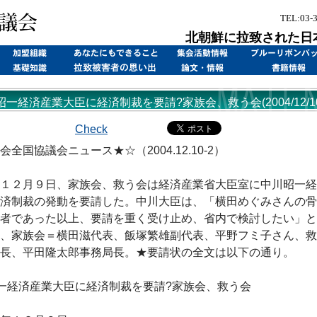
TEL:03-
北朝鮮に拉致された日
昭一経済産業大臣に経済制裁を要請?家族会、救う会(2004/12/10
Check
全国協議会ニュース★☆（2004.12.10-2）
１２月９日、家族会、救う会は経済産業省大臣室に中川昭一経
済制裁の発動を要請した。中川大臣は、「横田めぐみさんの骨
者であった以上、要請を重く受け止め、省内で検討したい」と
、家族会＝横田滋代表、飯塚繁雄副代表、平野フミ子さん、救
長、平田隆太郎事務局長。★要請状の全文は以下の通り。
一経済産業大臣に経済制裁を要請?家族会、救う会