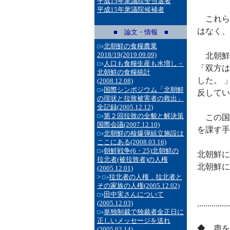
平成15年衆議院全当選者
平成15年衆議院候補者
これら
はなく、
■ 論文・情報 ■
北朝鮮の食糧農業
2018/19
(2019.09.09)
北朝鮮
人口も食糧生産も水増し－
「双方は
北朝鮮の食糧統計
した。 
(2008.12.08)
国際シンポジウム「北朝鮮
反してい
の現状と拉致被害者の救出」
全記録
(2005.12.12)
第２回拉致の全貌と解決策
この国
国際会議
(2007.12.10)
を課す手
北朝鮮の核爆弾組立施設は
ここにある
(2008.03.16)
朝鮮戦争(6・25)北朝鮮の
北朝鮮に
拉北者(被拉致者)の人権
北朝鮮に
(2005.12.01)
>
拉北者の人権，拉北者と
その家族の人権
(2005.12.02)
田中実さんについて
(2005.12.03)
................
単独制裁で独裁者金正日に
正しいメッセージを送れ
◆ 声を
(2005.02.14)