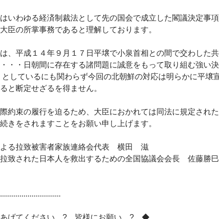
はいわゆる経済制裁法として先の国会で成立した閣議決定事項
大臣の所掌事務であると理解しております。
は、平成１４年９月１７日平壌で小泉首相との間で交わした共
・・・日朝間に存在する諸問題に誠意をもって取り組む強い決
」としているにも関わらず今回の北朝鮮の対応は明らかに平壌
ると断定せざるを得ません。
際約束の履行を迫るため、大臣におかれては同法に規定された
続きをされますことをお願い申し上げます。
よる拉致被害者家族連絡会代表 横田 滋
拉致された日本人を救出するための全国協議会会長 佐藤勝巳
...............................
あげてください ? 皆様にお願い ? ◆