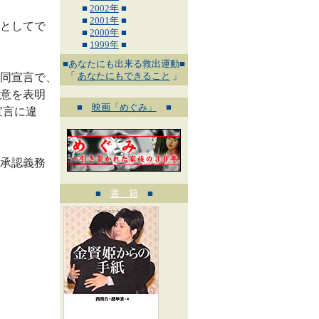
■
2002年
■
■
2001年
■
としてで
■
2000年
■
■
1999年
■
■あなたにも出来る救出運動■
「
あなたにもできること
」
同宣言で、
意を表明
■
映画「めぐみ」
■
宣言に違
承認義務
■
書 籍
■