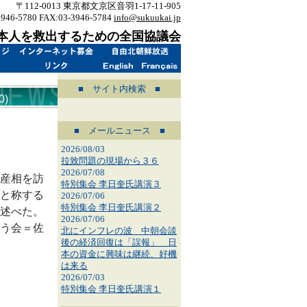
〒112-0013 東京都文京区音羽1-17-11-905
3946-5780 FAX:03-3946-5784
info@sukuukai.jp
本人を救出するための全国協議会
■ サイト内検索 ■
)
■ メールニュース ■
2026/08/03
拉致問題の現場から３６
2026/07/08
産相を訪
特別集会 李日奎氏講演３
と称する
2026/07/06
特別集会 李日奎氏講演２
述べた。
2026/07/06
う会＝佐
北にインフレの波 中朝会談
後の経済回復は「誤報」 日
本の資金に興味は継続、好機
は来る
2026/07/03
特別集会 李日奎氏講演１