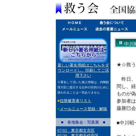
中川
★☆救う会
新しい署名用紙はこちらをダ
ウンロードし、印刷してご活
用下さい
昨日、
※署名して頂いた個人情報は、内閣総
問し、経
理大臣に提出する以外の目的のために
使われることは一切ありません
ものが偽
■
拉致被害者リスト
参加者は
藤勝巳会
■
メールニュース登録・解除
■ 各地集会・写真展 ■
■中川昭
07/02 東京都文京区
05/30 東京都千代田区