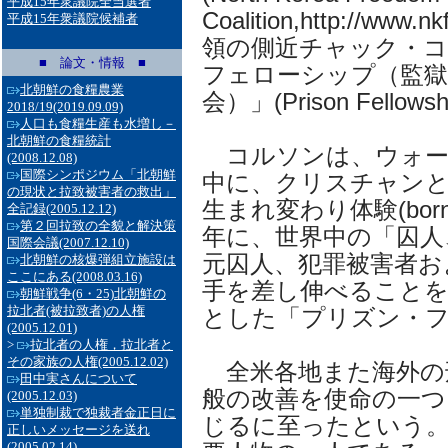
平成15年衆議院全当選者
Coalition,http://w
平成15年衆議院候補者
領の側近チャック・
■ 論文・情報 ■
フェローシップ（監獄
北朝鮮の食糧農業
会）」(Prison Fellowsh
2018/19
(2019.09.09)
人口も食糧生産も水増し－
北朝鮮の食糧統計
コルソンは、ウォー
(2008.12.08)
国際シンポジウム「北朝鮮
中に、クリスチャン
の現状と拉致被害者の救出」
生まれ変わり体験(bor
全記録
(2005.12.12)
第２回拉致の全貌と解決策
年に、世界中の「囚人
国際会議
(2007.12.10)
元囚人、犯罪被害者お
北朝鮮の核爆弾組立施設は
ここにある
(2008.03.16)
手を差し伸べることを
朝鮮戦争(6・25)北朝鮮の
拉北者(被拉致者)の人権
とした「プリズン・
(2005.12.01)
>
拉北者の人権，拉北者と
その家族の人権
(2005.12.02)
全米各地また海外の
田中実さんについて
般の改善を使命の一つ
(2005.12.03)
単独制裁で独裁者金正日に
じるに至ったという。
正しいメッセージを送れ
(2005.02.14)