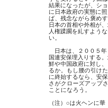
結果になったが、ショ
に日本政府の実態に照
ば、残念ながら褒め
日本の首相や外相が、
人権蹂躙を糺すよう
い。
日本は、２００５年
国連安保理入りする。
鮮や中国政府に対し、
るか。もし腰の引けた
に終始するなら、安保
さがクローズアップ
ことになろう。
（注）○は火ヘンに華