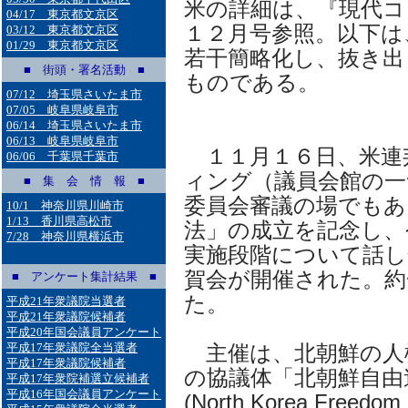
米の詳細は、『現代コ
04/17 東京都文京区
１２月号参照。以下は
03/12 東京都文京区
01/29 東京都文京区
若干簡略化し、抜き出
■ 街頭・署名活動 ■
ものである。
07/12 埼玉県さいたま市
07/05 岐阜県岐阜市
06/14 埼玉県さいたま市
06/13 岐阜県岐阜市
１１月１６日、米連
06/06 千葉県千葉市
ィング（議員会館の一
■ 集 会 情 報 ■
委員会審議の場でもあ
10/1 神奈川県川崎市
1/13 香川県高松市
法」の成立を記念し、
7/28 神奈川県横浜市
実施段階について話し
賀会が開催された。約
■ アンケート集計結果 ■
た。
平成21年衆議院当選者
平成21年衆議院候補者
平成20年国会議員アンケート
平成17年衆議院全当選者
主催は、北朝鮮の人
平成17年衆議院候補者
の協議体「北朝鮮自由
平成17年衆院補選立候補者
平成16年国会議員アンケート
(North Korea Freedom