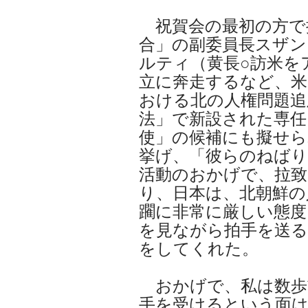
祝賀会の最初の方で
合」の副委員長スザン
ルティ（黄長○訪米を
立に奔走するなど、米
おける北の人権問題追
法」で新設された専任
使」の候補にも擬せら
挙げ、「彼らのねばり
活動のおかげで、拉致
り、日本は、北朝鮮の
躙に非常に厳しい態
を見ながら拍手を送る
をしてくれた。
おかげで、私は数歩
手を受けるという面