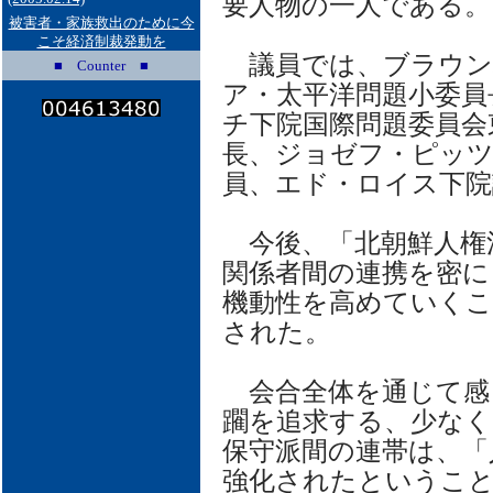
要人物の一人である。
被害者・家族救出のために今
こそ経済制裁発動を
議員では、ブラウン
■ Counter ■
ア・太平洋問題小委員
チ下院国際問題委員会
長、ジョゼフ・ピッツ
員、エド・ロイス下院
今後、「北朝鮮人権
関係者間の連携を密に
機動性を高めていくこ
された。
会合全体を通じて感
躙を追求する、少なく
保守派間の連帯は、「
強化されたというこ