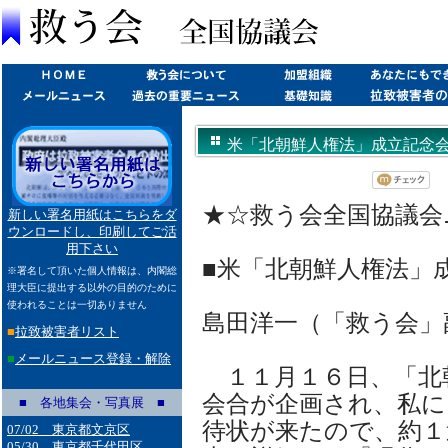
米「北朝鮮人権法」成立記念会に参加
★☆救う会全国協議会ニュ
新しい署名用紙はこちらをダ
ウンロードし、印刷してご活
用下さい
■米「北朝鮮人権法」
※署名して頂いた個人情報は、内閣総
理大臣に提出する以外の目的のために
使われることは一切ありません
島田洋一（「救う会」
■
拉致被害者リスト
■
メールニュース登録・解除
１１月１６日、「北
会合が企画され、私に
■ 各地集会・写真展 ■
待状が来たので、約１
07/02 東京都文京区
05/30 東京都千代田区