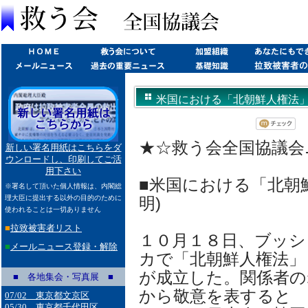
米国における「北朝鮮人権法」の成立
★☆救う会全国協議会ニュ
新しい署名用紙はこちらをダ
ウンロードし、印刷してご活
用下さい
■米国における「北朝
※署名して頂いた個人情報は、内閣総
理大臣に提出する以外の目的のために
明)
使われることは一切ありません
■
拉致被害者リスト
１０月１８日、ブッシ
■
メールニュース登録・解除
カで「北朝鮮人権法」
が成立した。関係者の
■ 各地集会・写真展 ■
から敬意を表すると
07/02 東京都文京区
05/30 東京都千代田区