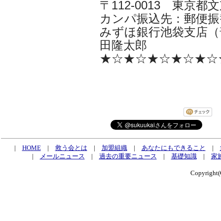
〒112-0013 東京都文京
カンパ振込先：郵便振替口
みずほ銀行池袋支店（普
田隆太郎
★☆★☆★☆★☆★☆
|
HOME
|
救う会とは
|
加盟組織
|
あなたにもできること
|
|
メールニュース
|
過去の重要ニュース
|
基礎知識
|
家
Copyrig