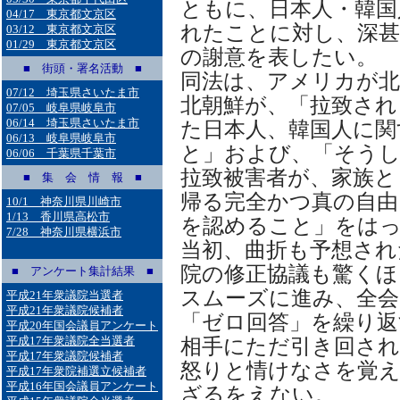
ともに、日本人・韓国
04/17 東京都文京区
れたことに対し、深甚
03/12 東京都文京区
01/29 東京都文京区
の謝意を表したい。
■ 街頭・署名活動 ■
同法は、アメリカが北
07/12 埼玉県さいたま市
北朝鮮が、「拉致され
07/05 岐阜県岐阜市
06/14 埼玉県さいたま市
た日本人、韓国人に関
06/13 岐阜県岐阜市
と」および、「そう
06/06 千葉県千葉市
拉致被害者が、家族と
■ 集 会 情 報 ■
帰る完全かつ真の自由
10/1 神奈川県川崎市
1/13 香川県高松市
を認めること」をは
7/28 神奈川県横浜市
当初、曲折も予想され
院の修正協議も驚くほ
■ アンケート集計結果 ■
スムーズに進み、全会
平成21年衆議院当選者
平成21年衆議院候補者
「ゼロ回答」を繰り返
平成20年国会議員アンケート
平成17年衆議院全当選者
相手にただ引き回され
平成17年衆議院候補者
怒りと情けなさを覚
平成17年衆院補選立候補者
平成16年国会議員アンケート
ざるをえない。