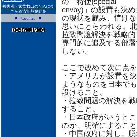
の「特使(special
被害者・家族救出のために今
envoy)」の設置も
こそ経済制裁発動を
の現状を顧み、情けな
■ Counter ■
思いにとらわれる。北
拉致問題解決を戦略的
専門的に追及する部署
しない。
ここで改めて次に点を
・アメリカが設置を決
ようなものを日本で
設けること。
・拉致問題の解決を戦
すること。
・日本政府がいうとこ
のか、明確にするこ
・中国政府に対し、脱