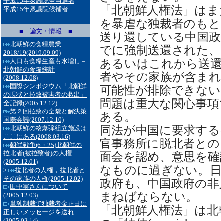
平成15年衆議院全当選者
「北朝鮮人権法」はま
平成15年衆議院候補者
を暴虐な独裁者のもと
■ 論文・情報 ■
送り還している中国政
北朝鮮の食糧農業
でに強制送還された、
2018/19
(2019.09.09)
あるいはこれから送還
人口も食糧生産も水増し－
北朝鮮の食糧統計
者やその家族が含ま
(2008.12.08)
国際シンポジウム「北朝鮮
可能性が排除できない
の現状と拉致被害者の救出」
問題は重大な関心事項
全記録
(2005.12.12)
第２回拉致の全貌と解決策
ある。
国際会議
(2007.12.10)
同法が中国に要求する
北朝鮮の核爆弾組立施設は
ここにある
(2008.03.16)
官事務所に脱北者との
朝鮮戦争(6・25)北朝鮮の
拉北者(被拉致者)の人権
面会を認め、意思を確
(2005.12.01)
なものに過ぎない。
>
拉北者の人権，拉北者と
その家族の人権
(2005.12.02)
政府も、中国政府の非
田中実さんについて
まねばならない。
(2005.12.03)
単独制裁で独裁者金正日に
「北朝鮮人権法」は北
正しいメッセージを送れ
(2005.02.14)