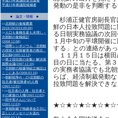
平成15年衆議院全当選者
発動の是非を判断する
平成15年衆議院候補者
■ 論文・情報 ■
杉浦正健官房副長官
北朝鮮の食糧農業
鮮の日本人拉致問題に
2018/19
(2019.09.09)
る日朝実務協議の次回
人口も食糧生産も水増し－
北朝鮮の食糧統計
１月中旬の平壌開催に
(2008.12.08)
国際シンポジウム「北朝鮮
する」との連絡があ
の現状と拉致被害者の救出」
１１月１５日は横田
全記録
(2005.12.12)
第２回拉致の全貌と解決策
目の日に当たる。第３
国際会議
(2007.12.10)
の実務者協議でも北朝
北朝鮮の核爆弾組立施設は
ここにある
(2008.03.16)
らば、経済制裁発動な
朝鮮戦争(6・25)北朝鮮の
拉北者(被拉致者)の人権
拉致問題を解決でき
(2005.12.01)
>
拉北者の人権，拉北者と
その家族の人権
(2005.12.02)
田中実さんについて
★☆★☆★☆★☆★☆
(2005.12.03)
単独制裁で独裁者金正日に
正しいメッセージを送れ
(2005.02.14)