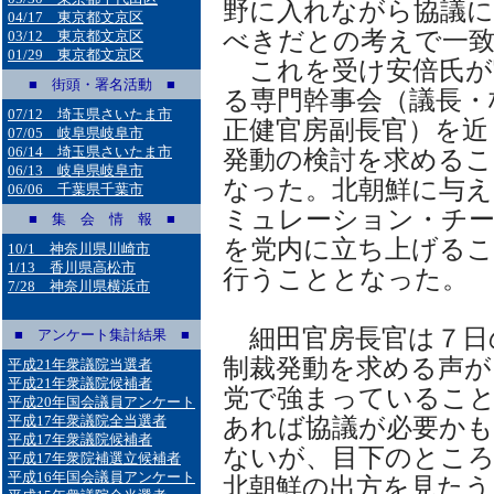
野に入れながら協議に
04/17 東京都文京区
べきだとの考えで一
03/12 東京都文京区
01/29 東京都文京区
これを受け安倍氏が
■ 街頭・署名活動 ■
る専門幹事会（議長・
07/12 埼玉県さいたま市
正健官房副長官）を近
07/05 岐阜県岐阜市
06/14 埼玉県さいたま市
発動の検討を求めるこ
06/13 岐阜県岐阜市
なった。北朝鮮に与
06/06 千葉県千葉市
ミュレーション・チ
■ 集 会 情 報 ■
を党内に立ち上げるこ
10/1 神奈川県川崎市
1/13 香川県高松市
行うこととなった。
7/28 神奈川県横浜市
細田官房長官は７日
■ アンケート集計結果 ■
制裁発動を求める声が
平成21年衆議院当選者
平成21年衆議院候補者
党で強まっているこ
平成20年国会議員アンケート
平成17年衆議院全当選者
あれば協議が必要か
平成17年衆議院候補者
ないが、目下のところ
平成17年衆院補選立候補者
平成16年国会議員アンケート
北朝鮮の出方を見たう