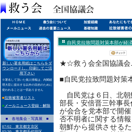
自民党拉致問題対策本部が経済制裁発
★☆救う会全国協議会ニュ
新しい署名用紙はこちらをダ
ウンロードし、印刷してご活
用下さい
■自民党拉致問題対策
※署名して頂いた個人情報は、内閣総
理大臣に提出する以外の目的のために
使われることは一切ありません
自民党は６日、北朝
■
拉致被害者リスト
部長・安倍晋三幹事長
■
メールニュース登録・解除
が会合を党本部で開催
否不明者に関する情報
■ 各地集会・写真展 ■
朝鮮から提供させるた
07/02 東京都文京区
05/30 東京都千代田区