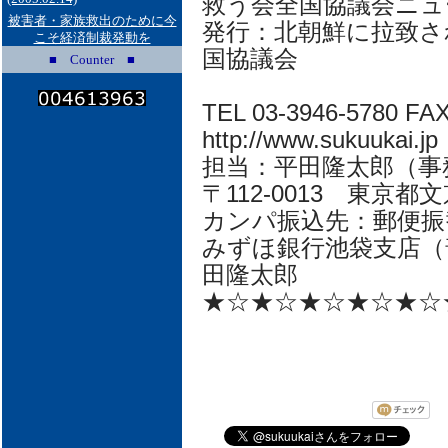
救う会全国協議会ニュ
被害者・家族救出のために今
発行：北朝鮮に拉致さ
こそ経済制裁発動を
国協議会
■ Counter ■
TEL 03-3946-5780 FAX
http://www.sukuukai.jp
担当：平田隆太郎（事務局長i
〒112-0013 東京都文京
カンパ振込先：郵便振替口
みずほ銀行池袋支店（普
田隆太郎
★☆★☆★☆★☆★☆