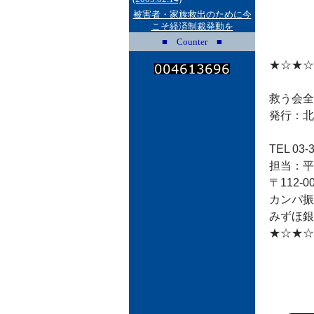
被害者・家族救出のために今
こそ経済制裁発動を
■ Counter ■
★☆★☆
救う会全
発行：北
TEL 03-3
担当：平田
〒112-
カンパ振
みずほ銀
★☆★☆