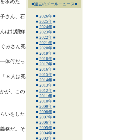
を求めた
■過去のメールニュース■
子さん、石
■
2026年
■
■
2025年
■
■
2024年
■
んは北朝鮮
■
2023年
■
■
2022年
■
■
2021年
■
めぐみさん死
■
2020年
■
■
2019年
■
■
2018年
■
一体何だっ
■
2017年
■
■
2016年
■
■
2015年
■
」「８人は死
■
2014年
■
■
2013年
■
■
2012年
■
かが、この
■
2011年
■
■
2010年
■
■
2009年
■
■
2008年
■
らいをした
■
2007年
■
■
2006年
■
■
2005年
■
義務だ。そ
■
2004年
■
■
2003年
■