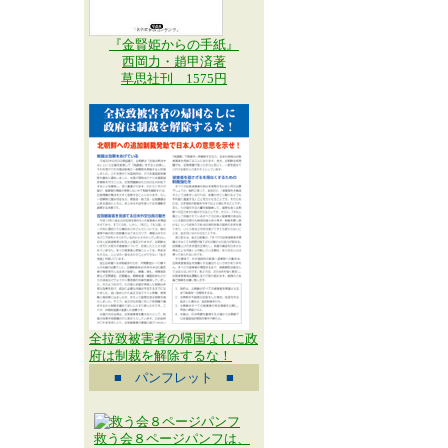
『金賢姫からの手紙』
西岡力・趙甲済著
草思社刊 1575円
全拉致被害者の帰国なしに政
府は制裁を解除するな！
■ パンフレット ■
救う会８ページパンフは、