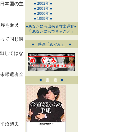
日本国の主
■
2002年
■
■
2001年
■
■
2000年
■
■
1999年
■
限界を超え
■あなたにも出来る救出運動■
「
あなたにもできること
」
って同じ叫
■
映画「めぐみ」
■
に出してはな
未帰還者全
■
書 籍
■
平沼赳夫