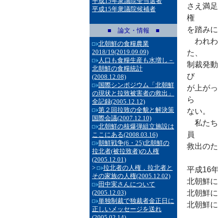
平成15年衆議院全当選者
さえ満足
平成15年衆議院候補者
権
を踏みに
■ 論文・情報 ■
われわ
北朝鮮の食糧農業
2018/19
(2019.09.09)
た、
人口も食糧生産も水増し－
制裁発動
北朝鮮の食糧統計
び
(2008.12.08)
国際シンポジウム「北朝鮮
が上がっ
の現状と拉致被害者の救出」
ら
全記録
(2005.12.12)
第２回拉致の全貌と解決策
ない。
国際会議
(2007.12.10)
私たち
北朝鮮の核爆弾組立施設は
員
ここにある
(2008.03.16)
朝鮮戦争(6・25)北朝鮮の
救出のた
拉北者(被拉致者)の人権
(2005.12.01)
>
拉北者の人権，拉北者と
平成16年
その家族の人権
(2005.12.02)
北朝鮮に
田中実さんについて
(2005.12.03)
北朝鮮に
単独制裁で独裁者金正日に
北朝鮮に
正しいメッセージを送れ
(2005.02.14)