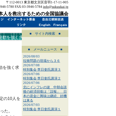
〒112-0013 東京都文京区音羽1-17-11-905
3946-5780 FAX:03-3946-5784
info@sukuukai.jp
本人を救出するための全国協議会
■ サイト内検索 ■
発動を強く求
■ メールニュース ■
2026/08/03
拉致問題の現場から３６
2026/07/08
動を強く求
特別集会 李日奎氏講演３
2026/07/06
特別集会 李日奎氏講演２
2026/07/06
北にインフレの波 中朝会談
後の経済回復は「誤報」 日
本の資金に興味は継続、好機
定の10人を
は来る
2026/07/03
特別集会 李日奎氏講演１
った。