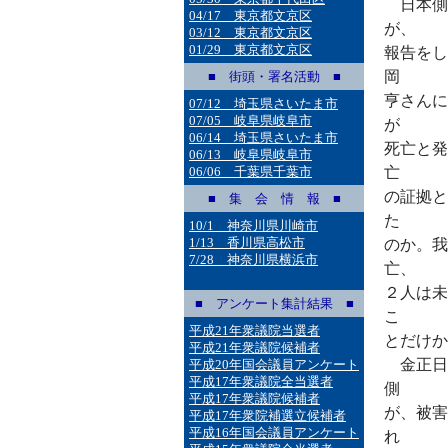
日本側
04/17 東京都文京区
が、
03/12 東京都文京区
01/29 東京都文京区
報告をし
岡
■ 街頭・署名活動 ■
亨さんに
07/12 埼玉県さいたま市
07/05 岐阜県岐阜市
が
06/14 埼玉県さいたま市
死亡と発
06/13 岐阜県岐阜市
06/06 千葉県千葉市
亡
の証拠と
■ 集 会 情 報 ■
た
10/1 神奈川県川崎市
1/13 香川県高松市
のか。我
7/28 神奈川県横浜市
亡、
２人は未
■ アンケート集計結果 ■
こ
平成21年衆議院当選者
とだけか
平成21年衆議院候補者
金正日
平成20年国会議員アンケート
平成17年衆議院全当選者
側
平成17年衆議院候補者
が、被害
平成17年衆院補選立候補者
平成16年国会議員アンケート
れ