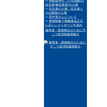
朝鮮戦争(6・25)北朝鮮の
拉北者(被拉致者)の人権
拉北者の人権，拉北者と
その家族の人権
田中実さんについて
単独制裁で独裁者金正日
に正しいメッセージを送れ
被害者・家族救出のために今
こそ経済制裁発動を