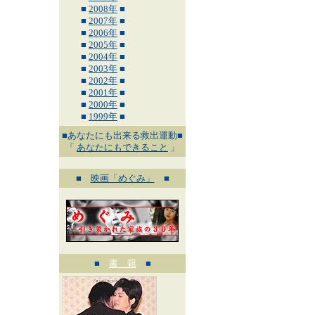
■
2008年
■
■
2007年
■
■
2006年
■
■
2005年
■
■
2004年
■
■
2003年
■
■
2002年
■
■
2001年
■
■
2000年
■
■
1999年
■
■あなたにも出来る救出運動■
「
あなたにもできること
」
■
映画「めぐみ」
■
■
書 籍
■