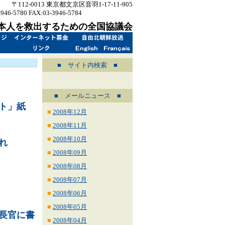
〒112-0013 東京都文京区音羽1-17-11-905
3946-5780 FAX:03-3946-5784
info@sukuukai.jp
本人を救出するための全国協議会
■ サイト内検索 ■
■ メールニュース ■
ト」紙
■
2008年12月
■
2008年11月
■
2008年10月
れ
■
2008年09月
■
2008年08月
■
2008年07月
■
2008年06月
■
2008年05月
長官に書
■
2008年04月