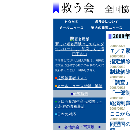
200
新しい署名用紙はこちらをダ
2008/06/24
ウンロードし、印刷してご活
７／７
用下さい
2008/06/19
※署名して頂いた個人情報は、内閣総
指定解
理大臣に提出する以外の目的のために
2008/06/19
使われることは一切ありません
制裁解
2008/06/17
■
拉致被害者リスト
「調査
■
メールニュース登録・解除
2008/06/16
「一部
■
研究報告
2008/06/16
■
人口も食糧生産も水増し－
経済制
北朝鮮の食糧統計
2008/06/14
ここか
■
日本の対応
2008/06/09
同盟国
■ 各地集会・写真展 ■