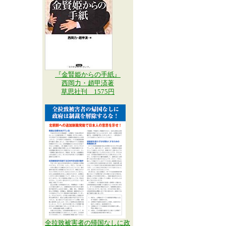
『金賢姫からの手紙』
西岡力・趙甲済著
草思社刊 1575円
全拉致被害者の帰国なしに政