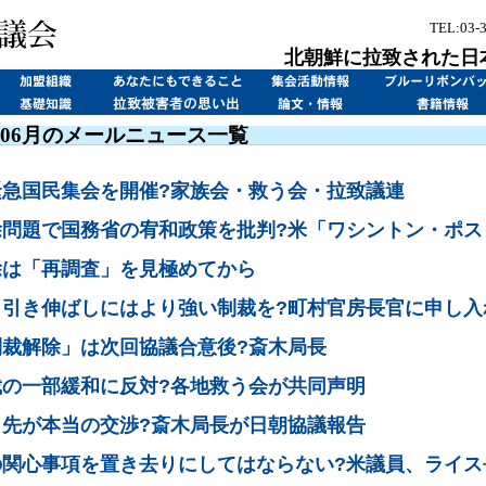
TEL:03-
北朝鮮に拉致された日
8年06月のメールニュース一覧
緊急国民集会を開催?家族会・救う会・拉致議連
除問題で国務省の宥和政策を批判?米「ワシントン・ポス
除は「再調査」を見極めてから
」引き伸ばしにはより強い制裁を?町村官房長官に申し入
制裁解除」は次回協議合意後?斎木局長
裁の一部緩和に反対?各地救う会が共同声明
ら先が本当の交渉?斎木局長が日朝協議報告
の関心事項を置き去りにしてはならない?米議員、ライス