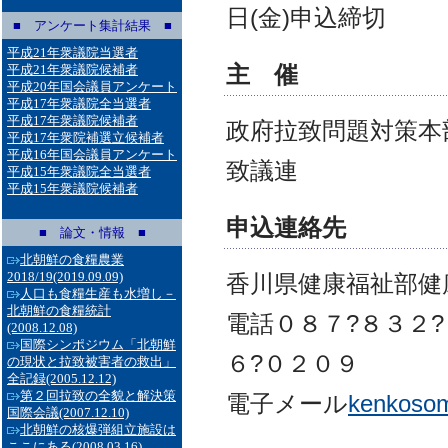
日(金)申込締切
■ アンケート集計結果 ■
平成21年衆議院当選者
主 催
平成21年衆議院候補者
平成20年国会議員アンケート
平成17年衆議院全当選者
平成17年衆議院候補者
政府拉致問題対策本
平成17年衆院補選立候補者
平成16年国会議員アンケート
致議連
平成15年衆議院全当選者
平成15年衆議院候補者
申込連絡先
■ 論文・情報 ■
北朝鮮の食糧農業
2018/19
(2019.09.09)
香川県健康福祉部健
人口も食糧生産も水増し－
北朝鮮の食糧統計
電話０８７?８３２?
(2008.12.08)
国際シンポジウム「北朝鮮
６?０２０９
の現状と拉致被害者の救出」
全記録
(2005.12.12)
第２回拉致の全貌と解決策
電子メール
kenkosom
国際会議
(2007.12.10)
北朝鮮の核爆弾組立施設は
ここにある
(2008.03.16)