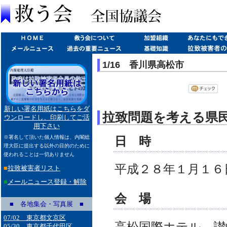
1/16 香川県高松市
新しい署名用紙はこちらをダ
拉致問題を考える県
ウンロードし、印刷してご活
用下さい
日 時
※署名して頂いた個人情報は、内閣総
理大臣に提出する以外の目的のために
使われることは一切ありません
平成２８年１月１６
■
拉致被害者リスト
■
メールニュース登録・解除
会 場
■ 各地集会・写真展 ■
07/02 東京都文京区
高松国際ホテル 讃岐
05/30 東京都千代田区