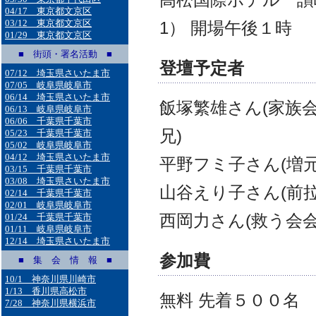
04/17 東京都文京区
03/12 東京都文京区
1） 開場午後１時
01/29 東京都文京区
■ 街頭・署名活動 ■
登壇予定者
07/12 埼玉県さいたま市
07/05 岐阜県岐阜市
06/14 埼玉県さいたま市
飯塚繁雄さん(家族
06/13 岐阜県岐阜市
06/06 千葉県千葉市
兄)
05/23 千葉県千葉市
05/02 岐阜県岐阜市
04/12 埼玉県さいたま市
平野フミ子さん(増
03/15 千葉県千葉市
03/08 埼玉県さいたま市
山谷えり子さん(前
02/14 千葉県千葉市
02/01 岐阜県岐阜市
西岡力さん(救う会
01/24 千葉県千葉市
01/11 岐阜県岐阜市
12/14 埼玉県さいたま市
参加費
■ 集 会 情 報 ■
10/1 神奈川県川崎市
1/13 香川県高松市
無料 先着５００名 
7/28 神奈川県横浜市