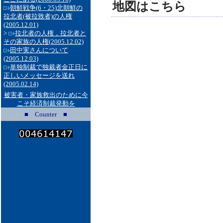
地図はこちら
朝鮮戦争(6・25)北朝鮮の
拉北者(被拉致者)の人権
(2005.12.01)
>
拉北者の人権，拉北者と
その家族の人権
(2005.12.02)
田中実さんについて
(2005.12.03)
単独制裁で独裁者金正日に
正しいメッセージを送れ
(2005.02.14)
被害者・家族救出のために今
こそ経済制裁発動を
■ Counter ■