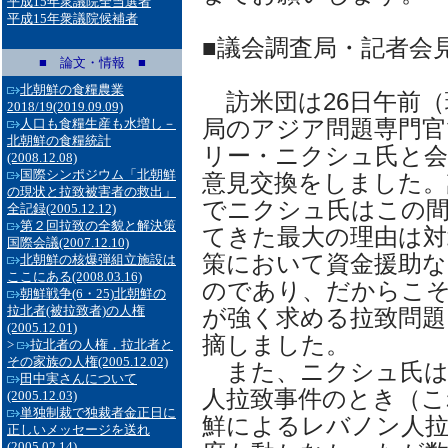
平成15年衆議院全当選者
平成15年衆議院候補者
■議会調査局・記者会見
■ 論文・情報 ■
北朝鮮の食糧農業
訪米団は26日午前（
2018/19
(2019.09.09)
局のアジア問題専門官
人口も食糧生産も水増し－
北朝鮮の食糧統計
リー・ニクシュ氏と会
(2008.12.08)
国際シンポジウム「北朝鮮
意見交換をしました。
の現状と拉致被害者の救出」
でニクシュ氏はこの間
全記録
(2005.12.12)
第２回拉致の全貌と解決策
てきた最大の理由は対
国際会議
(2007.12.10)
策において資金援助
北朝鮮の核爆弾組立施設は
ここにある
(2008.03.16)
のであり、だからこ
朝鮮戦争(6・25)北朝鮮の
拉北者(被拉致者)の人権
が強く求める拉致問
(2005.12.01)
摘しました。
>
拉北者の人権，拉北者と
その家族の人権
(2005.12.02)
また、ニクシュ氏は
田中実さんについて
人拉致事件のとき（こ
(2005.12.03)
単独制裁で独裁者金正日に
鮮によるレバノン人拉
正しいメッセージを送れ
(2005.02.14)