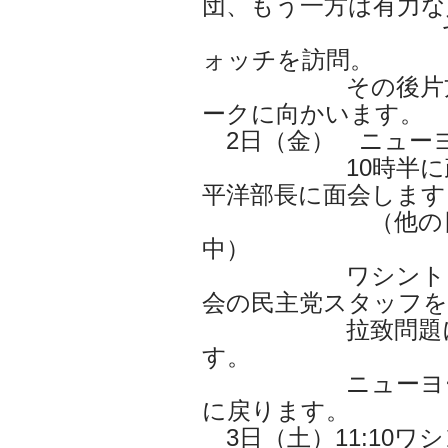
団、もう一方は有力な
であるヒュ
ォッチを訪問。
その後片方のグ
ークに向かいます。
2日（金） ニュー
10時半に政務
平洋部長に面会します
（他の日程は外
中）
ワシントン残留班
会の民主党スタッフを
拉致問題につい
す。
ニューヨーク班
に戻ります。
3日（土）11:10ワ