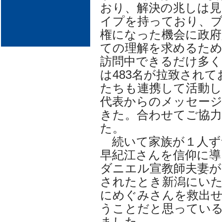
おり、解決の兆しは見
イプを持っており、
権になった機会に政府
ての理解を求めるた
訪問中できるだけ多く
は483名が拉致されて
たちも連携して活動し
代表からのメッセー
きた。合わせてご協
た。
続いて家族が１人ず
早紀江さんを信仰に導
ダニエル宣教師夫妻が
されたとき新潟にい
にめぐみさんを救出
うことだと思ってい
ました。