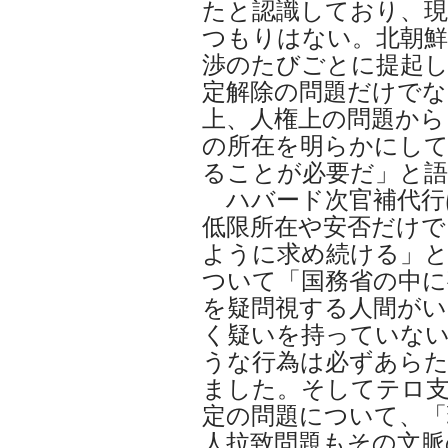
たと認識しており、現
つもりはない。北朝鮮
渉のたびごとに提起
定解除の問題だけでな
上、人権上の問題から
の所在を明らかにして
ることが必要だ」と
ハバード次官補代行
低限所在や安否だけで
ように求め続ける」
ついて「国務省の中に
を疑問視する人間がい
く疑いを持っていな
うな行為は必ずあら
ました。そしてテロ支
定の問題について、「
人拉致問題もその文脈