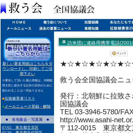
訪米団に連絡用携帯電話(2001/02
★☆★☆★☆★☆★☆
新しい署名用紙はこちらをダ
ウンロードし、印刷してご活
用下さい
救う会全国協議会ニュ
※署名して頂いた個人情報は、内閣総
理大臣に提出する以外の目的のために
使われることは一切ありません
発行：北朝鮮に拉致さ
■
拉致被害者リスト
国協議会
■
メールニュース登録・解除
TEL 03-3946-5780/FA
http://www.asahi-net.or.
■ 各地集会・写真展 ■
〒112-0015 東京都
07/02 東京都文京区
05/30 東京都千代田区