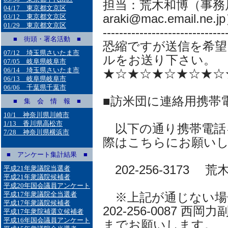
担当：荒木和博（事務局
04/17 東京都文京区
araki@mac.email.ne.j
03/12 東京都文京区
01/29 東京都文京区
------------------------------
■ 街頭・署名活動 ■
恐縮ですが送信を希望
07/12 埼玉県さいたま市
ルをお送り下さい。
07/05 岐阜県岐阜市
06/14 埼玉県さいたま市
★☆★☆★☆★☆★☆
06/13 岐阜県岐阜市
06/06 千葉県千葉市
■訪米団に連絡用携帯
■ 集 会 情 報 ■
10/1 神奈川県川崎市
1/13 香川県高松市
以下の通り携帯電話
7/28 神奈川県横浜市
際はこちらにお願い
■ アンケート集計結果 ■
202-256-3173
平成21年衆議院当選者
平成21年衆議院候補者
平成20年国会議員アンケート
平成17年衆議院全当選者
※上記が通じない場
平成17年衆議院候補者
202-256-0087 西
平成17年衆院補選立候補者
平成16年国会議員アンケート
までお願いします。