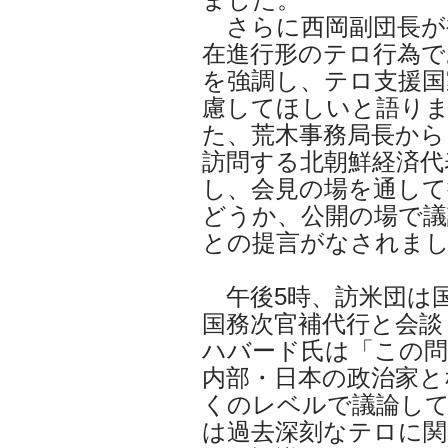
さらに西岡副団長が
在進行形のテロ行為で
を強調し、テロ支援国
慮してほしいと語り
た、荒木事務局長から
訪問する北朝鮮経済代
し、会見の場を通し
どうか、公開の場で議
との提言がなされま
午後5時、訪米団は
国務次官補代行と会談
ハバード氏は「この問
内部・日本の政治家と
くのレベルで議論し
は過去深刻なテロに