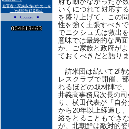
府も動かなかったが
被害者・家族救出のために今
いくにつれて対応す
こそ経済制裁発動を
を盛り上げて、この問
■ Counter ■
性を強く主張すべき
でニクシュ氏は救出
意味では最終的な局面
か、ご家族と政府がよ
ておくべきだと語り
訪米団は続いて2時
レスクラブで開催。部
れるほどの取材陣で、
井義高事務局次長の司
り、横田代表が「自分
から20年以上経過し
絡をとることもでき
が、北朝鮮は敵対的姿