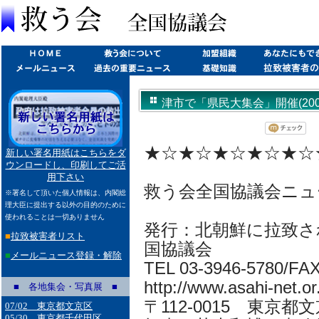
津市で「県民大集会」開催(2001/
★☆★☆★☆★☆★☆
新しい署名用紙はこちらをダ
ウンロードし、印刷してご活
用下さい
救う会全国協議会ニュ
※署名して頂いた個人情報は、内閣総
理大臣に提出する以外の目的のために
使われることは一切ありません
発行：北朝鮮に拉致さ
■
拉致被害者リスト
国協議会
■
メールニュース登録・解除
TEL 03-3946-5780/FA
http://www.asahi-net.or.
■ 各地集会・写真展 ■
〒112-0015 東京都
07/02 東京都文京区
05/30 東京都千代田区