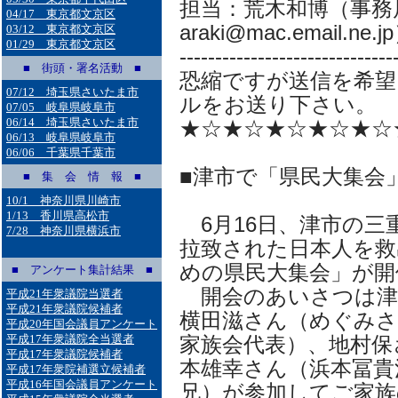
担当：荒木和博（事務局
04/17 東京都文京区
araki@mac.email.ne.j
03/12 東京都文京区
01/29 東京都文京区
------------------------------
■ 街頭・署名活動 ■
恐縮ですが送信を希望
07/12 埼玉県さいたま市
ルをお送り下さい。
07/05 岐阜県岐阜市
06/14 埼玉県さいたま市
★☆★☆★☆★☆★☆
06/13 岐阜県岐阜市
06/06 千葉県千葉市
■津市で「県民大集会
■ 集 会 情 報 ■
10/1 神奈川県川崎市
1/13 香川県高松市
6月16日、津市の三
7/28 神奈川県横浜市
拉致された日本人を救
めの県民大集会」が開
■ アンケート集計結果 ■
開会のあいさつは津
平成21年衆議院当選者
平成21年衆議院候補者
横田滋さん（めぐみさ
平成20年国会議員アンケート
平成17年衆議院全当選者
家族会代表）、地村保
平成17年衆議院候補者
本雄幸さん（浜本冨貴
平成17年衆院補選立候補者
平成16年国会議員アンケート
兄）が参加してご家