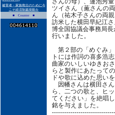
さんの母）、蓮池秀量
被害者・家族救出のために今
ツイさん（薫さんの両
こそ経済制裁発動を
ん（祐木子さんの両親
■ Counter ■
訪米した横田早紀江さ
博全国協議会事務局長
行いました。
第２部の「めぐみ」
トには作詞の喜多浩志
曲家のいしいゆきお
らと製作にあたって
ドや歌に込めた思い
因幡さんは横田さん
ら、二つの歌と、ヒ
てください」を絶唱し
銘を与えました。
------------------------------