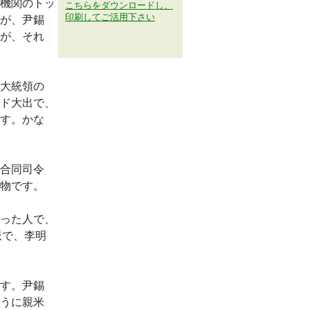
機関のトッ
こちらをダウンロードし、
印刷してご活用下さい
が、尹錫
が、それ
大統領の
ド大出で、
す。かな
合同司令
物です。
った人で、
派で、李明
す。尹錫
うに親米