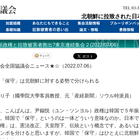
TEL:03-
北朝鮮に拉致された日
政権と拉致被害者救出?東京連続集会２(2022/07/06)
会全国協議会ニュース★☆（2022.07.06）
「保守」は北朝鮮に対する姿勢で分けられる
り子（國學院大學客員教授、元「産経新聞」ソウル特派員）
、こんばんは。尹錫悦（ユン・ソンヨル）政権は韓国で５年振
。韓国で「保守」というのは一体どういう意味なのか。日本で
権」は、憲法改正、天皇陛下、伝統という概念です。あるいは
ンポを分けると思いますが、韓国で「保守」はひとえに北朝鮮