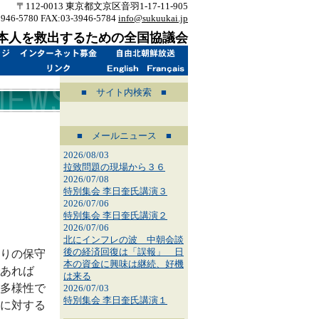
〒112-0013 東京都文京区音羽1-17-11-905
3946-5780 FAX:03-3946-5784
info@sukuukai.jp
本人を救出するための全国協議会
■ サイト内検索 ■
■ メールニュース ■
2026/08/03
拉致問題の現場から３６
2026/07/08
特別集会 李日奎氏講演３
2026/07/06
特別集会 李日奎氏講演２
2026/07/06
北にインフレの波 中朝会談
後の経済回復は「誤報」 日
りの保守
本の資金に興味は継続、好機
あれば
は来る
多様性で
2026/07/03
特別集会 李日奎氏講演１
に対する