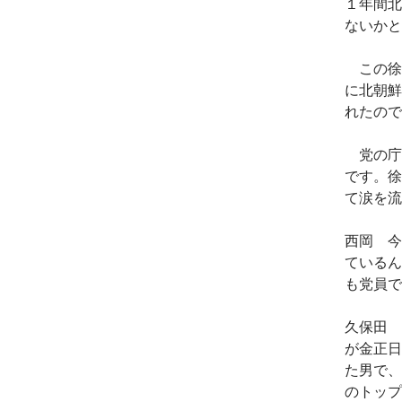
１年間北
ないかと
この徐
に北朝鮮
れたので
党の庁
です。徐
て涙を流
西岡 今
ているん
も党員で
久保田 
が金正日
た男で、
のトップ