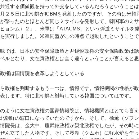
共通する価値観を持って外交をしているんだろうということは
月２５日に北朝鮮がICBMを発射したのですが、その時は米韓
が撃ったのとほとんど同じミサイルを発射して、韓国軍のミサ
ヒョンム）２」、米軍は「ATACMS」という弾道ミサイルを
を実行しました。米韓同盟がこの時点で起動したということで
味では、日本の安全保障政策と尹錫悦政権の安全保障政策は話
ベルとなり、文在寅政権とは全く違うということが言えると思
政権は国情院を改革しようとしている
ら政権を判断するもう一つは、情報です。情報機関の性格が政
表します。特に北朝鮮と対峙している韓国についてはです。
のように文在寅政権の国家情報院は、情報機関とはとても言え
北朝鮮の窓口になっていたのですから。そして、徐薫（ソフン
情院長は、金大中、廬武鉉政権が親北政権でしたが、その時に
ぜん立てした人物です。そして琴湖（クムホ）に軽水炉を作っ