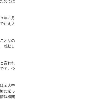
たのでは
８年３月
で迎え入
ことなの
、感動し
と言われ
です。今
は金大中
鮮に送っ
情報機関