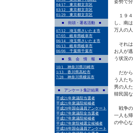
姿勢で分
04/17 東京都文京区
03/12 東京都文京区
01/29 東京都文京区
１９４
し、南は
■ 街頭・署名活動 ■
万人の人
07/12 埼玉県さいたま市
07/05 岐阜県岐阜市
06/14 埼玉県さいたま市
それは
06/13 岐阜県岐阜市
06/06 千葉県千葉市
お人が逃
う状況の
■ 集 会 情 報 ■
10/1 神奈川県川崎市
1/13 香川県高松市
だから
7/28 神奈川県横浜市
う人たち
男の人た
■ アンケート集計結果 ■
韓民国な
平成21年衆議院当選者
平成21年衆議院候補者
戦争の
平成20年国会議員アンケート
平成17年衆議院全当選者
一人も帰
平成17年衆議院候補者
の中心な
平成17年衆院補選立候補者
平成16年国会議員アンケート