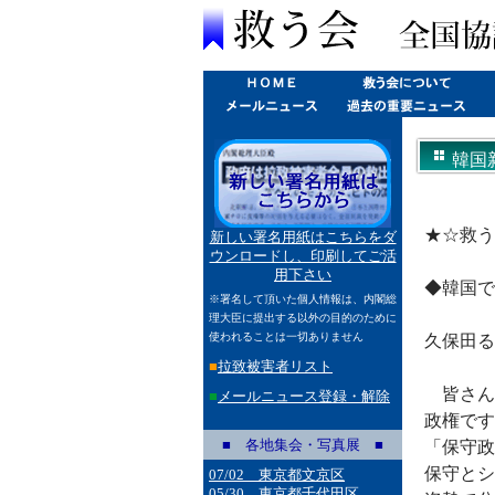
韓国新
★☆救う
新しい署名用紙はこちらをダ
ウンロードし、印刷してご活
用下さい
◆韓国で
※署名して頂いた個人情報は、内閣総
理大臣に提出する以外の目的のために
使われることは一切ありません
久保田る
■
拉致被害者リスト
皆さん
■
メールニュース登録・解除
政権です
■ 各地集会・写真展 ■
「保守政
保守とシ
07/02 東京都文京区
05/30 東京都千代田区