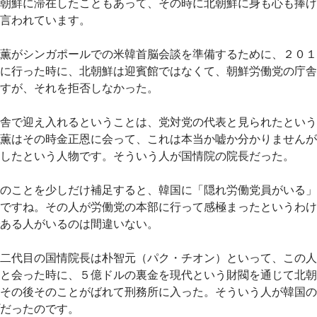
朝鮮に滞在したこともあって、その時に北朝鮮に身も心も捧げ
言われています。
薫がシンガポールでの米韓首脳会談を準備するために、２０１
に行った時に、北朝鮮は迎賓館ではなくて、朝鮮労働党の庁舎
すが、それを拒否しなかった。
舎で迎え入れるということは、党対党の代表と見られたという
薫はその時金正恩に会って、これは本当か嘘か分かりませんが
したという人物です。そういう人が国情院の院長だった。
のことを少しだけ補足すると、韓国に「隠れ労働党員がいる」
ですね。その人が労働党の本部に行って感極まったというわけ
ある人がいるのは間違いない。
二代目の国情院長は朴智元（パク・チオン）といって、この人
と会った時に、５億ドルの裏金を現代という財閥を通じて北朝
その後そのことがばれて刑務所に入った。そういう人が韓国の
だったのです。