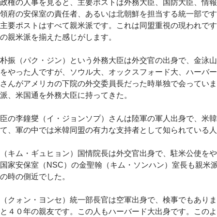
政権の人事を見ると、主要ポストは外務大臣、国防大臣、情報
領府の安保室の責任者、あるいは北朝鮮を担当する統一部です
主要ポストはすべて親米派です。これは同盟重視の現われです
の親米派を揃えた感じがします。
朴振（パク・ジン）という外務大臣は外交官の出身で、金泳山
をやった人ですが、ソウル大、オックスフォード大、ハーバー
さんがアメリカの下院の外交委員長だった時単独で会っていま
派、米国通を外務大臣に持ってきた。
臣の李鐘燮（イ・ジョンソプ）さんは陸軍の軍人出身で、米韓
て、軍の中では米韓同盟の有力な支持者として知られている人
（キム・ギュヒョン）国情院長は外交官出身で、駐米公使をや
国家安保室（NSC）の金聖翰（キム・ソンハン）室長も親米
の時の側近でした。
（クォン・ヨンセ）統一部長官は空軍出身で、検事でもありま
と４０年の親友です。この人もハーバード大出身です。このよ