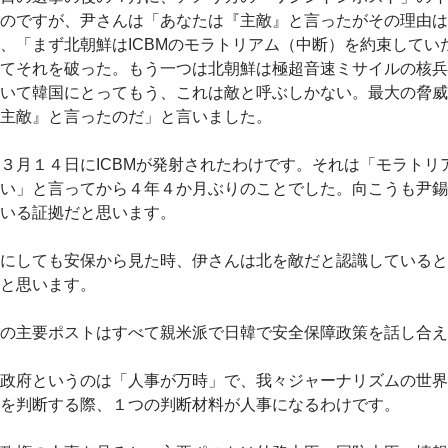
のですが、尹さんは「あなたは『主敵』と言ったがその理由は
、「まず北朝鮮はICBMのモラトリアム（中断）を約束していた
てそれを破った。もう一つは北朝鮮は極超音速ミサイルの核兵
いて韓国にとってもう、これは敵と呼ぶしかない。最大の脅威
主敵』と言ったのだ」と言いました。
月１４日にICBMが発射されたわけです。それは「モラトリア
い」と言ってから４年４か月ぶりのことでした。向こうも尹錫
いる証拠だと思います。
にしても安保から見た時、伊さんは北を敵だと認識していると
と思います。
の主要ポストはすべて親米派で日韓で安全保障政策を話し合え
政府というのは「人事が万時」で、我々ジャーナリズムの世界
を判断する際、１つの判断材料が人事になるわけです。