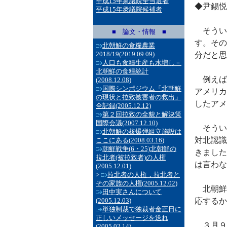
平成15年衆議院全当選者
◆尹錫悦
平成15年衆議院候補者
そうい
■ 論文・情報 ■
す。その
北朝鮮の食糧農業
2018/19
(2019.09.09)
分だと思
人口も食糧生産も水増し－
北朝鮮の食糧統計
例えば
(2008.12.08)
国際シンポジウム「北朝鮮
アメリカ
の現状と拉致被害者の救出」
したアメ
全記録
(2005.12.12)
第２回拉致の全貌と解決策
国際会議
(2007.12.10)
そうい
北朝鮮の核爆弾組立施設は
対北認識
ここにある
(2008.03.16)
朝鮮戦争(6・25)北朝鮮の
きました
拉北者(被拉致者)の人権
は言わな
(2005.12.01)
>
拉北者の人権，拉北者と
その家族の人権
(2005.12.02)
北朝鮮
田中実さんについて
(2005.12.03)
応するか
単独制裁で独裁者金正日に
正しいメッセージを送れ
３月９
(2005.02.14)