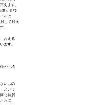
言えます。
両軍が直後
イルは
発射して対抗
す。
し合える
います。
権の性格
ないもの
）という
南北首脳
た時に、