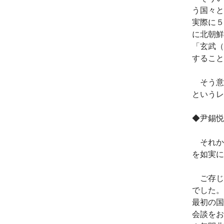
う国々と
実際に５
に北朝鮮
「玄武（
すること
そう意
というレ
◆尹錫悦
それか
を如実に
ご存じ
でした。
最初の国
会談をお