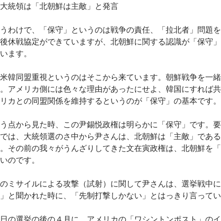
大統領は「北朝鮮は主敵」と発言
うわけで、「保守」というのは戦争の責任、「拉北者」問題を
後休戦協定ができていますが、北朝鮮に関する認識が「保守」
います。
米韓同盟重視というのはそこから来ています。朝鮮戦争を一緒
。アメリカ側には色々な理由があったにせよ、韓国にすれば共
リカとの同盟関係を維持するというのが「保守」の基本です。
う点から見た時、この尹錫悦政権は明らかに「保守」です。要
では、大統領選のさ中から尹さんは、北朝鮮は「主敵」である
。その前の我々がうんざりしてきた文在寅政権は、北朝鮮を「
いのです。
のミサイルによる攻撃（試射）に関して尹さんは、選挙戦中に
」と聞かれた時に、「先制打撃しかない」とはっきり言ってい
日の選挙の後の４月に、アメリカの「ワシントンポスト」のイ