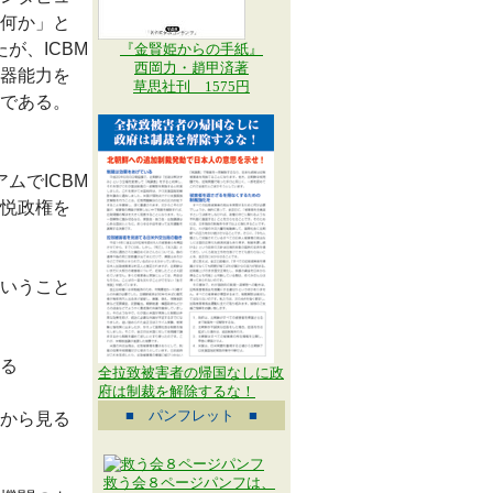
何か」と
が、ICBM
『金賢姫からの手紙』
西岡力・趙甲済著
器能力を
草思社刊 1575円
である。
ムでICBM
悦政権を
いうこと
る
全拉致被害者の帰国なしに政
府は制裁を解除するな！
■ パンフレット ■
から見る
救う会８ページパンフは、