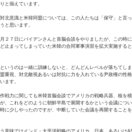
りと揃えています。
対北意識と米韓同盟については、この人たちは「保守」と言っ
うと思います。
月２７日にバイデンさんと首脳会談をやりましたが、この時に
ど止まってしまっていた米韓の合同軍事演習を拡大実施すると
というのは一緒に訓練しないと、どんどんレベルが落ちてしま
盟重視、対北敵視あるいは対抗に力を入れている尹政権の性格
います。
作戦力に関しても米韓首脳会談でアメリカの戦略兵器、核を積
が、これをどのように朝鮮半島で展開するかという会議につい
時に少しやったのですが、中断していた会議を再開することを
意味ではインド・太平洋戦略のアメリカ、日本、あるいはAS