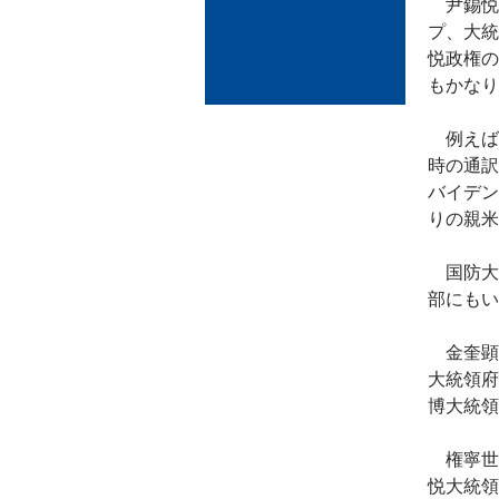
尹錫悦
プ、大統
悦政権の
もかなり
例えば
時の通訳
バイデン
りの親米
国防大
部にもい
金奎顕
大統領府
博大統領
権寧世
悦大統領