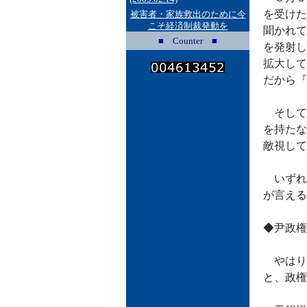
を受けた
被害者・家族救出のために今
こそ経済制裁発動を
聞かれて
■ Counter ■
を発射し
拡大して
だから『
そして３
を持たな
敵視して
いずれ
が言える
◆尹政権
やはり
と、政権