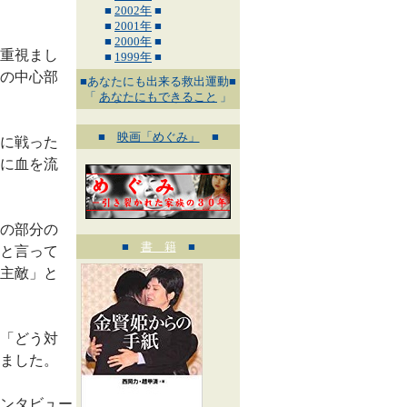
■
2002年
■
■
2001年
■
■
2000年
■
重視まし
■
1999年
■
の中心部
■あなたにも出来る救出運動■
「
あなたにもできること
」
■
映画「めぐみ」
■
に戦った
に血を流
の部分の
■
書 籍
■
と言って
主敵」と
「どう対
ました。
ンタビュー