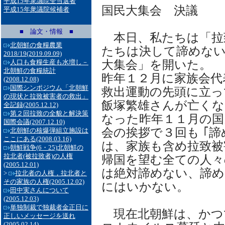
平成15年衆議院全当選者
国民大集会 決議
平成15年衆議院候補者
■ 論文・情報 ■
本日、私たちは「拉
北朝鮮の食糧農業
たちは決して諦めな
2018/19
(2019.09.09)
大集会」を開いた。
人口も食糧生産も水増し－
北朝鮮の食糧統計
昨年１２月に家族会代
(2008.12.08)
国際シンポジウム「北朝鮮
救出運動の先頭に立っ
の現状と拉致被害者の救出」
飯塚繁雄さんが亡くな
全記録
(2005.12.12)
第２回拉致の全貌と解決策
なった昨年１１月の国
国際会議
(2007.12.10)
会の挨拶で３回も ｢諦
北朝鮮の核爆弾組立施設は
ここにある
(2008.03.16)
は、家族も含め拉致被
朝鮮戦争(6・25)北朝鮮の
拉北者(被拉致者)の人権
帰国を望む全ての人々
(2005.12.01)
は絶対諦めない、諦
>
拉北者の人権，拉北者と
その家族の人権
(2005.12.02)
にはいかない。
田中実さんについて
(2005.12.03)
単独制裁で独裁者金正日に
現在北朝鮮は、かつ
正しいメッセージを送れ
(2005.02.14)