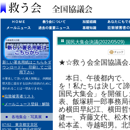
国民大集会決議(2022/05/29)
★☆救う会全国協議会ニュ
新しい署名用紙はこちらをダ
ウンロードし、印刷してご活
用下さい
本日、午後都内で、
※署名して頂いた個人情報は、内閣総
理大臣に提出する以外の目的のために
を！私たちは決して
使われることは一切ありません
国民大集会」を開催し
■
拉致被害者リスト
表、飯塚耕一郎事務局
■
メールニュース登録・解除
め横田早紀江、横田哲
健一、斉藤文代、松木
■ 各地集会・写真展 ■
松本孟、寺越昭男。北
07/02 東京都文京区
05/30 東京都千代田区