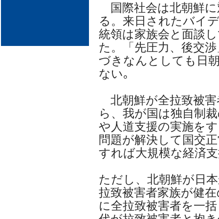
国際社会は北朝鮮に
る。来日されたバイ
統領は家族会と面談し
た。「先圧力、後交渉
づきなんとしても日
ない｡
北朝鮮が全拉致被害
ら、我が国は独自制裁
や人道支援の実施をす
問題が解決して国交正
すれば大規模な経済支
ただし、北朝鮮が日本
拉致被害者家族が健在
に全拉致被害者を一括
代が拉致被害者と抱き