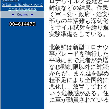
ロナウイルス蔓延と中
被害者・家族救出のために今
封鎖などの結果、住民
こそ経済制裁発動を
く軍・党・政府・治安
■ Counter ■
部らの生活難も深刻化
ミサイル試射を繰り返
実験準備をしている。
北朝鮮は新型コロナウ
事パレードを強行した
平壌にまで患者が急増
な移動制限以外に対策
からだ。まん延を認め
糧不足により全国的に
悪化し、放置してお
いう危機感がある。住
に軍が動員されてい