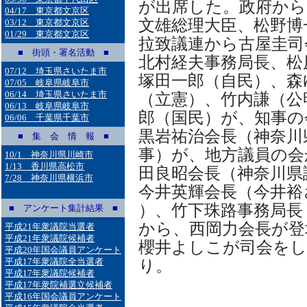
が出席した。政府から
04/17 東京都文京区
文雄総理大臣、松野博
03/12 東京都文京区
01/29 東京都文京区
拉致議連から古屋圭司
■ 街頭・署名活動 ■
北村経夫事務局長、松
07/12 埼玉県さいたま市
塚田一郎（自民）、森
07/05 岐阜県岐阜市
06/14 埼玉県さいたま市
（立憲）、竹内謙（公
06/13 岐阜県岐阜市
郎（国民）が、知事の
06/06 千葉県千葉市
黒岩祐治会長（神奈川
■ 集 会 情 報 ■
事）が、地方議員の会
10/1 神奈川県川崎市
1/13 香川県高松市
田良昭会長（神奈川県
7/28 神奈川県横浜市
今井英輝会長（今井裕
）、竹下珠路事務局長
■ アンケート集計結果 ■
から、西岡力会長が登
平成21年衆議院当選者
平成21年衆議院候補者
櫻井よしこが司会をし
平成20年国会議員アンケート
平成17年衆議院全当選者
り。
平成17年衆議院候補者
平成17年衆院補選立候補者
平成16年国会議員アンケート