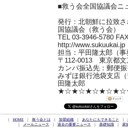
■救う会全国協議会ニ
発行：北朝鮮に拉致さ
国協議会（救う会）
TEL 03-3946-5780 FAX
http://www.sukuukai.jp
担当：平田隆太郎（事務局長 i
〒112-0013 東京都文京
カンパ振込先：郵便振替口
みずほ銀行池袋支店（普
田隆太郎
★☆★☆★☆★☆★☆
|
HOME
|
救う会とは
|
加盟組織
|
あなたにもできること
|
|
メールニュース
|
過去の重要ニュース
|
基礎知識
|
家