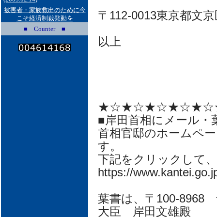
被害者・家族救出のために今
〒112-0013東京都文京区
こそ経済制裁発動を
■ Counter ■
以上
★☆★☆★☆★☆★☆
■岸田首相にメール・
首相官邸のホームペー
す。
下記をクリックして
https://www.kantei.go.jp
葉書は、〒100-896
大臣 岸田文雄殿