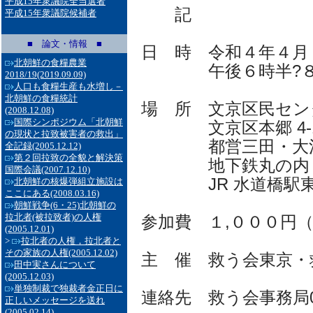
平成15年衆議院全当選者
記
平成15年衆議院候補者
■ 論文・情報 ■
日 時 令和４年４月２
北朝鮮の食糧農業
午後６時半?８時
2018/19
(2019.09.09)
人口も食糧生産も水増し－
北朝鮮の食糧統計
場 所 文京区民センター
(2008.12.08)
国際シンポジウム「北朝鮮
文京区本郷 4-15
の現状と拉致被害者の救出」
都営三田・大江戸
全記録
(2005.12.12)
第２回拉致の全貌と解決策
地下鉄丸の内・南
国際会議
(2007.12.10)
JR 水道橋駅東口
北朝鮮の核爆弾組立施設は
ここにある
(2008.03.16)
朝鮮戦争(6・25)北朝鮮の
拉北者(被拉致者)の人権
参加費 １,０００円
(2005.12.01)
>
拉北者の人権，拉北者と
その家族の人権
(2005.12.02)
主 催 救う会東京・
田中実さんについて
(2005.12.03)
単独制裁で独裁者金正日に
連絡先 救う会事務局03-39
正しいメッセージを送れ
(2005.02.14)