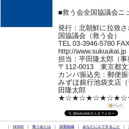
■救う会全国協議会ニ
発行：北朝鮮に拉致さ
国協議会（救う会）
TEL 03-3946-5780 FAX
http://www.sukuukai.jp
担当：平田隆太郎（事務局長 i
〒112-0013 東京都文京
カンパ振込先：郵便振替口
みずほ銀行池袋支店（普
田隆太郎
★☆★☆★☆★☆★☆
|
HOME
|
救う会とは
|
加盟組織
|
あなたにもできること
|