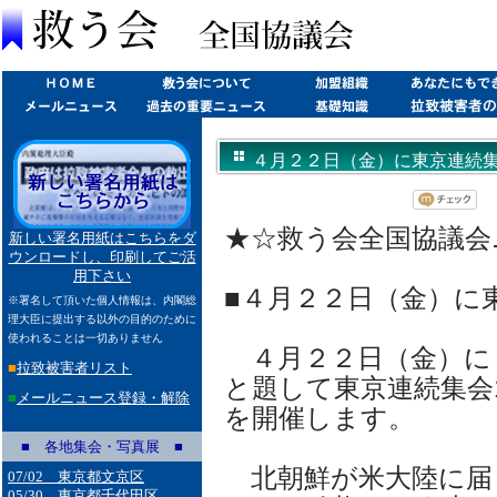
４月２２日（金）に東京連続集会開催
★☆救う会全国協議会ニュ
新しい署名用紙はこちらをダ
ウンロードし、印刷してご活
用下さい
■４月２２日（金）に
※署名して頂いた個人情報は、内閣総
理大臣に提出する以外の目的のために
使われることは一切ありません
４月２２日（金）に
■
拉致被害者リスト
と題して東京連続集会1
■
メールニュース登録・解除
を開催します。
■ 各地集会・写真展 ■
北朝鮮が米大陸に届
07/02 東京都文京区
05/30 東京都千代田区