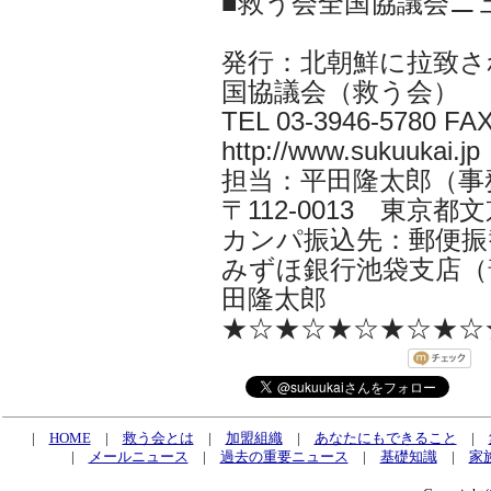
■救う会全国協議会ニ
発行：北朝鮮に拉致さ
国協議会（救う会）
TEL 03-3946-5780 FAX
http://www.sukuukai.jp
担当：平田隆太郎（事務局長 i
〒112-0013 東京都文京
カンパ振込先：郵便振替口
みずほ銀行池袋支店（普
田隆太郎
★☆★☆★☆★☆★☆
|
HOME
|
救う会とは
|
加盟組織
|
あなたにもできること
|
|
メールニュース
|
過去の重要ニュース
|
基礎知識
|
家