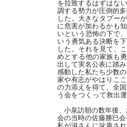
を拉致するはずはない
調する勢力が圧倒的多
した。大きなタブー
に危害が加わるかも
いという恐怖の下で
いう勇気ある決断を下
した。それを見て、
めとする他の家族も勇
出して実名公表に踏み
感動した私たち少数の
家や有志がやはりこ
の力添えを得て、全国
う会をつくって救出
小泉訪朝の数年後、
会の当時の佐藤勝巳会
私が滋さんに叱責され