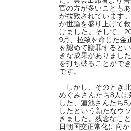
た。集会出席者より警
官の方が多いことも
が拉致されています
か世論を盛り上げて救
けました。そして、20
9月、拉致を命じた金
を認めて謝罪すると
きな成果がありまし
を打ち破ることがで
です。
しかし、そのとき北
めぐみさんたち8人は
した、蓮池さんたち5
したという新たなウ
きました。残念なこと
日朝国交正常化に向か