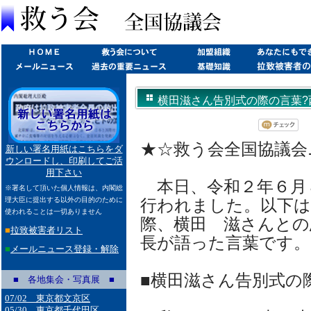
横田滋さん告別式の際の言葉?西岡力(
★☆救う会全国協議会ニュ
新しい署名用紙はこちらをダ
ウンロードし、印刷してご活
用下さい
本日、令和２年６月
※署名して頂いた個人情報は、内閣総
理大臣に提出する以外の目的のために
行われました。以下
使われることは一切ありません
際、横田 滋さんとの
■
拉致被害者リスト
長が語った言葉です。
■
メールニュース登録・解除
■横田滋さん告別式の
■ 各地集会・写真展 ■
07/02 東京都文京区
05/30 東京都千代田区