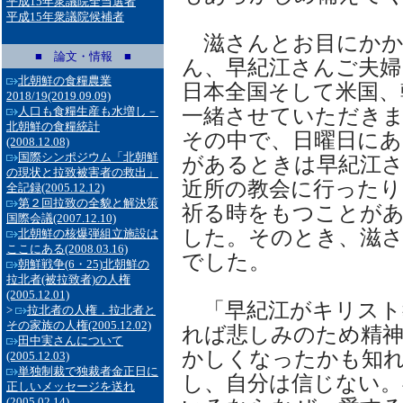
平成15年衆議院全当選者
平成15年衆議院候補者
滋さんとお目にかか
■ 論文・情報 ■
ん、早紀江さんご夫婦
北朝鮮の食糧農業
日本全国そして米国
2018/19
(2019.09.09)
一緒させていただき
人口も食糧生産も水増し－
北朝鮮の食糧統計
その中で、日曜日にあ
(2008.12.08)
国際シンポジウム「北朝鮮
があるときは早紀江
の現状と拉致被害者の救出」
近所の教会に行ったり
全記録
(2005.12.12)
第２回拉致の全貌と解決策
祈る時をもつことが
国際会議
(2007.12.10)
した。そのとき、滋
北朝鮮の核爆弾組立施設は
ここにある
(2008.03.16)
でした。
朝鮮戦争(6・25)北朝鮮の
拉北者(被拉致者)の人権
(2005.12.01)
「早紀江がキリスト
>
拉北者の人権，拉北者と
その家族の人権
(2005.12.02)
れば悲しみのため精
田中実さんについて
かしくなったかも知
(2005.12.03)
単独制裁で独裁者金正日に
し、自分は信じない。
正しいメッセージを送れ
(2005.02.14)