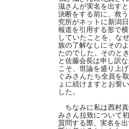
滋さんが実名を出す
決断をする前に、救う
究所がネットに新潟日
報道を引用する形で横
していたことを、な
族の了解なしにその
たのでした。そのと
と佐藤会長は申し訳な
こそ、世論を盛り上げ
ぐみさんたち全員を
ょに続けますとお誓
した。
ちなみに私は西村真悟
みさん拉致について
質問する際、実名を出