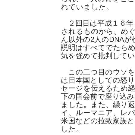
れていました。
２回目は平成１６年
されるものから、め
ん以外の2人のDNA
説明はすべてでたら
気を強めて批判して
この二つ目のウソを
は日本国としての怒
セージを伝えるため経
下の国会前で座り込み
ました。また、繰り返
イ、ルーマニア、レ
米国などの拉致家族と
した。