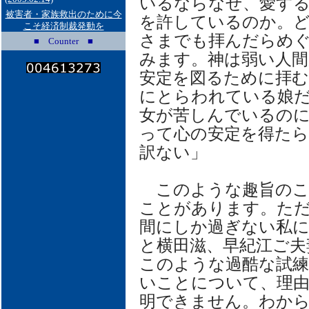
いるならなぜ、愛す
被害者・家族救出のために今
を許しているのか。
こそ経済制裁発動を
さまでも拝んだらめ
■ Counter ■
みます。神は弱い人間
安定を図るために拝む
にとらわれている娘
女が苦しんでいるの
って心の安定を得たら
訳ない」
このような趣旨のこ
ことがあります。た
間にしか過ぎない私
と横田滋、早紀江ご夫
このような過酷な試
いことについて、理
明できません。わか