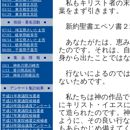
私もキリスト者の末
04/17 東京都文京区
葉をまず引きます。
03/12 東京都文京区
01/29 東京都文京区
■ 街頭・署名活動 ■
新約聖書エペソ書２
07/12 埼玉県さいたま市
07/05 岐阜県岐阜市
06/14 埼玉県さいたま市
あなたがたは、恵み
06/13 岐阜県岐阜市
たのです。それは、自
06/06 千葉県千葉市
身から出たことでは
■ 集 会 情 報 ■
10/1 神奈川県川崎市
1/13 香川県高松市
行ないによるのでは
7/28 神奈川県横浜市
ないためです。
■ アンケート集計結果 ■
私たちは神の作品で
平成21年衆議院当選者
平成21年衆議院候補者
にキリスト・イエス
平成20年国会議員アンケート
平成17年衆議院全当選者
て造られたのです。
平成17年衆議院候補者
ように、その良い行
平成17年衆院補選立候補者
平成16年国会議員アンケート
もあらかじめ備えて