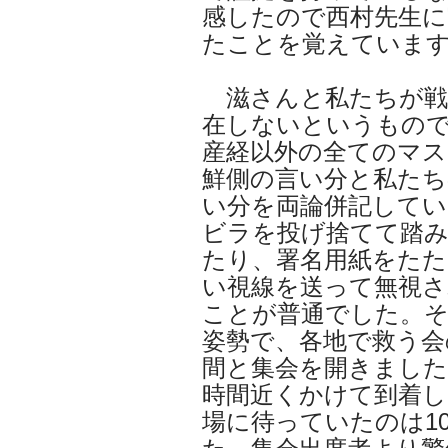
感したので西村先生
たことを覚えていま
滋さんと私たちが戦
在しないというもの
産経以外の全てのマス
鮮側の言い分と私たち
い分を両論併記してい
ビラを投げ捨てて踏
たり、署名用紙をた
い視線を送って無視さ
ことが普通でした。
姿勢で、各地で救う会
間と集会を開きました
時間近くかけて到着し
場に待っていたのは1