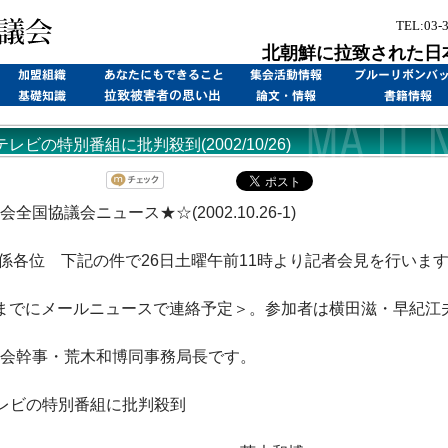
TEL:03-
北朝鮮に拉致された日
レビの特別番組に批判殺到(2002/10/26)
全国協議会ニュース★☆(2002.10.26-1)
係各位 下記の件で26日土曜午前11時より記者会見を行いま
までにメールニュースで連絡予定＞。参加者は横田滋・早紀江
会幹事・荒木和博同事務局長です。
レビの特別番組に批判殺到