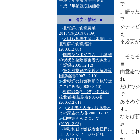
平成15年衆議院全当選者
で
平成15年衆議院候補者
」語った
フ
■ 論文・情報 ■
ジテレビ
北朝鮮の食糧農業
2018/19
(2019.09.09)
え
人口も食糧生産も水増し－
る必要が
北朝鮮の食糧統計
(2008.12.08)
国際シンポジウム「北朝鮮
そもそ
の現状と拉致被害者の救出」
自
全記録
(2005.12.12)
第２回拉致の全貌と解決策
由意志で
国際会議
(2007.12.10)
れ
北朝鮮の核爆弾組立施設は
だけでジ
ここにある
(2008.03.16)
朝鮮戦争(6・25)北朝鮮の
で
拉北者(被拉致者)の人権
あるめぐ
(2005.12.01)
>
拉北者の人権，拉北者と
す。
その家族の人権
(2005.12.02)
ならば新
田中実さんについて
(2005.12.03)
返
単独制裁で独裁者金正日に
し、これ
正しいメッセージを送れ
か
(2005.02.14)