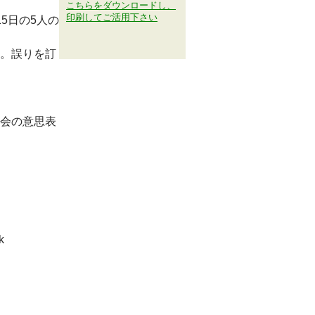
こちらをダウンロードし、
印刷してご活用下さい
5日の5人の
。誤りを訂
会の意思表
k