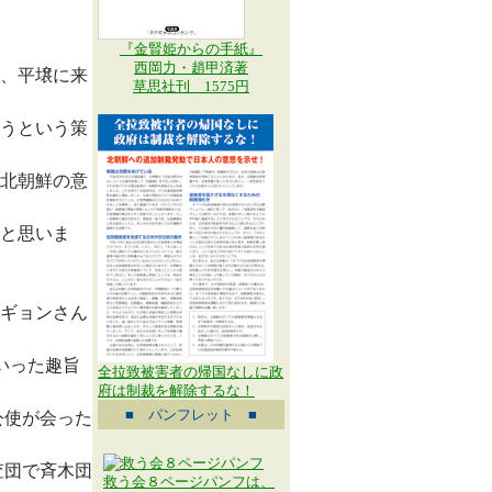
『金賢姫からの手紙』
西岡力・趙甲済著
、平壌に来
草思社刊 1575円
うという策
北朝鮮の意
と思いま
ギョンさん
いった趣旨
全拉致被害者の帰国なしに政
府は制裁を解除するな！
■ パンフレット ■
公使が会った
査団で斉木団
救う会８ページパンフは、