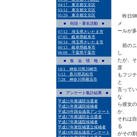
04/17 東京都文京区
03/12 東京都文京区
01/29 東京都文京区
昨日9
メ
■ 街頭・署名活動 ■
ールが多
07/12 埼玉県さいたま市
07/05 岐阜県岐阜市
06/14 埼玉県さいたま市
前のニ
06/13 岐阜県岐阜市
06/06 千葉県千葉市
し
たが、そ
■ 集 会 情 報 ■
度
10/1 神奈川県川崎市
1/13 香川県高松市
もフジテ
7/28 神奈川県横浜市
と
言ってい
■ アンケート集計結果 ■
な
平成21年衆議院当選者
ら彼女の
平成21年衆議院候補者
か、
平成20年国会議員アンケート
平成17年衆議院全当選者
それは自
平成17年衆議院候補者
る
平成17年衆院補選立候補者
平成16年国会議員アンケート
がその割