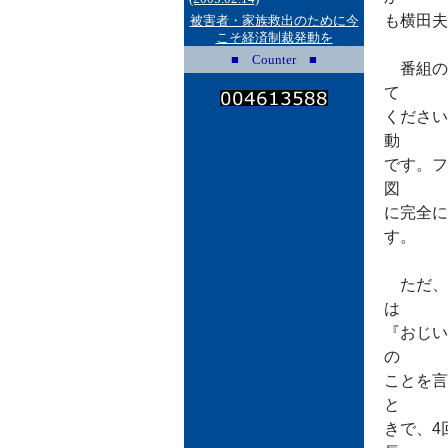
も横田夫
被害者・家族救出のために今
こそ経済制裁発動を
■ Counter ■
番組の
て
ください
動
です。フ
図
に完全に
す。
ただ、
は
『おじい
の
ことを言
と
きで、4