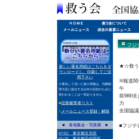
フジテ
★☆救う会
新しい署名用紙はこちらをダ
ウンロードし、印刷してご活
用下さい
※報道関
※署名して頂いた個人情報は、内閣総
午
理大臣に提出する以外の目的のために
使われることは一切ありません
前9時頃
■
拉致被害者リスト
力
全国協議
■
メールニュース登録・解除
■ 各地集会・写真展 ■
■フジテ
07/02 東京都文京区
05/30 東京都千代田区