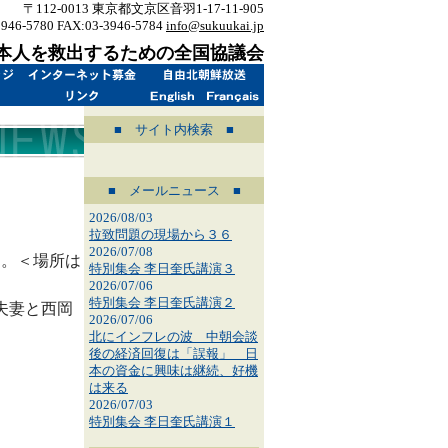
〒112-0013 東京都文京区音羽1-17-11-905
3946-5780 FAX:03-3946-5784
info@sukuukai.jp
本人を救出するための全国協議会
■ サイト内検索 ■
■ メールニュース ■
2026/08/03
拉致問題の現場から３６
2026/07/08
す。＜場所は
特別集会 李日奎氏講演３
2026/07/06
特別集会 李日奎氏講演２
夫妻と西岡
2026/07/06
北にインフレの波 中朝会談
後の経済回復は「誤報」 日
本の資金に興味は継続、好機
は来る
2026/07/03
特別集会 李日奎氏講演１