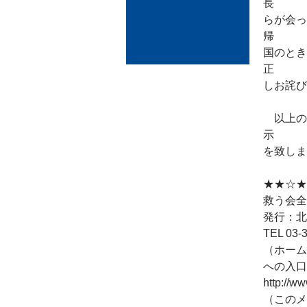
長
らが会っ
帰
国のとき
正
しお詫び
以上の
示
を致しま
★★☆★
救う会全
発行：北
TEL 03-3
（ホーム
への入口
http://w
（このメ