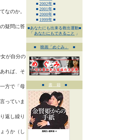
■
2002年
■
■
2001年
■
てなのか。
■
2000年
■
■
1999年
■
の疑問に答
■あなたにも出来る救出運動■
「
あなたにもできること
」
■
映画「めぐみ」
■
少女が自分の
あれば、そ
■
書 籍
■
一方で「母
言っていま
り返し繰り
ょうか（し