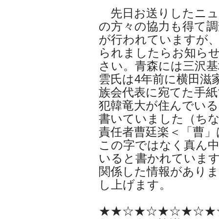
先日お送りしたニュ
の方々の協力も得て調
が行われていますが
られましたらお知ら
さい。青森には三沢基
雲氏は4年前に横田滋
族会代表に宛てた手紙
犯韓竜大が住んでいる
書いていました（ち
責任者曹廷楽＜「曹」
この字ではなく真ん中
いると書かれていま
関係した情報があり
し上げます。
★★☆★☆★☆★☆★