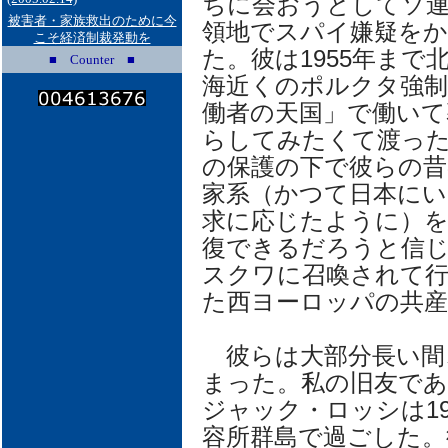
ちに会おうとしてソ
被害者・家族救出のために今
領地でスパイ嫌疑を
こそ経済制裁発動を
た。彼は1955年まで
■ Counter ■
海近くのポルクタ強制
働者の天国」で働いて
らしてみたくて渡っ
の保護の下で彼らの昔
家系（かつて日本にい
求に応じたように）
復できるだろうと信
スクワに召喚されて
た西ヨーロッパの共産
彼らは大部分長い間
まった。私の旧友で
ジャック・ロッシは19
容所群島で過ごした。