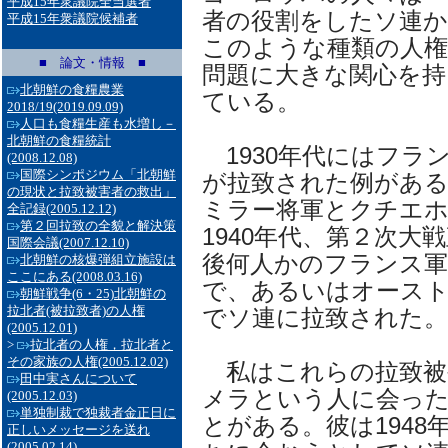
平成15年衆議院全当選者
者の役割をしたソ連
平成15年衆議院候補者
このような種類の人
■ 論文・情報 ■
問題に大きな関心を持
北朝鮮の食糧農業
ている。
2018/19
(2019.09.09)
人口も食糧生産も水増し－
北朝鮮の食糧統計
1930年代にはフラ
(2008.12.08)
国際シンポジウム「北朝鮮
が拉致された例があ
の現状と拉致被害者の救出」
ミラー将軍とクチエホ
全記録
(2005.12.12)
第２回拉致の全貌と解決策
1940年代、第２次大
国際会議
(2007.12.10)
後何人かのフランス
北朝鮮の核爆弾組立施設は
ここにある
(2008.03.16)
で、あるいはオース
朝鮮戦争(6・25)北朝鮮の
拉北者(被拉致者)の人権
でソ連に拉致された。
(2005.12.01)
>
拉北者の人権，拉北者と
その家族の人権
(2005.12.02)
私はこれらの拉致被
田中実さんについて
メラという人に会っ
(2005.12.03)
単独制裁で独裁者金正日に
とがある。彼は194
正しいメッセージを送れ
(2005.02.14)