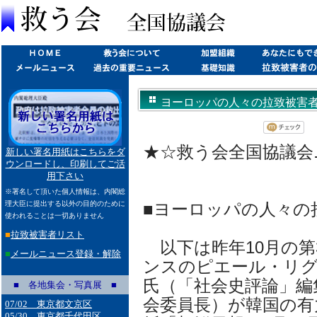
ヨーロッパの人々の拉致被害者への関
★☆救う会全国協議会ニュー
新しい署名用紙はこちらをダ
ウンロードし、印刷してご活
用下さい
※署名して頂いた個人情報は、内閣総
理大臣に提出する以外の目的のために
■ヨーロッパの人々の
使われることは一切ありません
■
拉致被害者リスト
以下は昨年10月の第
■
メールニュース登録・解除
ンスのピエール・リ
氏（「社会史評論」編
■ 各地集会・写真展 ■
会委員長）が韓国の有
07/02 東京都文京区
05/30 東京都千代田区