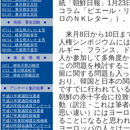
紙「朝鮮日報」1月2
04/17 東京都文京区
コラム「ピエール・
03/12 東京都文京区
01/29 東京都文京区
ロのＮＫレター」）。
■ 街頭・署名活動 ■
07/12 埼玉県さいたま市
来月8日から10日ま
07/05 岐阜県岐阜市
06/14 埼玉県さいたま市
人権シンポジウムに
06/13 岐阜県岐阜市
ルギー、フランス、
06/06 千葉県千葉市
人か参加して多角度か
■ 集 会 情 報 ■
この問題を検討する
10/1 神奈川県川崎市
1/13 香川県高松市
留に関する問題も入っ
7/28 神奈川県横浜市
おり、韓国と日本の関
ですでに行われてい
■ アンケート集計結果 ■
朝鮮の赤十字会に拉致
平成21年衆議院当選者
平成21年衆議院候補者
動（訳注・これは筆者
平成20年国会議員アンケート
平成17年衆議院全当選者
思い違い）にはヨーロ
平成17年衆議院候補者
ることになると思わ
平成17年衆院補選立候補者
平成16年国会議員アンケート
ヨーロッパの人々は一