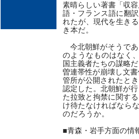
素晴らしい著書「収容
語・フランス語に翻訳
れたが、現代を生きる
き本だ。
今北朝鮮がそうであ
のようなものはなく
国主義者たちの謀略だ
曽連帯性が崩壊し文書
管所が公開されたと
認定した。北朝鮮が行
た拉致と拘禁に関す
け待たなければなら
のだろうか。
■青森・岩手方面の情