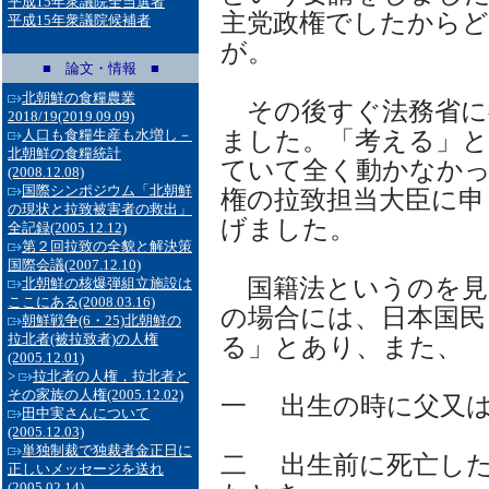
平成15年衆議院全当選者
主党政権でしたから
平成15年衆議院候補者
が。
■ 論文・情報 ■
北朝鮮の食糧農業
その後すぐ法務省に
2018/19
(2019.09.09)
ました。「考える」
人口も食糧生産も水増し－
北朝鮮の食糧統計
ていて全く動かなかっ
(2008.12.08)
国際シンポジウム「北朝鮮
権の拉致担当大臣に申
の現状と拉致被害者の救出」
げました。
全記録
(2005.12.12)
第２回拉致の全貌と解決策
国際会議
(2007.12.10)
国籍法というのを見
北朝鮮の核爆弾組立施設は
ここにある
(2008.03.16)
の場合には、日本国民
朝鮮戦争(6・25)北朝鮮の
拉北者(被拉致者)の人権
る」とあり、また、
(2005.12.01)
>
拉北者の人権，拉北者と
その家族の人権
(2005.12.02)
一 出生の時に父又
田中実さんについて
(2005.12.03)
単独制裁で独裁者金正日に
二 出生前に死亡し
正しいメッセージを送れ
(2005.02.14)