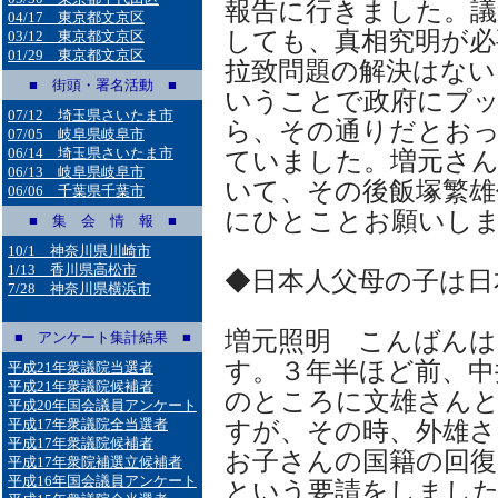
報告に行きました。議
04/17 東京都文京区
しても、真相究明が必
03/12 東京都文京区
01/29 東京都文京区
拉致問題の解決はない
■ 街頭・署名活動 ■
いうことで政府にプ
07/12 埼玉県さいたま市
ら、その通りだとお
07/05 岐阜県岐阜市
06/14 埼玉県さいたま市
ていました。増元さ
06/13 岐阜県岐阜市
いて、その後飯塚繁雄
06/06 千葉県千葉市
にひとことお願いし
■ 集 会 情 報 ■
10/1 神奈川県川崎市
1/13 香川県高松市
◆日本人父母の子は日
7/28 神奈川県横浜市
増元照明 こんばん
■ アンケート集計結果 ■
す。３年半ほど前、中
平成21年衆議院当選者
平成21年衆議院候補者
のところに文雄さん
平成20年国会議員アンケート
平成17年衆議院全当選者
すが、その時、外雄さ
平成17年衆議院候補者
お子さんの国籍の回復
平成17年衆院補選立候補者
平成16年国会議員アンケート
という要請をしまし