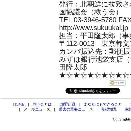
発行：北朝鮮に拉致さ
国協議会（救う会）
TEL 03-3946-5780 FAX
http://www.sukuukai.jp
担当：平田隆太郎（事務局長 i
〒112-0013 東京都文京
カンパ振込先：郵便振替口
みずほ銀行池袋支店（普
田隆太郎
★☆★☆★☆★☆★☆
|
HOME
|
救う会とは
|
加盟組織
|
あなたにもできること
|
|
メールニュース
|
過去の重要ニュース
|
基礎知識
|
家
Copyrig