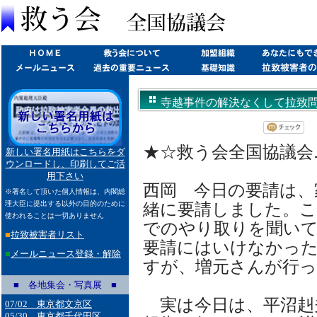
寺越事件の解決なくして拉致問
(2013/05/24)
★☆救う会全国協議会ニュ
新しい署名用紙はこちらをダ
ウンロードし、印刷してご活
用下さい
西岡 今日の要請は、
※署名して頂いた個人情報は、内閣総
理大臣に提出する以外の目的のために
緒に要請しました。
使われることは一切ありません
でのやり取りを聞いて
■
拉致被害者リスト
要請にはいけなかっ
■
メールニュース登録・解除
すが、増元さんが行
■ 各地集会・写真展 ■
実は今日は、平沼赳
07/02 東京都文京区
05/30 東京都千代田区